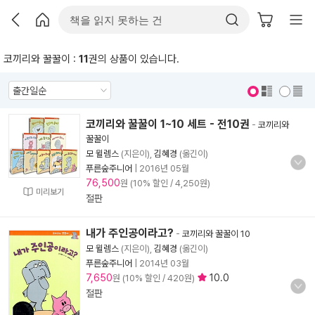
코끼리와 꿀꿀이 :
11
권의 상품이 있습니다.
표지 보기
표지 안보기
코끼리와 꿀꿀이 1~10 세트 - 전10권
-
코끼리와
꿀꿀이
모 윌렘스
(지은이),
김혜경
(옮긴이)
푸른숲주니어
|
2016년 05월
76,500
원 (10% 할인 / 4,250원)
미리보기
절판
내가 주인공이라고?
-
코끼리와 꿀꿀이 10
모 윌렘스
(지은이),
김혜경
(옮긴이)
푸른숲주니어
|
2014년 03월
7,650
10.0
원 (10% 할인 / 420원)
절판