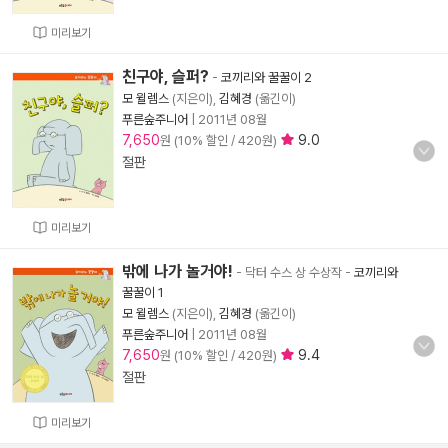
미리보기
친구야, 슬퍼?
-
코끼리와 꿀꿀이 2
모 윌렘스
(지은이),
김혜경
(옮긴이)
푸른숲주니어
|
2011년 08월
7,650
9.0
원 (10% 할인 / 420원)
절판
미리보기
밖에 나가 놀거야!
- 닥터 수스 상 수상작
-
코끼리와
꿀꿀이 1
모 윌렘스
(지은이),
김혜경
(옮긴이)
푸른숲주니어
|
2011년 08월
7,650
9.4
원 (10% 할인 / 420원)
절판
미리보기