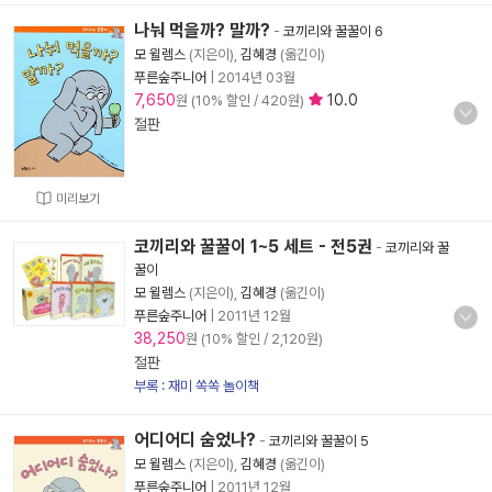
나눠 먹을까? 말까?
-
코끼리와 꿀꿀이 6
모 윌렘스
(지은이),
김혜경
(옮긴이)
푸른숲주니어
|
2014년 03월
7,650
10.0
원 (10% 할인 / 420원)
절판
미리보기
코끼리와 꿀꿀이 1~5 세트 - 전5권
-
코끼리와 꿀
꿀이
모 윌렘스
(지은이),
김혜경
(옮긴이)
푸른숲주니어
|
2011년 12월
38,250
원 (10% 할인 / 2,120원)
절판
부록 : 재미 쏙쏙 놀이책
어디어디 숨었나?
-
코끼리와 꿀꿀이 5
모 윌렘스
(지은이),
김혜경
(옮긴이)
푸른숲주니어
|
2011년 12월