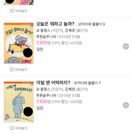
미리보기
오늘은 뭐하고 놀까?
-
코끼리와 꿀꿀이 9
모 윌렘스
(지은이),
김혜경
(옮긴이)
푸른숲주니어
|
2014년 03월
7,650
원 (10% 할인 / 420원)
절판
미리보기
이럴 땐 어떡하지?
-
코끼리와 꿀꿀이 7
모 윌렘스
(지은이),
김혜경
(옮긴이)
푸른숲주니어
|
2014년 03월
7,650
원 (10% 할인 / 420원)
절판
미리보기