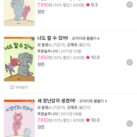
7,650
9.3
원 (10% 할인 / 420원)
절판
너도 할 수 있어!
-
코끼리와 꿀꿀이 4
모 윌렘스
(지은이),
김혜경
(옮긴이)
푸른숲주니어
|
2011년 10월
7,650
10.0
원 (10% 할인 / 420원)
절판
미리보기
새 장난감이 생겼어!
-
코끼리와 꿀꿀이 3
모 윌렘스
(지은이),
김혜경
(옮긴이)
푸른숲주니어
|
2011년 08월
7,650
10.0
원 (10% 할인 / 420원)
절판