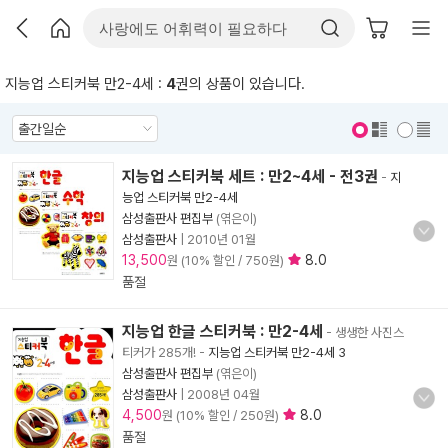
지능업 스티커북 만2-4세 :
4
권의 상품이 있습니다.
표지 보기
표지 안보기
지능업 스티커북 세트 : 만2~4세 - 전3권
-
지
능업 스티커북 만2-4세
삼성출판사 편집부
(엮은이)
삼성출판사
|
2010년 01월
13,500
8.0
원 (10% 할인 / 750원)
품절
지능업 한글 스티커북 : 만2-4세
- 생생한 사진스
티커가 285개!
-
지능업 스티커북 만2-4세 3
삼성출판사 편집부
(엮은이)
삼성출판사
|
2008년 04월
4,500
8.0
원 (10% 할인 / 250원)
품절