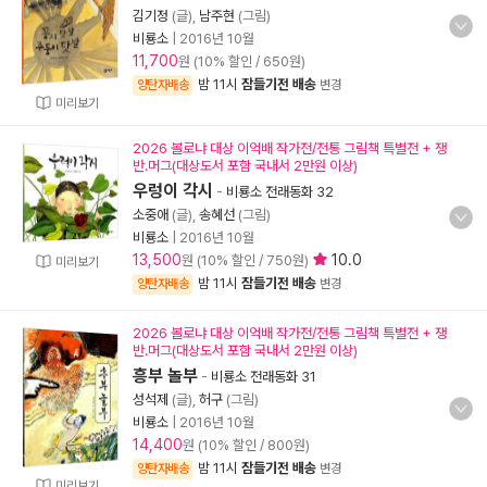
김기정
(글),
남주현
(그림)
비룡소
|
2016년 10월
11,700
원 (10% 할인 / 650원)
밤 11시
잠들기전 배송
양탄자배송
변경
미리보기
2026 볼로냐 대상 이억배 작가전/전통 그림책 특별전 + 쟁
반.머그(대상도서 포함 국내서 2만원 이상)
우렁이 각시
-
비룡소 전래동화 32
소중애
(글),
송혜선
(그림)
비룡소
|
2016년 10월
13,500
10.0
원 (10% 할인 / 750원)
미리보기
밤 11시
잠들기전 배송
양탄자배송
변경
2026 볼로냐 대상 이억배 작가전/전통 그림책 특별전 + 쟁
반.머그(대상도서 포함 국내서 2만원 이상)
흥부 놀부
-
비룡소 전래동화 31
성석제
(글),
허구
(그림)
비룡소
|
2016년 10월
14,400
원 (10% 할인 / 800원)
밤 11시
잠들기전 배송
양탄자배송
변경
미리보기