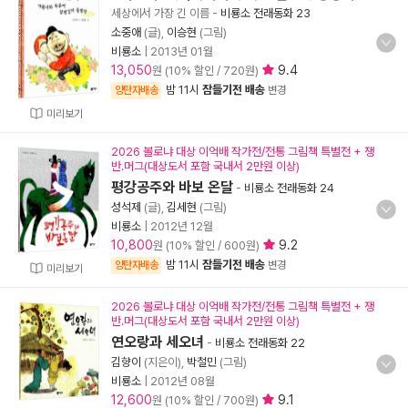
세상에서 가장 긴 이름
-
비룡소 전래동화 23
소중애
(글),
이승현
(그림)
비룡소
|
2013년 01월
13,050
9.4
원 (10% 할인 / 720원)
밤 11시
잠들기전 배송
양탄자배송
변경
미리보기
2026 볼로냐 대상 이억배 작가전/전통 그림책 특별전 + 쟁
반.머그(대상도서 포함 국내서 2만원 이상)
평강공주와 바보 온달
-
비룡소 전래동화 24
성석제
(글),
김세현
(그림)
비룡소
|
2012년 12월
10,800
9.2
원 (10% 할인 / 600원)
밤 11시
잠들기전 배송
양탄자배송
변경
미리보기
2026 볼로냐 대상 이억배 작가전/전통 그림책 특별전 + 쟁
반.머그(대상도서 포함 국내서 2만원 이상)
연오랑과 세오녀
-
비룡소 전래동화 22
김향이
(지은이),
박철민
(그림)
비룡소
|
2012년 08월
12,600
9.1
원 (10% 할인 / 700원)