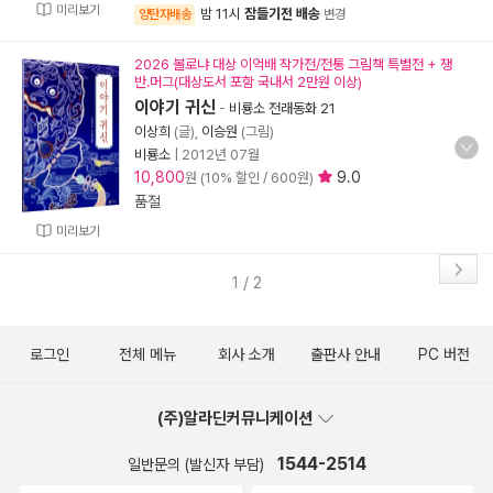
미리보기
밤 11시
잠들기전 배송
양탄자배송
변경
2026 볼로냐 대상 이억배 작가전/전통 그림책 특별전 + 쟁
반.머그(대상도서 포함 국내서 2만원 이상)
이야기 귀신
-
비룡소 전래동화 21
이상희
(글),
이승원
(그림)
비룡소
|
2012년 07월
10,800
9.0
원 (10% 할인 / 600원)
품절
미리보기
1 / 2
로그인
전체 메뉴
회사 소개
출판사 안내
PC 버전
(주)알라딘커뮤니케이션
1544-2514
일반문의 (발신자 부담)