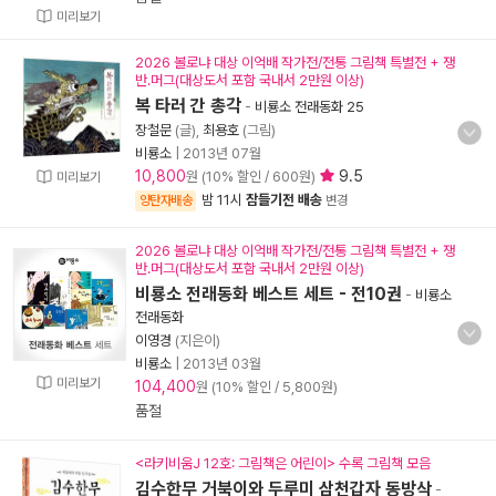
미리보기
2026 볼로냐 대상 이억배 작가전/전통 그림책 특별전 + 쟁
반.머그(대상도서 포함 국내서 2만원 이상)
복 타러 간 총각
-
비룡소 전래동화 25
장철문
(글),
최용호
(그림)
비룡소
|
2013년 07월
10,800
9.5
원 (10% 할인 / 600원)
미리보기
밤 11시
잠들기전 배송
양탄자배송
변경
2026 볼로냐 대상 이억배 작가전/전통 그림책 특별전 + 쟁
반.머그(대상도서 포함 국내서 2만원 이상)
비룡소 전래동화 베스트 세트 - 전10권
-
비룡소
전래동화
이영경
(지은이)
비룡소
|
2013년 03월
미리보기
104,400
원 (10% 할인 / 5,800원)
품절
<라키비움J 12호: 그림책은 어린이> 수록 그림책 모음
김수한무 거북이와 두루미 삼천갑자 동방삭
-