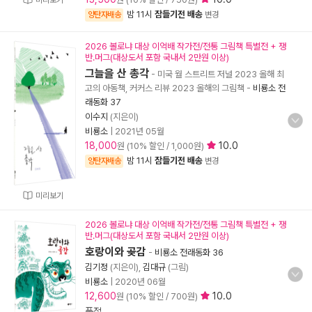
미리보기
밤 11시
잠들기전 배송
양탄자배송
변경
2026 볼로냐 대상 이억배 작가전/전통 그림책 특별전 + 쟁
반.머그(대상도서 포함 국내서 2만원 이상)
그늘을 산 총각
- 미국 월 스트리트 저널 2023 올해 최
고의 아동책, 커커스 리뷰 2023 올해의 그림책
-
비룡소 전
래동화 37
이수지
(지은이)
비룡소
|
2021년 05월
18,000
10.0
원 (10% 할인 / 1,000원)
밤 11시
잠들기전 배송
양탄자배송
변경
미리보기
2026 볼로냐 대상 이억배 작가전/전통 그림책 특별전 + 쟁
반.머그(대상도서 포함 국내서 2만원 이상)
호랑이와 곶감
-
비룡소 전래동화 36
김기정
(지은이),
김대규
(그림)
비룡소
|
2020년 06월
12,600
10.0
원 (10% 할인 / 700원)
품절