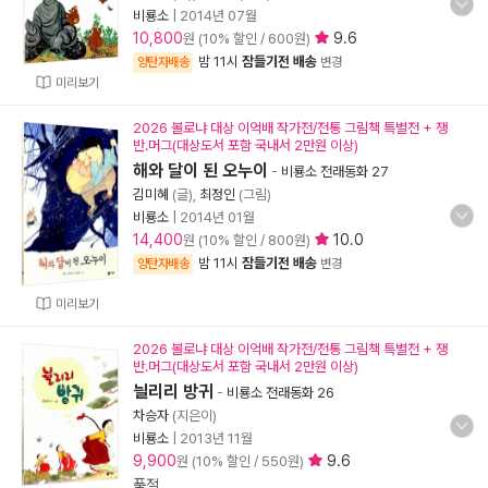
비룡소
|
2014년 07월
10,800
9.6
원 (10% 할인 / 600원)
밤 11시
잠들기전 배송
양탄자배송
변경
미리보기
2026 볼로냐 대상 이억배 작가전/전통 그림책 특별전 + 쟁
반.머그(대상도서 포함 국내서 2만원 이상)
해와 달이 된 오누이
-
비룡소 전래동화 27
김미혜
(글),
최정인
(그림)
비룡소
|
2014년 01월
14,400
10.0
원 (10% 할인 / 800원)
밤 11시
잠들기전 배송
양탄자배송
변경
미리보기
2026 볼로냐 대상 이억배 작가전/전통 그림책 특별전 + 쟁
반.머그(대상도서 포함 국내서 2만원 이상)
늴리리 방귀
-
비룡소 전래동화 26
차승자
(지은이)
비룡소
|
2013년 11월
9,900
9.6
원 (10% 할인 / 550원)
품절