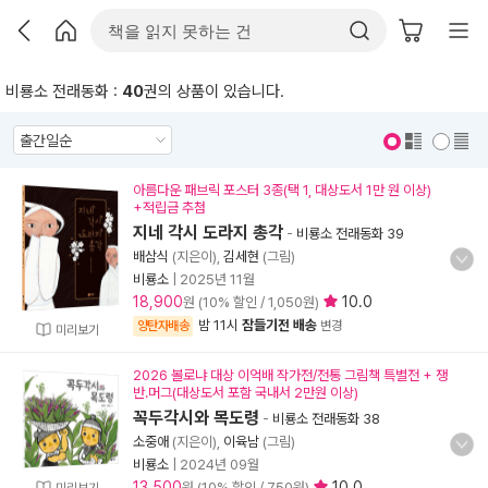
비룡소 전래동화 :
40
권의 상품이 있습니다.
표지 보기
표지 안보기
아름다운 패브릭 포스터 3종(택 1, 대상도서 1만 원 이상)
+적립금 추첨
지네 각시 도라지 총각
-
비룡소 전래동화 39
배삼식
(지은이),
김세현
(그림)
비룡소
|
2025년 11월
18,900
10.0
원 (10% 할인 / 1,050원)
밤 11시
잠들기전 배송
양탄자배송
변경
미리보기
2026 볼로냐 대상 이억배 작가전/전통 그림책 특별전 + 쟁
반.머그(대상도서 포함 국내서 2만원 이상)
꼭두각시와 목도령
-
비룡소 전래동화 38
소중애
(지은이),
이육남
(그림)
비룡소
|
2024년 09월
13,500
10.0
원 (10% 할인 / 750원)