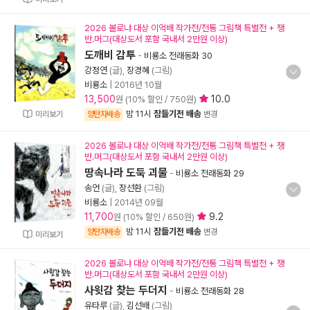
2026 볼로냐 대상 이억배 작가전/전통 그림책 특별전 + 쟁
반.머그(대상도서 포함 국내서 2만원 이상)
도깨비 감투
-
비룡소 전래동화 30
강정연
(글),
장경혜
(그림)
비룡소
|
2016년 10월
13,500
10.0
원 (10% 할인 / 750원)
밤 11시
잠들기전 배송
미리보기
양탄자배송
변경
2026 볼로냐 대상 이억배 작가전/전통 그림책 특별전 + 쟁
반.머그(대상도서 포함 국내서 2만원 이상)
땅속나라 도둑 괴물
-
비룡소 전래동화 29
송언
(글),
장선환
(그림)
비룡소
|
2014년 09월
11,700
9.2
원 (10% 할인 / 650원)
밤 11시
잠들기전 배송
양탄자배송
변경
미리보기
2026 볼로냐 대상 이억배 작가전/전통 그림책 특별전 + 쟁
반.머그(대상도서 포함 국내서 2만원 이상)
사윗감 찾는 두더지
-
비룡소 전래동화 28
유타루
(글),
김선배
(그림)