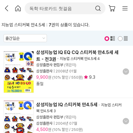
지능업 스티커북 만4.5세 :
7
권의 상품이 있습니다.
표지 보기
표지 안보기
삼성지능업 IQ EQ CQ 스티커북 만4.5세 세
트 - 전3권
-
지능업 스티커북 만4.5세 4
삼성출판사 편집부
(엮은이)
삼성출판사
|
2008년 01월
9,900
9.3
원 (10% 할인 / 550원)
품절
삼성지능업 IQ 스티커북 만4.5세
-
지능업 스티커
북 만4.5세 3
삼성출판사 편집부
(엮은이)
삼성출판사
|
2004년 07월
4,500
원 (10% 할인 / 250원)