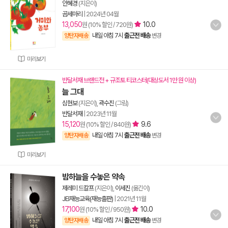
안혜경
(지은이)
곰세마리
|
2024년 04월
13,050
10.0
원 (10% 할인 / 720원)
내일 아침 7시
출근전 배송
양탄자배송
변경
미리보기
반달서재 브랜드전 + 규조토 티코스터(대상도서 1만 원 이상)
늘 그대
심현보
(지은이),
곽수진
(그림)
반달서재
|
2023년 11월
15,120
9.6
원 (10% 할인 / 840원)
내일 아침 7시
출근전 배송
양탄자배송
변경
미리보기
밤하늘을 수놓은 약속
제레미 드칼프
(지은이),
이세진
(옮긴이)
JEI재능교육(재능출판)
|
2021년 11월
17,100
10.0
원 (10% 할인 / 950원)
내일 아침 7시
출근전 배송
양탄자배송
변경