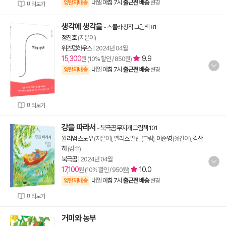
내일 아침 7시
출근전 배송
양탄자배송
변경
미리보기
생각에 생각을
-
스콜라 창작 그림책 81
정진호
(지은이)
위즈덤하우스
|
2024년 04월
15,300
9.9
원 (10% 할인 / 850원)
내일 아침 7시
출근전 배송
양탄자배송
변경
미리보기
강을 따라서
-
북극곰 무지개 그림책 101
윌리엄 스노우
(지은이),
앨리스 멜빈
(그림),
이순영
(옮긴이),
김산
하
(감수)
북극곰
|
2024년 04월
17,100
10.0
원 (10% 할인 / 950원)
내일 아침 7시
출근전 배송
양탄자배송
변경
미리보기
거미와 농부