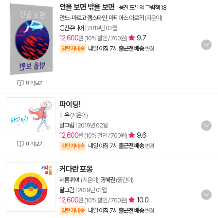
안을 보면 밖을 보면
-
웅진 모두의 그림책 18
안느-마르고 램스타인
,
마티아스 아르귀
(지은이)
웅진주니어
|
2019년 02월
12,600
9.7
원 (10% 할인 / 700원)
내일 아침 7시
출근전 배송
양탄자배송
변경
미리보기
파이팅!
미우
(지은이)
달그림
|
2019년 02월
12,600
9.6
원 (10% 할인 / 700원)
미리보기
내일 아침 7시
출근전 배송
양탄자배송
변경
커다란 포옹
제롬 뤼예
(지은이),
명혜권
(옮긴이)
달그림
|
2019년 01월
12,600
10.0
원 (10% 할인 / 700원)
내일 아침 7시
출근전 배송
양탄자배송
변경