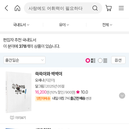
국내도서
유아
전체
편집자 추천 국내도서
이 분야에
378
개의 상품이 있습니다.
옵션
쓱쓱이와 싹싹이
오세나
(지은이)
달그림
|
2025년 05월
16,200
10.0
원 (10% 할인 / 900원)
내일 아침 7시
출근전 배송
양탄자배송
변경
미리보기