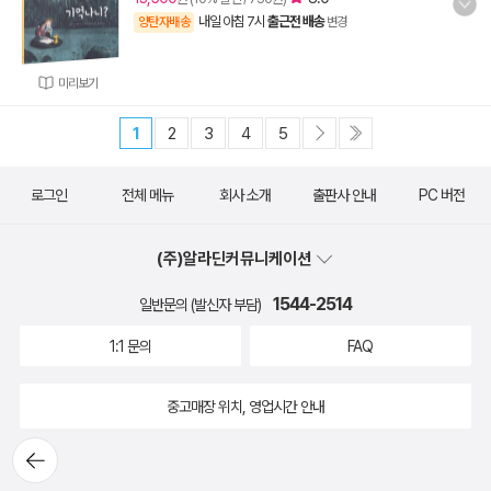
내일 아침 7시
출근전 배송
양탄자배송
변경
미리보기
1
2
3
4
5
로그인
전체 메뉴
회사 소개
출판사 안내
PC 버전
(주)알라딘커뮤니케이션
1544-2514
일반문의 (발신자 부담)
1:1 문의
FAQ
중고매장 위치, 영업시간 안내
뒤로가
기