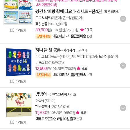
<싫으니까 싫어> 구도 노리코 작가전 + 손수건(대상도서 포함 국
내서 2만원 이상)
펭귄 남매랑 함께 타요 1~4 세트 - 전4권
-
작은 곰자리
구도 노리코
(지은이),
윤수정
(옮긴이)
책읽는곰
|
2018년 03월
39,600
10.0
원 (10% 할인 / 2,200원)
미리보기
내일 아침 7시
출근전 배송
양탄자배송
변경
하나 둘 셋 공룡
-
사각사각 그림책 4
마이크 브라운로우
(지은이),
사이먼 리커티
(그림),
노은정
(옮긴이)
비룡소
|
2018년 02월
12,600
9.9
원 (10% 할인 / 700원)
내일 아침 7시
출근전 배송
양탄자배송
변경
미리보기
방방이
-
아빠딸그림책 시리즈
이갑규
(지은이)
한림출판사
|
2018년 01월
11,700
9.8
원 (10% 할인 / 650원)
택배
로 주문하면
8월 10일 출고
변경
미리보기