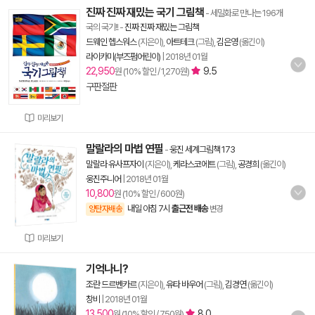
진짜 진짜 재밌는 국기 그림책
- 세밀화로 만나는 196개
국의 국기!!
-
진짜 진짜 재밌는 그림책
드웨인 헵스워스
(지은이),
아트테크
(그림),
김은영
(옮긴이)
라이카미(부즈펌어린이)
|
2018년 01월
22,950
9.5
원 (10% 할인 / 1,270원)
구판절판
미리보기
말랄라의 마법 연필
-
웅진 세계그림책 173
말랄라 유사프자이
(지은이),
케라스코에트
(그림),
공경희
(옮긴이)
웅진주니어
|
2018년 01월
10,800
원 (10% 할인 / 600원)
내일 아침 7시
출근전 배송
양탄자배송
변경
미리보기
기억나니?
조란 드르벤카르
(지은이),
유타 바우어
(그림),
김경연
(옮긴이)
창비
|
2018년 01월
13,500
8.0
원 (10% 할인 / 750원)