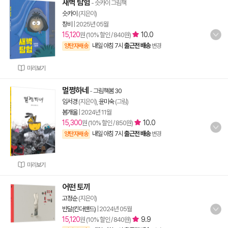
새벽 탐험
- 슷카이 그림책
슷카이
(지은이)
창비
|
2025년 05월
15,120
10.0
원 (10% 할인 / 840원)
내일 아침 7시
출근전 배송
양탄자배송
변경
미리보기
멀쩡하네
-
그림책봄 30
임서경
(지은이),
윤미숙
(그림)
봄개울
|
2024년 11월
15,300
10.0
원 (10% 할인 / 850원)
내일 아침 7시
출근전 배송
양탄자배송
변경
미리보기
어떤 토끼
고정순
(지은이)
반달(킨더랜드)
|
2024년 05월
15,120
9.9
원 (10% 할인 / 840원)