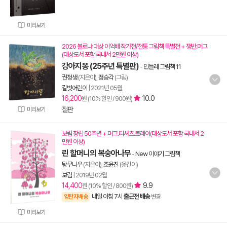
미리보기
2026 볼로냐 대상 이억배 작가전/전통 그림책 특별전 + 쟁반.머그
(대상도서 포함 국내서 2만원 이상)
강아지똥 (25주년 특별판)
-
민들레 그림책 11
권정생
(지은이),
정승각
(그림)
길벗어린이
|
2021년 05월
16,200
10.0
원 (10% 할인 / 900원)
절판
미리보기
보림 창립 50주년 + 머그.티셔츠.트레이(대상도서 포함 국내서 2
만원 이상)
린 할머니의 복숭아나무
-
New 이야기 그림책
탕무니우
(지은이),
조윤진
(옮긴이)
보림
|
2019년 02월
14,400
9.9
원 (10% 할인 / 800원)
내일 아침 7시
출근전 배송
양탄자배송
변경
미리보기