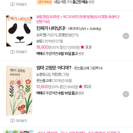
내일 아침 7시
출근전 배송
양탄자배송
변경
미리보기
보림 창립 50주년 + 머그.티셔츠.트레이(대상도서 포함 국내서 2
만원 이상)
진짜가 나타났다!
-
아티비티 (Art + Activity)
소피 헨
(지은이),
김영선
(옮긴이)
보림
|
2018년 07월
18,900
9.9
원 (10% 할인 / 1,050원)
미리보기
택배
로 주문하면
8월 10일 출고
변경
엄마 고향은 어디야?
-
웃는돌고래 그림책 14
노정임
(글),
이진경
(그림)
웃는돌고래
|
2018년 06월
10,800
10.0
원 (10% 할인 / 600원)
택배
로 주문하면
8월 10일 출고
변경
미리보기