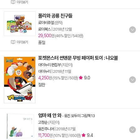
미리보기
폴리와 공룡 친구들
로이비쥬얼
(원작)
로이북스
|
2018년 12월
29,500
원 (46% 할인 / 540원)
미리보기
품절
포켓몬스터 썬앤문 무빙 페이퍼 토이 : 냐오불
아이누리 편집부
(지은이)
아이누리
|
2018년 11월
4,250
9.0
원 (15% 할인 / 50원)
절판
엄마 왜 안 와
-
웅진 모두의 그림책 13
고정순
(지은이)
웅진주니어
|
2018년 07월
11,700
9.4
원 (10% 할인 / 650원)