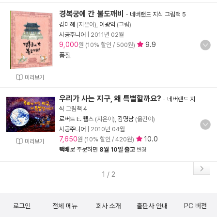
경복궁에 간 불도깨비
-
네버랜드 지식 그림책 5
김미혜
(지은이),
이광익
(그림)
시공주니어
|
2011년 02월
9,000
9.9
원 (10% 할인 / 500원)
품절
미리보기
우리가 사는 지구, 왜 특별할까요?
-
네버랜드 지
식 그림책 4
로버트 E. 웰스
(지은이),
김명남
(옮긴이)
시공주니어
|
2010년 04월
7,650
10.0
원 (10% 할인 / 420원)
미리보기
택배
로 주문하면
8월 10일 출고
변경
1 / 2
로그인
전체 메뉴
회사 소개
출판사 안내
PC 버전