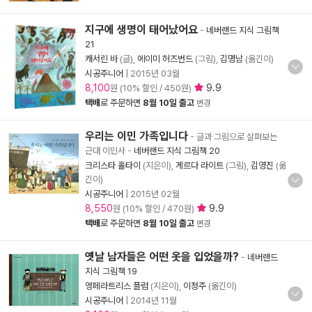
지구에 생명이 태어났어요
-
네버랜드 지식 그림책
21
캐서린 바
(글),
에이미 허즈번드
(그림),
김명남
(옮긴이)
시공주니어
|
2015년 03월
8,100
9.9
원 (10% 할인 / 450원)
택배
로 주문하면
8월 10일 출고
변경
우리는 이민 가족입니다
- 글과 그림으로 살펴보는
근대 이민사
-
네버랜드 지식 그림책 20
크리스타 홀타이
(지은이),
게르다 라이트
(그림),
김영진
(옮
긴이)
시공주니어
|
2015년 02월
8,550
9.9
원 (10% 할인 / 470원)
택배
로 주문하면
8월 10일 출고
변경
옛날 남자들은 어떤 옷을 입었을까?
-
네버랜드
지식 그림책 19
엥페라트리스 플럼
(지은이),
이정주
(옮긴이)
시공주니어
|
2014년 11월