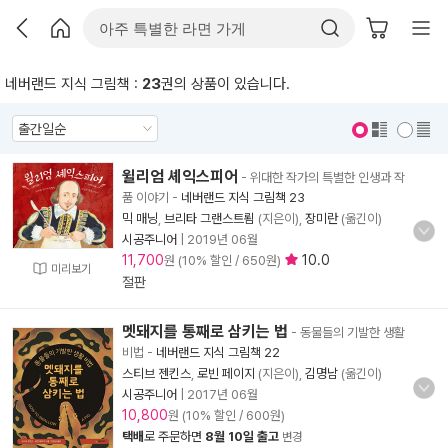
네버랜드 지식 그림책 :
23
권의 상품이 있습니다.
표지 보기
표지 안보기
윌리엄 셰익스피어
- 위대한 작가의 특별한 인생과 작
품 이야기
-
네버랜드 지식 그림책 23
믹 매닝
,
브리타 그랜스트룀
(지은이),
장미란
(옮긴이)
시공주니어
|
2019년 06월
11,700
10.0
원 (10% 할인 / 650원)
미리보기
절판
멧돼지를 통째로 삼키는 법
- 동물들의 기발한 생활
비법
-
네버랜드 지식 그림책 22
스티브 젠킨스
,
로빈 페이지
(지은이),
김명남
(옮긴이)
시공주니어
|
2017년 06월
10,800
원 (10% 할인 / 600원)
택배
로 주문하면
8월 10일 출고
변경