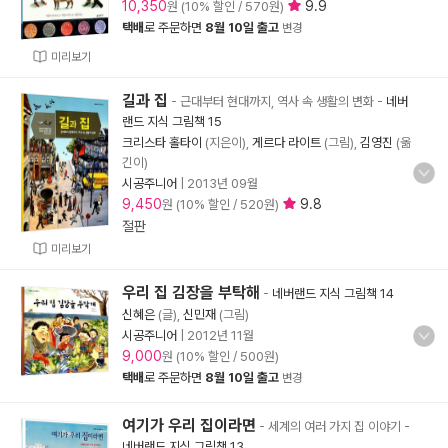
10,350
9.9
원 (10% 할인 / 570원)
택배
로 주문하면
8월 10일 출고
변경
미리보기
길과 집
- 근대부터 현대까지, 역사 속 생활의 변화
-
네버
랜드 지식 그림책 15
크리스타 홀타이
(지은이),
게르다 라이트
(그림),
김영진
(옮
긴이)
시공주니어
|
2013년 09월
9,450
9.8
원 (10% 할인 / 520원)
절판
미리보기
우리 집 김장을 부탁해
-
네버랜드 지식 그림책 14
신혜은
(글),
신민재
(그림)
시공주니어
|
2012년 11월
9,000
원 (10% 할인 / 500원)
택배
로 주문하면
8월 10일 출고
변경
여기가 우리 집이라면
- 세계의 여러 가지 집 이야기
-
네버랜드 지식 그림책 13