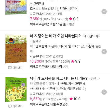
식 그림책 8
로버트 E. 웰스
(지은이),
김명남
(옮긴이)
시공주니어
|
2011년 11월
7,650
9.2
원 (10% 할인 / 420원)
택배
로 주문하면
8월 10일 출고
변경
왜 지렁이는 비가 오면 나타날까?
-
네버랜드 지식
그림책 7
비비안 프렌치
(지은이),
제시카 앨버그
(그림),
최순희
(옮긴
이)
시공주니어
|
2011년 09월
10,800
9.9
원 (10% 할인 / 600원)
택배
로 주문하면
내일
수령
변경
미리보기
낙타가 도서관을 지고 다니는 나라는?
- 먼먼 나
라 별별 동물 이야기
-
네버랜드 지식 그림책 6
마르티나 바트슈투버
(지은이),
임정은
(옮긴이)
시공주니어
|
2011년 05월
8,550
10.0
원 (10% 할인 / 470원)
택배
로 주문하면
내일
수령
변경
미리보기