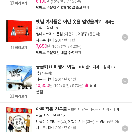
8,100
원 (10% 할인 / 450원)
미리보기
택배
로 주문하면
8월 10일 출고
변경
옛날 여자들은 어떤 옷을 입었을까?
-
네버랜드
지식 그림책 18
엥페라트리스 플럼
(지은이),
이정주
(옮긴이)
시공주니어
|
2014년 11월
7,650
원 (10% 할인 / 420원)
미리보기
택배
로 주문하면
내일
수령
변경
궁금해요 비행기 여행
-
네버랜드 지식 그림책 16
감
(지은이)
시공주니어
|
2014년 04월
10,350
9.8
원 (10% 할인 / 570원)
품절
미리보기
아주 작은 친구들
- 보이지 않는 미생물의 세계
-
네버
랜드 지식 그림책 17
니콜라 데이비스
(글),
에밀리 서튼
(그림),
김명남
(옮긴이)
시공주니어
|
2014년 04월