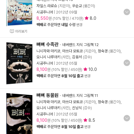
자일스 라로슈
(지은이),
우순교
(옮긴이)
시공주니어
|
2012년 09월
8,550
8.0
원 (10% 할인 / 470원)
택배
로 주문하면
내일
수령
변경
미리보기
뼈뼈 수족관
-
네버랜드 지식 그림책 12
니시자와 마키코
,
마쓰다 모토코
(지은이),
정숙경
(옮긴이),
오니시 나루아키
(사진),
김웅서
(감수)
시공주니어
|
2012년 05월
8,100
10.0
원 (10% 할인 / 450원)
택배
로 주문하면
8월 10일 출고
변경
뼈뼈 동물원
-
네버랜드 지식 그림책 11
니시자와 마키코
,
마쓰다 모토코
(지은이),
정숙경
(옮긴이),
오니시 나루아키
(사진),
신남식
(감수)
시공주니어
|
2012년 05월
8,100
8.5
원 (10% 할인 / 450원)
택배
로 주문하면
8월 10일 출고
변경