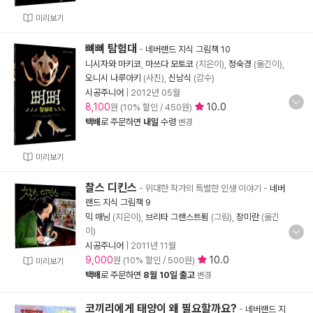
미리보기
뼈뼈 탐험대
-
네버랜드 지식 그림책 10
니시자와 마키코
,
마쓰다 모토코
(지은이),
정숙경
(옮긴이),
오니시 나루아키
(사진),
신남식
(감수)
시공주니어
|
2012년 05월
8,100
10.0
원 (10% 할인 / 450원)
택배
로 주문하면
내일
수령
변경
미리보기
찰스 디킨스
- 위대한 작가의 특별한 인생 이야기
-
네버
랜드 지식 그림책 9
믹 매닝
(지은이),
브리타 그랜스트룀
(그림),
장미란
(옮긴
이)
시공주니어
|
2011년 11월
9,000
10.0
원 (10% 할인 / 500원)
미리보기
택배
로 주문하면
8월 10일 출고
변경
코끼리에게 태양이 왜 필요할까요?
-
네버랜드 지