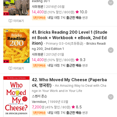
eading 30 1
사회평론
|
2016년 05월
14,400
10.0
원 (10% 할인 / 800원)
내일 아침 7시
출근전 배송
양탄자배송
변경
미리보기
41. Bricks Reading 200 Level 1 (Stude
nt Book + Workbook + eBook, 2nd Ed
ition)
- Primary G3-G4(초등중급)
-
Bricks Readi
ng 200, 2nd Edition 1
사회평론
|
2013년 01월
14,400
9.3
원 (10% 할인 / 800원)
내일 아침 7시
출근전 배송
양탄자배송
변경
미리보기
42. Who Moved My Cheese (Paperba
ck, 영국판)
- An Amazing Way to Deal with Cha
nge in Your Work and in Your Life
스펜서 존슨
Vermilion,
|
1999년 03월
7,200
8.5
원 (45% 할인 / 80원)
내일 아침 7시
출근전 배송
양탄자배송
변경