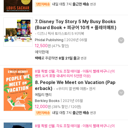
내일 아침 7시
출근전 배송
양탄자배송
변경
7. Disney Toy Story 5 My Busy Books
(Board Book + 피규어 10개 + 플레이매트)
- 디즈니 픽사 토이스토리 5 비지북
Phidal Publishing
|
2026년 06월
12,500
원 (47% 할인)
예약판매
택배
로 주문하면
8월 21일 출고
변경
8월 특별 선물. 각도 조절 테이블 · 이동식 빨래 바구니 (이
벤트 도서 포함 국내서·외서 5만원 이상)
8. People We Meet on Vacation (Pap
erback)
- <우리의 열 번째 여름> 원서
에밀리 헨리
Berkley Books
|
2021년 05월
12,000
원 (38% 할인 / 120원)
내일 아침 7시
출근전 배송
양탄자배송
변경
8월 특별 선물. 각도 조절 테이블 · 이동식 빨래 바구니 (이