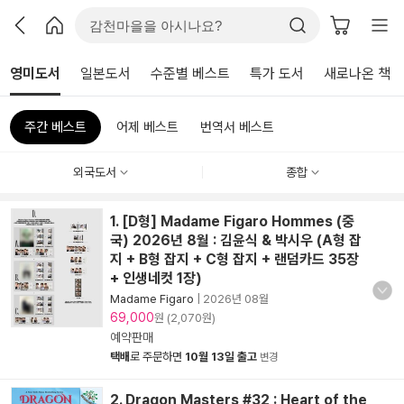
영미도서
일본도서
수준별 베스트
특가 도서
새로나온 책
주간 베스트
어제 베스트
번역서 베스트
외국도서
종합
1. [D형] Madame Figaro Hommes (중
국) 2026년 8월 : 김윤식 & 박시우 (A형 잡
지 + B형 잡지 + C형 잡지 + 랜덤카드 35장
+ 인생네컷 1장)
Madame Figaro
|
2026년 08월
69,000
원 (2,070원)
예약판매
택배
로 주문하면
10월 13일 출고
변경
2. Dragon Masters #32 : Heart of the