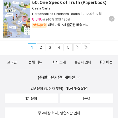
50. One Speck of Truth (Paperback)
Caela Carter
Harpercollins Childrens Books
|
2020년 07월
8,340
원 (40% 할인 / 90원)
내일 아침 7시
출근전 배송
양탄자배송
변경
1
2
3
4
5
로그인
전체 메뉴
회사 소개
출판사 안내
PC 버전
(주)알라딘커뮤니케이션
1544-2514
일반문의 (발신자 부담)
1:1 문의
FAQ
중고매장 위치, 영업시간 안내