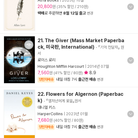
Atria Books
|
2025년 10월
20,800
원 (35% 할인 / 210원)
택배
로 주문하면
8월 12일 출고
변경
21. The Giver (Mass Market Paperba
ck, 미국판, International)
- 『기억 전달자』 원
서
로이스 로리
Houghton Mifflin Harcourt
|
2014년 07월
7,560
8.9
원 (41% 할인 / 80원)
내일 아침 7시
출근전 배송
양탄자배송
변경
22. Flowers for Algernon (Paperbac
k)
- 『앨저넌에게 꽃을』원서
대니얼 키스
HarperCollins
|
2023년 01월
7,680
원 (40% 할인 / 80원)
내일 아침 7시
출근전 배송
양탄자배송
변경