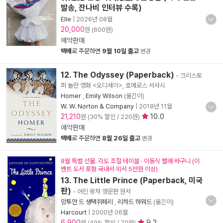
발송, 잔나비 인터뷰 수록)
Elle
|
2026년 08월
20,000
원 (600원)
예약판매
택배
로 주문하면
9월 10일 출고
변경
12. The Odyssey (Paperback)
- 크리스토
퍼 놀란 영화 <오디세이>, 호메로스 서사시
Homer
,
Emily Wilson
(옮긴이)
W. W. Norton & Company
|
2018년 11월
21,210
10.0
원 (30% 할인 / 220원)
예약판매
택배
로 주문하면
8월 26일 출고
변경
8월 특별 선물. 각도 조절 테이블 · 이동식 빨래 바구니 (이
벤트 도서 포함 국내서·외서 5만원 이상)
13. The Little Prince (Paperback, 미국
판)
- 어린 왕자 영문판 원서
앙투안 드 생텍쥐페리
,
리차드 하워드
(옮긴이)
Harcourt
|
2000년 06월
6,900
9.2
원 (49% 할인 / 70원)