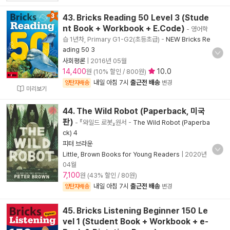
43. Bricks Reading 50 Level 3 (Stude
nt Book + Workbook + E.Code)
- 영어학
습 1년차, Primary G1-G2(초등초급)
-
NEW Bricks Re
ading 50 3
사회평론
|
2016년 05월
14,400
10.0
원 (10% 할인 / 800원)
내일 아침 7시
출근전 배송
양탄자배송
변경
미리보기
44. The Wild Robot (Paperback, 미국
판)
- 『와일드 로봇』원서
-
The Wild Robot (Paperba
ck) 4
피터 브라운
Little, Brown Books for Young Readers
|
2020년
04월
7,100
원 (43% 할인 / 80원)
내일 아침 7시
출근전 배송
양탄자배송
변경
45. Bricks Listening Beginner 150 Le
vel 1 (Student Book + Workbook + e-