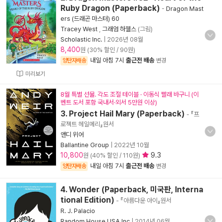
Ruby Dragon (Paperback)
-
Dragon Mast
ers (드래곤 마스터) 60
Tracey West
,
그래엄 하웰스
(그림)
Scholastic Inc.
|
2026년 08월
8,400
원 (30% 할인 / 90원)
내일 아침 7시
출근전 배송
양탄자배송
변경
미리보기
8월 특별 선물. 각도 조절 테이블 · 이동식 빨래 바구니 (이
벤트 도서 포함 국내서·외서 5만원 이상)
3. Project Hail Mary (Paperback)
- 『프
로젝트 헤일메리』원서
앤디 위어
Ballantine Group
|
2022년 10월
10,800
9.3
원 (40% 할인 / 110원)
내일 아침 7시
출근전 배송
양탄자배송
변경
4. Wonder (Paperback, 미국판, Interna
tional Edition)
- 『아름다운 아이』원서
R. J. Palacio
Random House USA Inc
|
2014년 06월