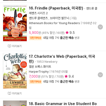
16. Frindle (Paperback, 미국판)
-
앤드류 클
레멘츠 시리즈 2
앤드루 클레먼츠
,
브라이언 셀즈닉
(그림)
Atheneum Books for Young Readers
|
1998년 02
월
5,900
9.5
원 (45% 할인 / 60원)
내일 아침 7시
출근전 배송
양탄자배송
변경
미리보기
17. Charlotte's Web (Paperback, 미국
판)
- 1953 Newbery
엘윈 브룩스 화이트
HarperTrophy
|
1974년 05월
7,000
9.4
원 (51% 할인 / 70원)
내일 아침 7시
출근전 배송
양탄자배송
변경
미리보기
18. Basic Grammar in Use Student Bo