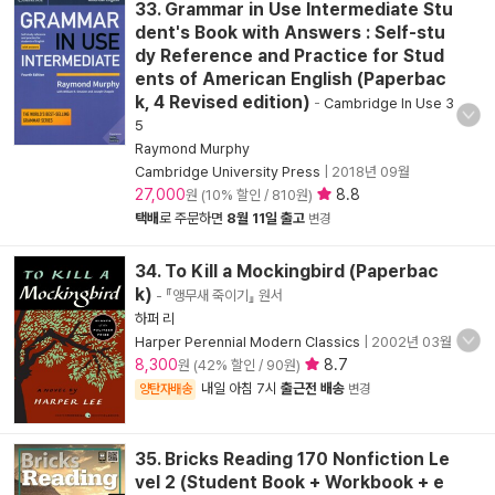
33. Grammar in Use Intermediate Stu
dent's Book with Answers : Self-stu
dy Reference and Practice for Stud
ents of American English (Paperbac
k, 4 Revised edition)
-
Cambridge In Use 3
5
Raymond Murphy
Cambridge University Press
|
2018년 09월
27,000
8.8
원 (10% 할인 / 810원)
택배
로 주문하면
8월 11일 출고
변경
34. To Kill a Mockingbird (Paperbac
k)
- 『앵무새 죽이기』 원서
하퍼 리
Harper Perennial Modern Classics
|
2002년 03월
8,300
8.7
원 (42% 할인 / 90원)
내일 아침 7시
출근전 배송
양탄자배송
변경
35. Bricks Reading 170 Nonfiction Le
vel 2 (Student Book + Workbook + e