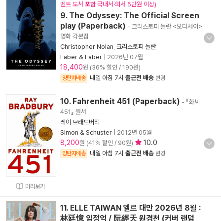
벤트 도서 포함 국내서·외서 5만원 이상)
9. The Odyssey: The Official Screen
play (Paperback)
- 크리스토퍼 놀란 <오디세이>
영화 각본집
Christopher Nolan
,
크리스토퍼 놀란
Faber & Faber
|
2026년 07월
18,400
원 (36% 할인 / 190원)
내일 아침 7시
출근전 배송
양탄자배송
변경
10. Fahrenheit 451 (Paperback)
- 『화씨
451』 원서
레이 브래드버리
Simon & Schuster
|
2012년 05월
8,200
10.0
원 (41% 할인 / 90원)
내일 아침 7시
출근전 배송
양탄자배송
변경
미리보기
11. ELLE TAIWAN 엘르 대만 2026년 8월 :
林廷憶 임정억 / 阮經天 원경천 (커버 랜덤