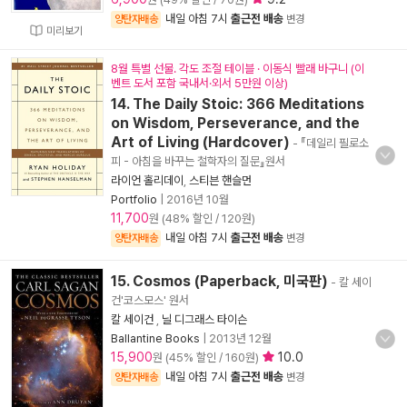
내일 아침 7시
출근전 배송
양탄자배송
변경
미리보기
8월 특별 선물. 각도 조절 테이블 · 이동식 빨래 바구니 (이
벤트 도서 포함 국내서·외서 5만원 이상)
14. The Daily Stoic: 366 Meditations
on Wisdom, Perseverance, and the
Art of Living (Hardcover)
- 『데일리 필로소
피 - 아침을 바꾸는 철학자의 질문』원서
라이언 홀리데이
,
스티븐 핸슬먼
Portfolio
|
2016년 10월
11,700
원 (48% 할인 / 120원)
내일 아침 7시
출근전 배송
양탄자배송
변경
15. Cosmos (Paperback, 미국판)
- 칼 세이
건'코스모스' 원서
칼 세이건
,
닐 디그래스 타이슨
Ballantine Books
|
2013년 12월
15,900
10.0
원 (45% 할인 / 160원)
내일 아침 7시
출근전 배송
양탄자배송
변경