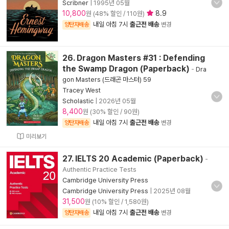
Scribner
|
1995년 05월
10,800
8.9
원 (48% 할인 / 110원)
내일 아침 7시
출근전 배송
양탄자배송
변경
26. Dragon Masters #31 : Defending
the Swamp Dragon (Paperback)
-
Dra
gon Masters (드래곤 마스터) 59
Tracey West
Scholastic
|
2026년 05월
8,400
원 (30% 할인 / 90원)
내일 아침 7시
출근전 배송
양탄자배송
변경
미리보기
27. IELTS 20 Academic (Paperback)
-
Authentic Practice Tests
Cambridge University Press
Cambridge University Press
|
2025년 08월
31,500
원 (10% 할인 / 1,580원)
내일 아침 7시
출근전 배송
양탄자배송
변경