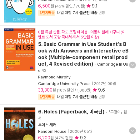
6,500
9.1
원 (45% 할인 / 70원)
내일 아침 7시
출근전 배송
양탄자배송
변경
8월 특별 선물. 각도 조절 테이블 · 이동식 빨래 바구니 (이
벤트 도서 포함 국내서·외서 5만원 이상)
5. Basic Grammar in Use Student's B
ook with Answers and Interactive eB
ook (Multiple-component retail prod
uct, 4 Revised edition)
-
Cambridge In Us
e 42
Raymond Murphy
Cambridge University Press
|
2017년 09월
33,300
9.6
원 (10% 할인 / 1,000원)
내일 아침 7시
출근전 배송
양탄자배송
변경
6. Holes (Paperback, 미국판)
- 『구덩이』 원
서
루이스 새커
Random House
|
2000년 05월
6,200
9.3
원 (47% 할인)