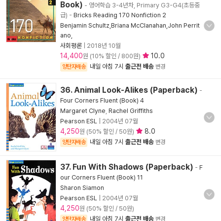
Book)
- 영어학습 3-4년차, Primary G3-G4(초등중
급)
-
Bricks Reading 170 Nonfiction 2
Benjamin Schultz,Briana McClanahan,John Perrit
ano,
사회평론
|
2018년 10월
14,400
10.0
원 (10% 할인 / 800원)
내일 아침 7시
출근전 배송
양탄자배송
변경
36. Animal Look-Alikes (Paperback)
-
Four Corners Fluent (Book) 4
Margaret Clyne
,
Rachel Griffiths
Pearson ESL
|
2004년 07월
4,250
8.0
원 (50% 할인 / 50원)
내일 아침 7시
출근전 배송
양탄자배송
변경
37. Fun With Shadows (Paperback)
-
F
our Corners Fluent (Book) 11
Sharon Siamon
Pearson ESL
|
2004년 07월
4,250
원 (50% 할인 / 50원)
내일 아침 7시
출근전 배송
양탄자배송
변경