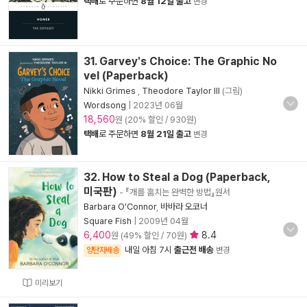
택배
로 주문하면
8월 12일 출고
변경
31. Garvey's Choice: The Graphic No
vel (Paperback)
Nikki Grimes
,
Theodore Taylor III
(그림)
Wordsong
|
2023년 06월
18,560
원 (20% 할인 / 930원)
택배
로 주문하면
8월 21일 출고
변경
32. How to Steal a Dog (Paperback,
미국판)
- 『개를 훔치는 완벽한 방법』원서
Barbara O'Connor
,
바바라 오코너
Square Fish
|
2009년 04월
6,400
8.4
원 (49% 할인 / 70원)
내일 아침 7시
출근전 배송
양탄자배송
변경
미리보기