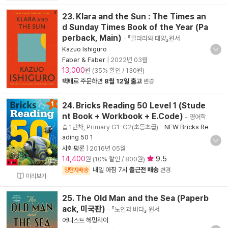
23. Klara and the Sun : The Times an
d Sunday Times Book of the Year (Pa
perback, Main)
- 『클라라와 태양』원서
Kazuo Ishiguro
Faber & Faber
|
2022년 03월
13,000
원 (35% 할인 / 130원)
택배
로 주문하면
8월 12일 출고
변경
24. Bricks Reading 50 Level 1 (Stude
nt Book + Workbook + E.Code)
- 영어학
습 1년차, Primary G1-G2(초등초급)
-
NEW Bricks Re
ading 50 1
사회평론
|
2016년 05월
14,400
9.5
원 (10% 할인 / 800원)
내일 아침 7시
출근전 배송
양탄자배송
변경
미리보기
25. The Old Man and the Sea (Paperb
ack, 미국판)
- 『노인과 바다』 원서
어니스트 헤밍웨이