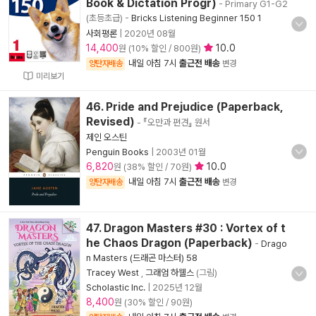
Book & Dictation Progr)
- Primary G1-G2
(초등초급)
-
Bricks Listening Beginner 150 1
사회평론
|
2020년 08월
14,400
10.0
원 (10% 할인 / 800원)
내일 아침 7시
출근전 배송
양탄자배송
변경
미리보기
46. Pride and Prejudice (Paperback,
Revised)
- 『오만과 편견』 원서
제인 오스틴
Penguin Books
|
2003년 01월
6,820
10.0
원 (38% 할인 / 70원)
내일 아침 7시
출근전 배송
양탄자배송
변경
47. Dragon Masters #30 : Vortex of t
he Chaos Dragon (Paperback)
-
Drago
n Masters (드래곤 마스터) 58
Tracey West
,
그래엄 하웰스
(그림)
Scholastic Inc.
|
2025년 12월
8,400
원 (30% 할인 / 90원)