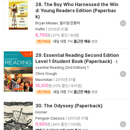
28. The Boy Who Harnessed the Win
d: Young Readers Edition (Paperbac
k)
Bryan Mealer
,
윌리엄 캄쾀바
Puffin
|
2016년 01월
8,700
원 (37% 할인 / 90원)
내일 아침 7시
출근전 배송
양탄자배송
변경
29. Essential Reading Second Edition
Level 1 Student Book (Paperback)
-
E
ssential Reading (2nd Edition) 1
Chris Gough
Macmillan
|
2015년 01월
16,200
원 (10% 할인 / 810원)
내일 아침 7시
출근전 배송
양탄자배송
변경
30. The Odyssey (Paperback)
Homer
Penguin Classics
|
2003년 01월
9,900
원 (34% 할인 / 100원)