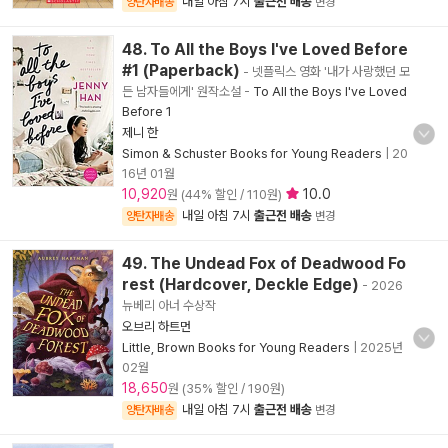
내일 아침 7시
출근전 배송
양탄자배송
변경
48. To All the Boys I've Loved Before
#1 (Paperback)
- 넷플릭스 영화 '내가 사랑했던 모
든 남자들에게' 원작소설
-
To All the Boys I've Loved
Before 1
제니 한
Simon & Schuster Books for Young Readers
|
20
16년 01월
10,920
10.0
원 (44% 할인 / 110원)
내일 아침 7시
출근전 배송
양탄자배송
변경
49. The Undead Fox of Deadwood Fo
rest (Hardcover, Deckle Edge)
- 2026
뉴베리 아너 수상작
오브리 하트먼
Little, Brown Books for Young Readers
|
2025년
02월
18,650
원 (35% 할인 / 190원)
내일 아침 7시
출근전 배송
양탄자배송
변경