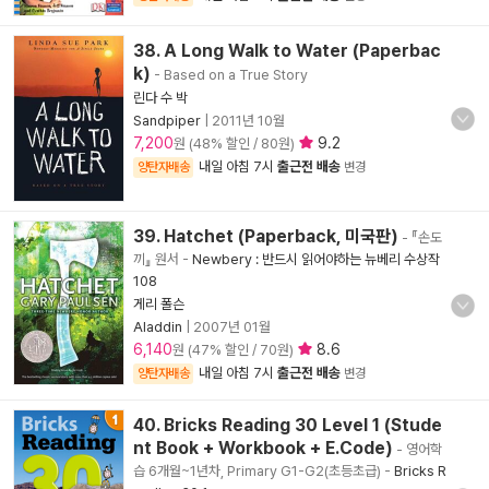
38. A Long Walk to Water (Paperbac
k)
- Based on a True Story
린다 수 박
Sandpiper
|
2011년 10월
7,200
9.2
원 (48% 할인 / 80원)
내일 아침 7시
출근전 배송
양탄자배송
변경
39. Hatchet (Paperback, 미국판)
- 『손도
끼』 원서
-
Newbery : 반드시 읽어야하는 뉴베리 수상작
108
게리 폴슨
Aladdin
|
2007년 01월
6,140
8.6
원 (47% 할인 / 70원)
내일 아침 7시
출근전 배송
양탄자배송
변경
40. Bricks Reading 30 Level 1 (Stude
nt Book + Workbook + E.Code)
- 영어학
습 6개월~1년차, Primary G1-G2(초등초급)
-
Bricks R