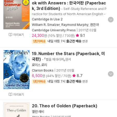
ok with Answers : 한국어판 (Paperbac
k, 3rd Edition)
- Self-Study Reference and P
ractice for Students of North American English
-
Cambridge In Use 2
William R. Smalzer
,
Raymond Murphy
,
권진아
Cambridge University Press
|
2011년 02월
미리보기
24,300
9.1
원 (10% 할인 / 730원)
내일 아침 7시
출근전 배송
양탄자배송
변경
19. Number the Stars (Paperback, 미
국판)
- 『별을 헤아리며』원서
로이스 로리
Clarion Books
|
2011년 05월
6,500
8.7
원 (44% 할인 / 70원)
내일 아침 7시
출근전 배송
양탄자배송
변경
미리보기
20. Theo of Golden (Paperback)
앨런 레비