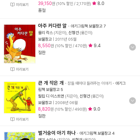
39,150
8.0
원 (10% 할인 / 2,170원)
미리보기
품절
아주 커다란 알
-
아기그림책 보물창고 7
몰리 칵스
(지은이),
신형건
(옮긴이)
보물창고
|
2011년 05월
8,550
9.4
원 (10% 할인 / 470원)
절판
미리보기
큰 개 작은 개
- 잠들 때마다 들려주는 이야기
-
아기그
림책 보물창고 5
필립 디 이스트먼
(지은이),
신형건
(옮긴이)
보물창고
|
2008년 06월
8,820
9.0
원 (10% 할인 / 490원)
절판
미리보기
벌거숭이 아기 하나
-
아기그림책 보물창고 4
매기 스미스
(지은이),
신형건
(옮긴이)