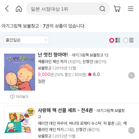
아기그림책 보물창고 :
7
권의 상품이 있습니다.
표지 보기
표지 안보기
난 멋진 형아야!
-
아기그림책 보물창고 12
캐롤라인 제인 처치
(지은이),
신형건
(옮긴이)
보물창고
|
2015년 12월
9,000
8.0
원 (10% 할인 / 500원)
절판
미리보기
사랑해 책 선물 세트 - 전4권
-
아기그림책 보물창
고
매리언 데인 바우어
,
버나뎃 로제티 슈스탁
,
릭 윌튼
(글),
캐
롤라인 제인 처치
(그림),
신형건
(옮긴이)
보물창고
|
2012년 11월