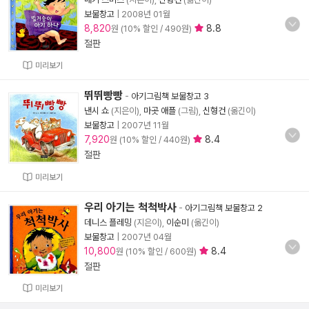
보물창고
|
2008년 01월
8,820
8.8
원 (10% 할인 / 490원)
절판
미리보기
뛰뛰빵빵
-
아기그림책 보물창고 3
낸시 쇼
(지은이),
마곳 애플
(그림),
신형건
(옮긴이)
보물창고
|
2007년 11월
7,920
8.4
원 (10% 할인 / 440원)
절판
미리보기
우리 아기는 척척박사
-
아기그림책 보물창고 2
데니스 플레밍
(지은이),
이순미
(옮긴이)
보물창고
|
2007년 04월
10,800
8.4
원 (10% 할인 / 600원)
절판
미리보기