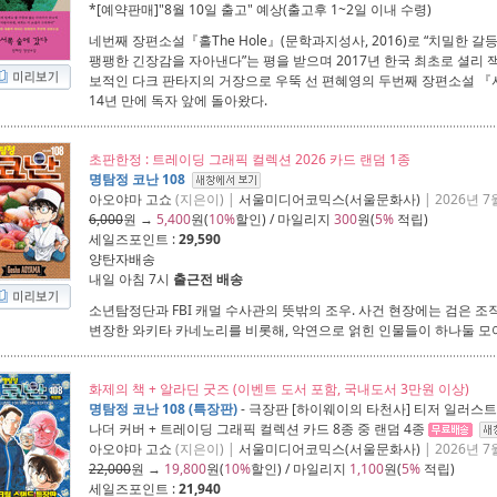
*[예약판매]"
8월 10일 출고
" 예상(출고후 1~2일 이내 수령)
네번째 장편소설『홀The Hole』(문학과지성사, 2016)로 “치밀한 
팽팽한 긴장감을 자아낸다”는 평을 받으며 2017년 한국 최초로 셜리
보적인 다크 판타지의 거장으로 우뚝 선 편혜영의 두번째 장편소설 『
14년 만에 독자 앞에 돌아왔다.
초판한정 : 트레이딩 그래픽 컬렉션 2026 카드 랜덤 1종
명탐정 코난 108
아오야마 고쇼
(지은이) |
서울미디어코믹스(서울문화사)
| 2026년 7
6,000
원 →
5,400
원(
10%
할인) / 마일리지
300
원(
5%
적립)
세일즈포인트 :
29,590
양탄자배송
내일 아침 7시
출근전 배송
소년탐정단과 FBI 캐멀 수사관의 뜻밖의 조우. 사건 현장에는 검은 조직의 
변장한 와키타 카네노리를 비롯해, 악연으로 얽힌 인물들이 하나둘 
화제의 책 + 알라딘 굿즈 (이벤트 도서 포함, 국내도서 3만원 이상)
명탐정 코난 108 (특장판)
- 극장판 [하이웨이의 타천사] 티저 일러스트
나더 커버 + 트레이딩 그래픽 컬렉션 카드 8종 중 랜덤 4종
아오야마 고쇼
(지은이) |
서울미디어코믹스(서울문화사)
| 2026년 7
22,000
원 →
19,800
원(
10%
할인) / 마일리지
1,100
원(
5%
적립)
세일즈포인트 :
21,940