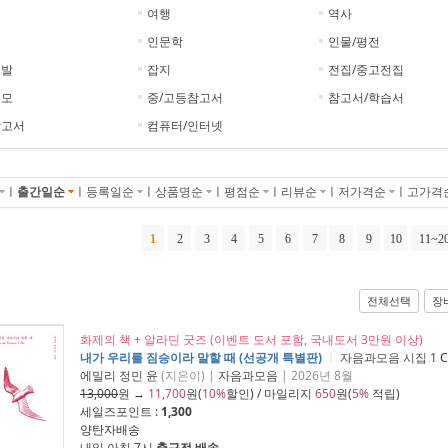
이
여행
역사
인문학
인물/평전
계발
잡지
전집/중고전집
부모
중/고등참고서
참고서/학습서
참고서
컴퓨터/인터넷
ㅣ
출간일순
ㅣ
등록일순
ㅣ
상품명순
ㅣ
평점순
ㅣ
리뷰순
ㅣ
저가격순
ㅣ
고가격
1
2
3
4
5
6
7
8
9
10
11~2
전체선택
장
화제의 책 + 알라딘 굿즈 (이벤트 도서 포함, 국내도서 3만원 이상)
내가 우리를 짐승이라 말할 때 (선공개 특별판)
ㅣ
자음과모음 시집 1
C
에밀리 정민 윤
(지은이) |
자음과모음
| 2026년 8월
13,000
원 →
11,700
원(
10%
할인) / 마일리지
650
원(
5%
적립)
세일즈포인트 :
1,300
양탄자배송
내일 아침 7시
출근전 배송