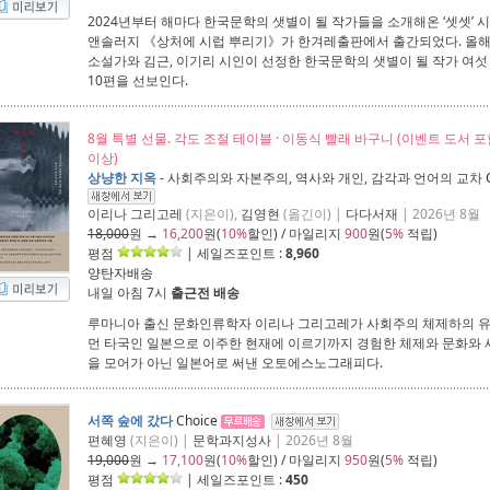
2024년부터 해마다 한국문학의 샛별이 될 작가들을 소개해온 ‘셋셋’ 
앤솔러지 《상처에 시럽 뿌리기》가 한겨레출판에서 출간되었다. 올해
소설가와 김근, 이기리 시인이 선정한 한국문학의 샛별이 될 작가 여섯 
10편을 선보인다.
8월 특별 선물. 각도 조절 테이블 · 이동식 빨래 바구니 (이벤트 도서 
이상)
상냥한 지옥
- 사회주의와 자본주의, 역사와 개인, 감각과 언어의 교차
이리나 그리고레
(지은이),
김영현
(옮긴이) |
다다서재
| 2026년 8월
18,000
원 →
16,200
원(
10%
할인) / 마일리지
900
원(
5%
적립)
평점
| 세일즈포인트 :
8,960
양탄자배송
내일 아침 7시
출근전 배송
루마니아 출신 문화인류학자 이리나 그리고레가 사회주의 체제하의 
먼 타국인 일본으로 이주한 현재에 이르기까지 경험한 체제와 문화와 
을 모어가 아닌 일본어로 써낸 오토에스노그래피다.
서쪽 숲에 갔다
Choice
편혜영
(지은이) |
문학과지성사
| 2026년 8월
19,000
원 →
17,100
원(
10%
할인) / 마일리지
950
원(
5%
적립)
평점
| 세일즈포인트 :
450