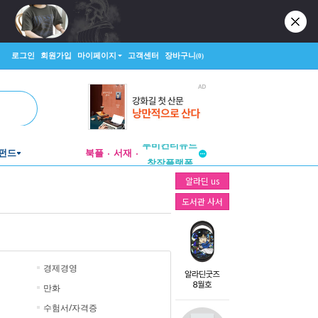
로그인
회원가입
마이페이지
고객센터
장바구니
(0)
투비컨티뉴드
펀드
북플
서재
창작플랫폼
투비컨티뉴드
알라딘 us
도서관 사서
경제경영
만화
수험서/자격증