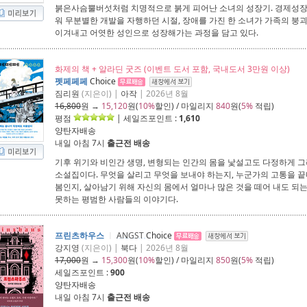
붉은사슴뿔버섯처럼 치명적으로 붉게 피어난 소녀의 성장기. 경제성
워 무분별한 개발을 자행하던 시절, 장애를 가진 한 소녀가 가족의 붕
이겨내고 어엿한 성인으로 성장해가는 과정을 담고 있다.
화제의 책 + 알라딘 굿즈 (이벤트 도서 포함, 국내도서 3만원 이상)
펫페페페
Choice
짐리원
(지은이) |
아작
| 2026년 8월
16,800
원 →
15,120
원(
10%
할인) / 마일리지
840
원(
5%
적립)
평점
| 세일즈포인트 :
1,610
양탄자배송
내일 아침 7시
출근전 배송
기후 위기와 비인간 생명, 변형되는 인간의 몸을 낯설고도 다정하게 그
소설집이다. 무엇을 살리고 무엇을 보내야 하는지, 누군가의 고통을 끝
봄인지, 살아남기 위해 자신의 몸에서 얼마나 많은 것을 떼어 내도 되
못하는 평범한 사람들의 이야기다.
프린츠하우스
ㅣ
ANGST
Choice
강지영
(지은이) |
북다
| 2026년 8월
17,000
원 →
15,300
원(
10%
할인) / 마일리지
850
원(
5%
적립)
세일즈포인트 :
900
양탄자배송
내일 아침 7시
출근전 배송