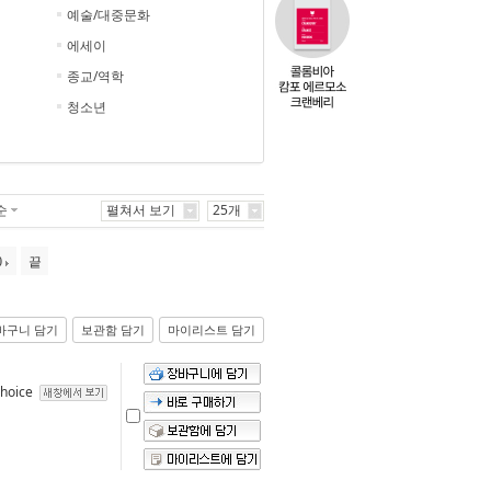
예술/대중문화
에세이
종교/역학
청소년
순
펼쳐서 보기
25개
0
끝
바구니 담기
보관함 담기
마이리스트 담기
hoice