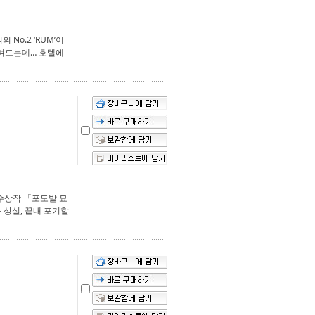
No.2 ‘RUM’이
모여드는데… 호텔에
 수상작 「포도밭 묘
 상실, 끝내 포기할