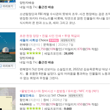
양탄자배송
내일 아침 7시
출근전 배송
소년탐정단과 FBI 캐멀 수사관의 뜻밖의 조우. 사건 현장에는 검은 조직의 
변장한 와키타 카네노리를 비롯해, 악연으로 얽힌 인물들이 하나둘 
식사하러 온 란과 소노코, 세라 그리고 코난.
초판 한정 양장 + 친필 사인 인쇄 + 투명 책갈피
새들의 사회성
Choice
편혜영
(지은이) |
문학동네
| 2026년 7월
17,500
원 →
15,750
원(
10%
할인) / 마일리지
870
원(
5%
적립)
평점
| 세일즈포인트 :
26,690
양탄자배송
내일 아침 7시
출근전 배송
편혜영이 5년 만에 선보이는 소설집으로, 2022년 김승옥문학상 대상
지」를 포함한 8편을 실었다. 삶의 어려움을 통과하는 인물들의 노동과
수 없는 희망과 우정을 그린다.
<물빛인쇄소>와 창비시선 + 컵받침 / 유리컵 / NFC 키링 (택1)
물빛인쇄소
ㅣ
창비시선 541
Choice
함민복
(지은이) |
창비
| 2026년 7월
13,000
원 →
11,700
원(
10%
할인) / 마일리지
650
원(
5%
적립)
평점
| 세일즈포인트 :
9,660