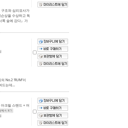
갈등 구조와 심리묘사가
 잭슨상을 수상하고 독
서쪽 숲에 갔다』가
월
No.2 ‘RUM’이
모여드는데…
 아크릴 스탠드 + 어
월