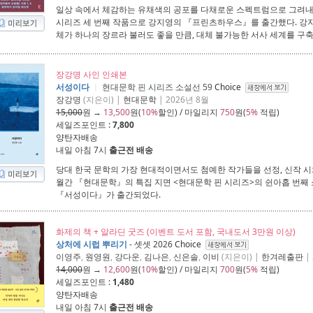
일상 속에서 체감하는 유채색의 공포를 다채로운 스펙트럼으로 그려내는 
시리즈 세 번째 작품으로 강지영의 『프린츠하우스』를 출간했다. 강
체가 하나의 장르라 불러도 좋을 만큼, 대체 불가능한 서사 세계를 구
장강명 사인 인쇄본
서성이다
ㅣ
현대문학 핀 시리즈 소설선 59
Choice
장강명
(지은이) |
현대문학
| 2026년 8월
15,000
원 →
13,500
원(
10%
할인) / 마일리지
750
원(
5%
적립)
세일즈포인트 :
7,800
양탄자배송
내일 아침 7시
출근전 배송
당대 한국 문학의 가장 현대적이면서도 첨예한 작가들을 선정, 신작 
월간 『현대문학』의 특집 지면 <현대문학 핀 시리즈>의 쉰아홉 번째
『서성이다』가 출간되었다.
화제의 책 + 알라딘 굿즈 (이벤트 도서 포함, 국내도서 3만원 이상)
상처에 시럽 뿌리기
- 셋셋 2026
Choice
이영주
,
원영원
,
강다운
,
김나은
,
신은솔
,
이비
(지은이) |
한겨레출판
|
14,000
원 →
12,600
원(
10%
할인) / 마일리지
700
원(
5%
적립)
세일즈포인트 :
1,480
양탄자배송
내일 아침 7시
출근전 배송