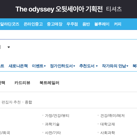
알라딘굿즈
온라인중고
중고매장
우주점
음반
블루레이
커피
서
스트
새로나온책
이벤트
정가인하도서
추천도서
작가와의 만남
북
선택
카드리뷰
북트레일러
>
편집자 추천
>
종합
가정/건강/뷰티
건강/취미/레저
과학기술
대학교재
시/희곡
사전/기타
사회과학