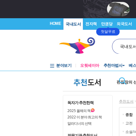
HOME
전자책
만권당
외국도서
국내도서
첫달무료
국내도
분야보기
오뒷세이아
추천마법사
베
추천
도서
편집장의 
추천도서
독자가 추천한책
2025
올해의 책
종합
2022
이 분야 최고의 책
고전
알라디너의 선택
소설/
전문기관 추천도서