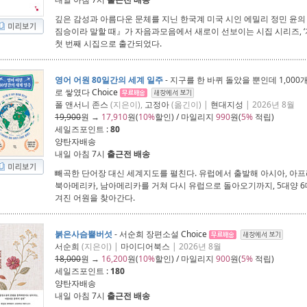
깊은 감성과 아름다운 문체를 지닌 한국계 미국 시인 에밀리 정민 윤의
짐승이라 말할 때』가 자음과모음에서 새로이 선보이는 시집 시리즈, 
첫 번째 시집으로 출간되었다.
영어 어원 80일간의 세계 일주
- 지구를 한 바퀴 돌았을 뿐인데 1,00
로 쌓였다
Choice
폴 앤서니 존스
(지은이),
고정아
(옮긴이) |
현대지성
| 2026년 8월
19,900
원 →
17,910
원(
10%
할인) / 마일리지
990
원(
5%
적립)
세일즈포인트 :
80
양탄자배송
내일 아침 7시
출근전 배송
빼곡한 단어장 대신 세계지도를 펼친다. 유럽에서 출발해 아시아, 아프
북아메리카, 남아메리카를 거쳐 다시 유럽으로 돌아오기까지, 5대양 6
겨진 어원을 찾아간다.
붉은사슴뿔버섯
- 서순희 장편소설
Choice
서순희
(지은이) |
마이디어북스
| 2026년 8월
18,000
원 →
16,200
원(
10%
할인) / 마일리지
900
원(
5%
적립)
세일즈포인트 :
180
양탄자배송
내일 아침 7시
출근전 배송