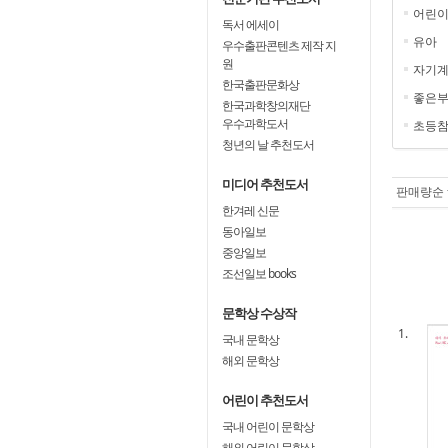
어린
독서 에세이
유아
우수출판콘텐츠 제작 지
원
자기
한국출판문화상
좋은
한국과학창의재단
우수과학도서
초등
청년의 날 추천도서
미디어 추천도서
판매량순
한겨레 신문
동아일보
중앙일보
조선일보 books
문학상 수상작
1.
국내 문학상
해외 문학상
어린이 추천도서
국내 어린이 문학상
해외 어린이 문학상