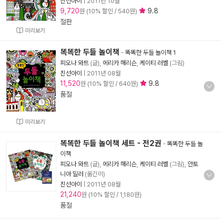
진선아이
|
2011년 10월
9,720
9.8
원 (10% 할인 / 540원)
절판
미리보기
똑똑한 두들 놀이책
-
똑똑한 두들 놀이책 1
피오나 와트
(글),
에리카 해리슨
,
케이티 러벨
(그림)
진선아이
|
2011년 08월
11,520
9.8
원 (10% 할인 / 640원)
품절
미리보기
똑똑한 두들 놀이책 세트 - 전2권
-
똑똑한 두들 놀
이책
피오나 와트
(글),
에리카 해리슨
,
케이티 러벨
(그림),
안토
니아 밀러
(옮긴이)
진선아이
|
2011년 08월
21,240
원 (10% 할인 / 1,180원)
품절