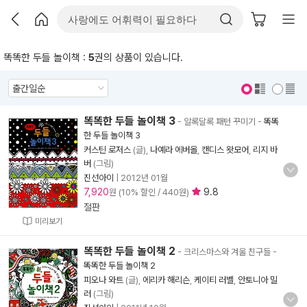
똑똑한 두들 놀이책 :
5
권의 상품이 있습니다.
표지 보기
표지 안보기
똑똑한 두들 놀이책 3
- 알록달록 패턴 꾸미기
-
똑똑
한 두들 놀이책 3
커스틴 로저스
(글),
나예라 에버올
,
캔디스 왓모어
,
리지 바
버
(그림)
진선아이
|
2012년 01월
7,920
9.8
원 (10% 할인 / 440원)
절판
미리보기
똑똑한 두들 놀이책 2
- 크리스마스와 겨울 친구들
-
똑똑한 두들 놀이책 2
피오나 와트
(글),
에리카 해리슨
,
케이티 러벨
,
안토니아 밀
러
(그림)