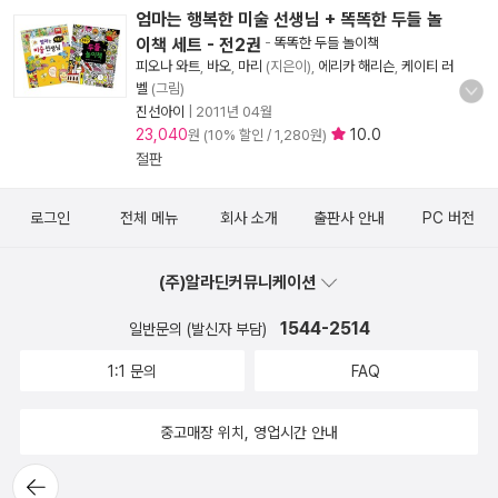
엄마는 행복한 미술 선생님 + 똑똑한 두들 놀
이책 세트 - 전2권
-
똑똑한 두들 놀이책
피오나 와트
,
바오
,
마리
(지은이),
에리카 해리슨
,
케이티 러
벨
(그림)
진선아이
|
2011년 04월
23,040
10.0
원 (10% 할인 / 1,280원)
절판
로그인
전체 메뉴
회사 소개
출판사 안내
PC 버전
(주)알라딘커뮤니케이션
1544-2514
일반문의 (발신자 부담)
1:1 문의
FAQ
중고매장 위치, 영업시간 안내
뒤로가