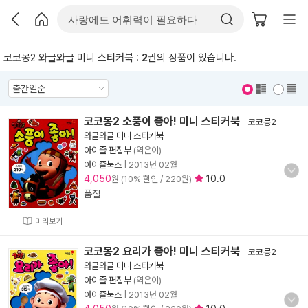
코코몽2 와글와글 미니 스티커북 :
2
권의 상품이 있습니다.
표지 보기
표지 안보기
코코몽2 소풍이 좋아! 미니 스티커북
-
코코몽2
와글와글 미니 스티커북
아이즐 편집부
(엮은이)
아이즐북스
|
2013년 02월
4,050
10.0
원 (10% 할인 / 220원)
품절
미리보기
코코몽2 요리가 좋아! 미니 스티커북
-
코코몽2
와글와글 미니 스티커북
아이즐 편집부
(엮은이)
아이즐북스
|
2013년 02월