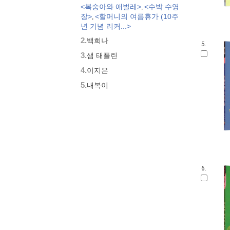
<복숭아와 애벌레>
<수박 수영
,
모두가 친구
장>
<할머니의 여름휴가 (10주
,
벨 이마주
년 기념 리커...>
네버랜드 우리 걸작 그림책
2.
백희나
비룡소 아기 그림책
5.
3.
세밀화로 그린 보리 아기그림책
샘 태플린
붙여도 붙여도 스티커왕
4.
이지은
지원이와 병관이
5.
내복이
국시꼬랭이 동네
보아요 아기 그림책
우리 그림책
시공주니어 우리옛이야기
비룡소 세계의 옛이야기
옛날옛적에
과학은 내친구
6.
로렌의 지식 그림책
황금도깨비상 수상작 (그림책)
우리 문화 그림책
우리문화그림책 온고지신
내인생의책 그림책