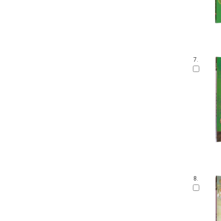
말문 틔기 그림책
생각 씽씽 상상 톡톡톡
찔레꽃 울타리
보들북
수학 그림동화
아이즐 동요 CD북
7.
자연과 만나요
그림책 보물창고
좌뇌개발 우뇌개발
이야기하며 접기
두껍아 두껍아 옛날 옛적에
꼬맹이 마음
어린이 성교육 시리즈
무민 그림동화
아기 시 그림책
인성교육 보물창고
8.
The Collection
신나는 팝업북
세밀화로 그린 어린이 자연 관찰
우리 유물 나들이