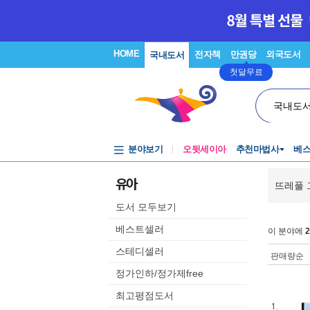
HOME
전자책
만권당
외국도서
국내도서
첫달무료
국내도
분야보기
오뒷세이아
추천마법사
베
유아
뜨레풀 
도서 모두보기
베스트셀러
이 분야에
2
스테디셀러
판매량순
정가인하/정가제free
최고평점도서
1.