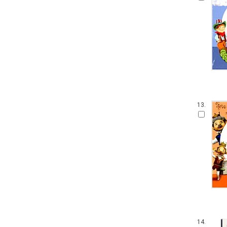
100층짜리 집
웅진 우리그림책
꼬까신 아기 그림책
킨더랜드 픽처북스
진짜 진짜 재밌는 그림책
기탄 '떼기' 시리즈 한글떼기
생각놀이 느낌놀이
파랑새 그림책
아티비티 (Art + Activity)
13.
길벗어린이 과학그림책
키다리 그림책
뜨인돌 그림책
찰리와 롤라
우리시 그림책
보림창작그림책공모전 수상작
고 녀석 맛있겠다 시리즈
받침 없는 동화 시리즈
기적의 파닉스
과학 그림동화
14.