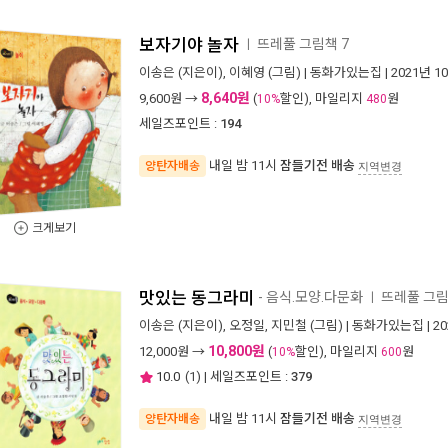
보자기야 놀자
뜨레풀 그림책 7
ㅣ
이송은
(지은이),
이혜영
(그림) |
동화가있는집
| 2021년 1
8,640원
9,600
원 →
(
할인), 마일리지
원
10%
480
세일즈포인트 :
194
내일 밤 11시
잠들기전 배송
양탄자배송
지역변경
크게보기
맛있는 동그라미
- 음식.모양.다문화
뜨레풀 그림
ㅣ
이송은
(지은이),
오정일
,
지민철
(그림) |
동화가있는집
| 2
10,800원
12,000
원 →
(
할인), 마일리지
원
10%
600
10.0
(
1
) | 세일즈포인트 :
379
내일 밤 11시
잠들기전 배송
양탄자배송
지역변경