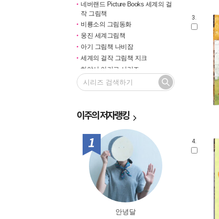
네버랜드 Picture Books 세계의 걸
작 그림책
3.
비룡소의 그림동화
웅진 세계그림책
아기 그림책 나비잠
세계의 걸작 그림책 지크
하야시 아키코 시리즈
길벗 기적의 학습법
마루벌의 좋은 그림책
한솔 마음씨앗 그림책
이주의
저자랭킹
민들레 그림책
국민서관 그림동화
비룡소 창작그림책
1위
4.
전통문화 그림책 솔거나라
베틀북 그림책
그림책은 내 친구
미래그림책
비룡소 전래동화
도토리 계절 그림책
안녕달
옛이야기 그림책 까치호랑이