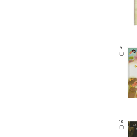
안 알려진 호랑이 이야기
잘잘잘 옛이야기 마당
온세상 그림책
따뜻한 그림백과
토마스와 친구들
디즈니 골든북
네버랜드 감정그림책
9.
한림 아기사랑 0.1.2
방방곡곡 구석구석 옛이야기
삶을 가꾸는 사람들 꾼.장이
아기그림책 보물창고
딕 브루너 그림책
지능업 한글.수 스티커북
윤구병의 올챙이 그림책
블루래빗 첫 두뇌 계발 그림책
튼튼아이 건강그림책
리처드 스캐리 보물창고
10.
네버랜드 첫 명화 그림책
코끼리와 꿀꿀이