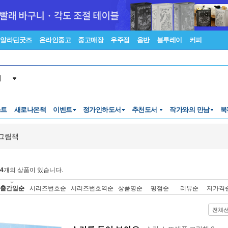
알라딘굿즈
온라인중고
중고매장
우주점
음반
블루레이
커피
서
스트
새로나온책
이벤트
정가인하도서
추천도서
작가와의 만남
북
그림책
4
개의 상품이 있습니다.
출간일순
시리즈번호순
시리즈번호역순
상품명순
평점순
리뷰순
저가격
전체