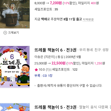
7,200원
8,000
원 →
(
할인), 마일리지
원
10%
400
세일즈포인트 :
35
지금
택배
로 주문하면
8월 11일 출고
지역변경
크게보기
뜨레풀 책놀이 6 - 전3권
- 우리 동네. 친구. 성장
이송은
(지은이) |
동심
| 2009년 9월
22,500원
25,000
원 →
(
할인), 마일리지
원
10%
1,250
10.0
(
1
) | 세일즈포인트 :
122
부록 : CD 1장
출판사/제작사 유통이 중단되어 구할 수 없습니다.
뜨레풀 책놀이 5 - 전3권
- 말놀이. 음식. 다문화.