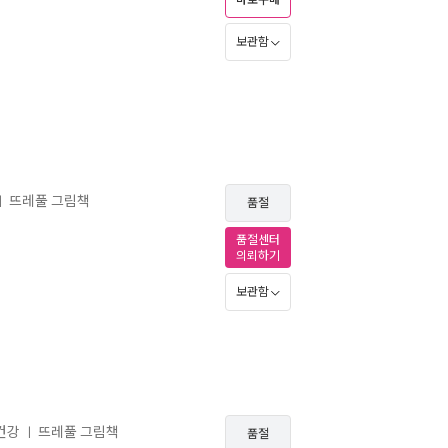
바로구매
보관함
뜨레풀 그림책
ㅣ
품절
품절센터
의뢰하기
보관함
 건강
뜨레풀 그림책
ㅣ
품절