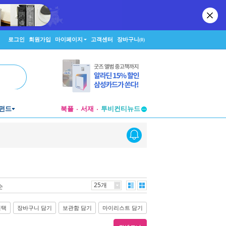
로그인
회원가입
마이페이지
고객센터
장바구니
(0)
투비컨티뉴드
펀드
북플
서재
창작플랫폼
투비컨티뉴드
25개
순
선택
장바구니 담기
보관함 담기
마이리스트 담기