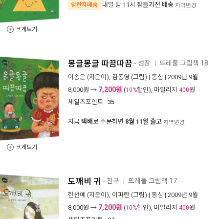
내일 밤 11시
잠들기전 배송
양탄자배송
지역변경
크게보기
몽글몽글 따끔따끔
- 성장
뜨레풀 그림책 18
ㅣ
이송은
(지은이),
김동영
(그림) |
동심
| 2009년 9월
7,200원
8,000
원 →
(
할인), 마일리지
원
10%
400
세일즈포인트 :
35
지금
택배
로 주문하면
8월 11일 출고
지역변경
크게보기
도깨비 귀
- 친구
뜨레풀 그림책 17
ㅣ
한선예
(지은이),
이파란
(그림) |
동심
| 2009년 9월
7,200원
8,000
원 →
(
할인), 마일리지
원
10%
400