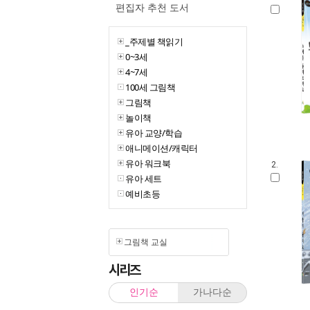
편집자 추천 도서
_주제별 책읽기
0~3세
4~7세
100세 그림책
그림책
놀이책
유아 교양/학습
애니메이션/캐릭터
유아 워크북
2.
유아 세트
예비초등
그림책 교실
시리즈
인기순
가나다순