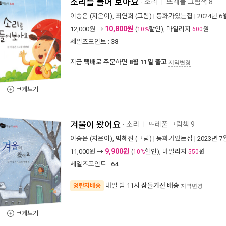
소리를 들어 보아요
- 소리
뜨레풀 그림책 8
ㅣ
이송은
(지은이),
최연희
(그림) |
동화가있는집
| 2024년 6
10,800원
12,000
원 →
(
할인), 마일리지
원
10%
600
세일즈포인트 :
38
지금
택배
로 주문하면
8월 11일 출고
지역변경
크게보기
겨울이 왔어요
- 소리
뜨레풀 그림책 9
ㅣ
이송은
(지은이),
박혜진
(그림) |
동화가있는집
| 2023년 7
9,900원
11,000
원 →
(
할인), 마일리지
원
10%
550
세일즈포인트 :
64
내일 밤 11시
잠들기전 배송
양탄자배송
지역변경
크게보기