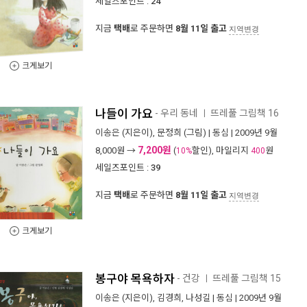
세일즈포인트 :
24
지금
택배
로 주문하면
8월 11일 출고
지역변경
크게보기
나들이 가요
- 우리 동네
뜨레풀 그림책 16
ㅣ
이송은
(지은이),
문정희
(그림) |
동심
| 2009년 9월
7,200원
8,000
원 →
(
할인), 마일리지
원
10%
400
세일즈포인트 :
39
지금
택배
로 주문하면
8월 11일 출고
지역변경
크게보기
봉구야 목욕하자
- 건강
뜨레풀 그림책 15
ㅣ
이송은
(지은이),
김경희
,
나성길
|
동심
| 2009년 9월