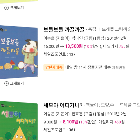
크게보기
보들보들 까끌까끌
- 촉감
뜨레풀 그림책 3
ㅣ
이송은
(지은이),
박나연
(그림) |
동심
| 2010년 2월
13,500원
15,000
원 →
(
할인), 마일리지
원
10%
750
세일즈포인트 :
137
내일 밤 11시
잠들기전 배송
양탄자배송
지역변경
크게보기
세모야 어디가니?
- 책놀이 : 모양.수
뜨레풀 그림
ㅣ
이송은
(지은이),
전효훈
(그림) |
동심
| 2010년 2월
8,100원
9,000
원 →
(
할인), 마일리지
원
10%
450
세일즈포인트 :
361