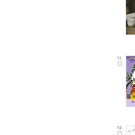
손가락 인형책
아이 사파리
영어를 꿀꺽 삼킨 전래동화
가나 원리 학습 시리즈
Obooks 오감명화
팝업으로 만나는 세계 명작 동화
붙였다 뗐다 헝겊 스티커북
아이즐북스 말문트기 시리즈
START TO READ!
11.
GrowEng Talk
Sesame Street : Elmo's World 12
고사리손 성장 그림책
모 윌렘스의 인지발달 그림책
DK 들추고 펼치는 플랩북
한글 영어 인지 그림책
그림책이 참 좋아
작은 곰자리
내 친구는 그림책
풀빛 그림 아이
12.
기적의 한글 학습