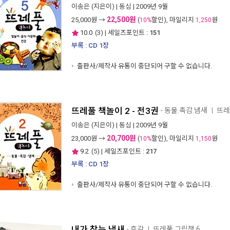
이송은
(지은이) |
동심
| 2009년 9월
22,500원
25,000
원 →
(
할인), 마일리지
원
10%
1,250
10.0
(
3
) | 세일즈포인트 :
151
부록 : CD 1장
출판사/제작사 유통이 중단되어 구할 수 없습니다.
뜨레풀 책놀이 2 - 전3권
- 동물.촉감.냄새
뜨레
ㅣ
이송은
(지은이) |
동심
| 2009년 9월
20,700원
23,000
원 →
(
할인), 마일리지
원
10%
1,150
9.2
(
5
) | 세일즈포인트 :
217
부록 : CD 1장
출판사/제작사 유통이 중단되어 구할 수 없습니다.
내가 찾는 냄새
- 후각
뜨레풀 그림책 6
ㅣ