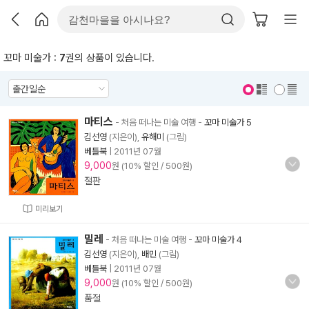
꼬마 미술가 :
7
권의 상품이 있습니다.
표지 보기
표지 안보기
마티스
- 처음 떠나는 미술 여행
-
꼬마 미술가 5
김선영
(지은이),
유해미
(그림)
베틀북
|
2011년 07월
9,000
원 (10% 할인 / 500원)
절판
미리보기
밀레
- 처음 떠나는 미술 여행
-
꼬마 미술가 4
김선영
(지은이),
배민
(그림)
베틀북
|
2011년 07월
9,000
원 (10% 할인 / 500원)
품절