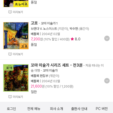
품절
미리보기
고흐
-
꼬마 미술가 1
브렌다 V. 노스이스트
(지은이),
박수현
(옮긴이)
베틀북
|
2004년 02월
7,200
8.0
원 (10% 할인 / 400원)
품절
미리보기
꼬마 미술가 시리즈 세트 - 전3권
- 처음 떠나는 미
술 여행
-
꼬마 미술가
베틀북 편집부
(엮은이)
베틀북
|
2004년 02월
21,600
원 (10% 할인 / 1,200원)
절판
미리보기
로그인
전체 메뉴
회사 소개
출판사 안내
PC 버전