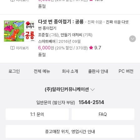
미리보기
품절
다섯 번 종이접기 : 공룡
- 진짜 쉬운
-
진짜 쉬운 다섯
번 종이접기
조준철
(그림),
만들기 아저씨
(기획)
스마트베어
|
2016년 09월
6,000
9.7
원 (20% 할인 / 370원)
미리보기
품절
로그인
전체 메뉴
회사 소개
출판사 안내
PC 버전
(주)알라딘커뮤니케이션
1544-2514
일반문의 (발신자 부담)
1:1 문의
FAQ
중고매장 위치, 영업시간 안내