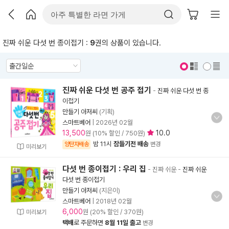
진짜 쉬운 다섯 번 종이접기 :
9
권의 상품이 있습니다.
표지 보기
표지 안보기
진짜 쉬운 다섯 번 공주 접기
-
진짜 쉬운 다섯 번 종
이접기
만들기 아저씨
(기획)
스마트베어
|
2026년 02월
13,500
10.0
원 (10% 할인 / 750원)
밤 11시
잠들기전 배송
양탄자배송
변경
미리보기
다섯 번 종이접기 : 우리 집
- 진짜 쉬운
-
진짜 쉬운
다섯 번 종이접기
만들기 아저씨
(지은이)
스마트베어
|
2018년 02월
6,000
원 (20% 할인 / 370원)
미리보기
택배
로 주문하면
8월 11일 출고
변경