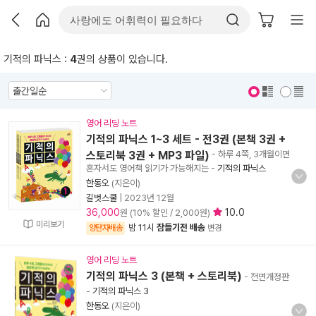
기적의 파닉스 :
4
권의 상품이 있습니다.
표지 보기
표지 안보기
영어 리딩 노트
기적의 파닉스 1~3 세트 - 전3권 (본책 3권 +
스토리북 3권 + MP3 파일)
- 하루 4쪽, 3개월이면
혼자서도 영어책 읽기가 가능해지는
-
기적의 파닉스
한동오
(지은이)
길벗스쿨
|
2023년 12월
36,000
10.0
원 (10% 할인 / 2,000원)
미리보기
밤 11시
잠들기전 배송
양탄자배송
변경
영어 리딩 노트
기적의 파닉스 3 (본책 + 스토리북)
- 전면개정판
-
기적의 파닉스 3
한동오
(지은이)