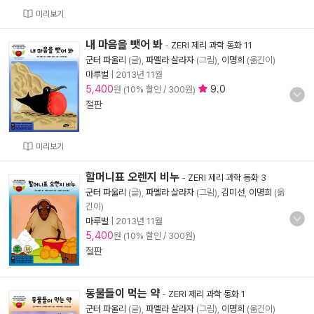
미리보기
내 마음을 뺏어 봐
-
ZERI 제리 과학 동화 11
군터 파울리
(글),
파멜라 살라자
(그림),
이명희
(옮긴이)
마루벌
|
2013년 11월
5,400
9.0
원 (10% 할인 / 300원)
절판
미리보기
할머니표 오렌지 비누
-
ZERI 제리 과학 동화 3
군터 파울리
(글),
파멜라 살라자
(그림),
김미선
,
이명희
(옮
긴이)
마루벌
|
2013년 11월
5,400
원 (10% 할인 / 300원)
절판
동물들이 먹는 약
-
ZERI 제리 과학 동화 1
군터 파울리
(글),
파멜라 살라자
(그림),
이명희
(옮긴이)