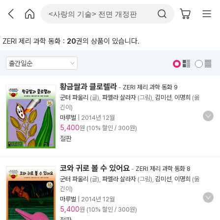
ZERI 제리 과학 동화 :
20
권의 상품이 있습니다.
표지 보기
표지 안보기
황금쌀과 클로렐라
-
ZERI 제리 과학 동화 9
군터 파울리
(글),
파멜라 살라자
(그림),
김미선
,
이명희
(옮
긴이)
마루벌
|
2014년 12월
5,400
원 (10% 할인 / 300원)
절판
코와 귀로 볼 수 있어요
-
ZERI 제리 과학 동화 8
군터 파울리
(글),
파멜라 살라자
(그림),
김미선
,
이명희
(옮
긴이)
마루벌
|
2014년 12월
5,400
원 (10% 할인 / 300원)