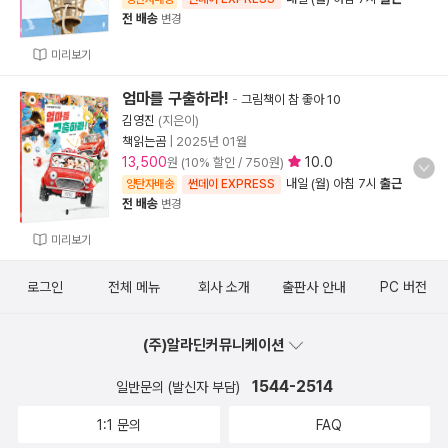
전 배송
변경
미리보기
엄마를 구출하라!
-
그림책이 참 좋아 10
김영진
(지은이)
책읽는곰
|
2025년 01월
13,500
10.0
원 (10% 할인 / 750원)
내일 (월) 아침 7시
출근
양탄자배송
썬데이 EXPRESS
전 배송
변경
미리보기
로그인
전체 메뉴
회사 소개
출판사 안내
PC 버전
(주)알라딘커뮤니케이션
1544-2514
일반문의 (발신자 부담)
1:1 문의
FAQ