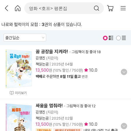
나로와 펄럭이의 모험 :
3
권의 상품이 있습니다.
표지 보기
표지 안보기
꿈 공장을 지켜라!
-
그림책이 참 좋아 18
김영진
(지은이)
책읽는곰
|
2025년 04월
13,500
10.0
원 (10% 할인 / 750원)
택배
로 주문하면
8월 11일 출고
변경
미리보기
싸움을 멈춰라!
-
그림책이 참 좋아 12
김영진
(지은이)
책읽는곰
|
2025년 02월
13,500
10.0
원 (10% 할인 / 750원)
내일 (월) 아침 7시
출근
양탄자배송
썬데이 EXPRESS