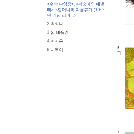
<수박 수영장>
<복숭아와 애벌
,
모두가 친구
레>
<할머니의 여름휴가 (10주
,
벨 이마주
년 기념 리커...>
네버랜드 우리 걸작 그림책
2.
백희나
비룡소 아기 그림책
3.
세밀화로 그린 보리 아기그림책
샘 태플린
붙여도 붙여도 스티커왕
4.
이지은
지원이와 병관이
6.
5.
내복이
국시꼬랭이 동네
보아요 아기 그림책
우리 그림책
시공주니어 우리옛이야기
비룡소 세계의 옛이야기
옛날옛적에
과학은 내친구
로렌의 지식 그림책
황금도깨비상 수상작 (그림책)
우리 문화 그림책
우리문화그림책 온고지신
내인생의책 그림책
7.