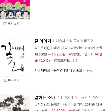
미리보기
길 이야기
예술과 심리 동화 시리즈 2
ㅣ
임민주
(글),
김태연
(그림) |
나한기획
| 2011년 12월
16,200원
18,000
원 →
(
할인), 마일리지
원
10%
900
10.0
(
2
) | 세일즈포인트 :
117
지금
택배
로 주문하면
8월 11일 출고
지역변경
미리보기
말하는 소나무
예술과 심리 동화 시리즈 1
ㅣ
고희선
(글),
윤세열
(그림) |
나한기획
| 2011년 12월
21,600원
24,000
원 →
(
할인), 마일리지
원