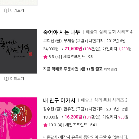
미리보기
죽어야 사는 나무
예술과 심리 동화 시리즈 4
ㅣ
고희선
(글),
무세중
(그림) |
나한기획
| 2012년 6월
21,600원
24,000
원 →
(
할인), 마일리지
원
10%
1,200
8.5
(
4
) | 세일즈포인트 :
98
지금
택배
로 주문하면
8월 11일 출고
지역변경
미리보기
내 친구 아카시
예술과 심리 동화 시리즈 3
ㅣ
김수련
(글),
한유진
(그림) |
나한기획
| 2011년 12월
16,200원
18,000
원 →
(
할인), 마일리지
원
10%
900
10.0
(
4
) | 세일즈포인트 :
541
출판사/제작사 유통이 중단되어 구할 수 없습니다.