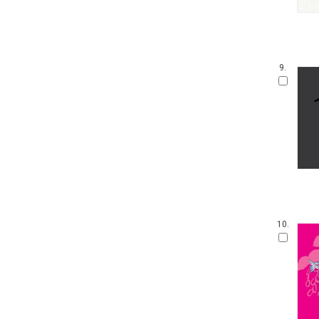
우리 유물 나들이
안 알려진 호랑이 이야기
온세상 그림책
따뜻한 그림백과
9.
토마스와 친구들
디즈니 골든북
네버랜드 감정그림책
한림 아기사랑 0.1.2
방방곡곡 구석구석 옛이야기
삶을 가꾸는 사람들 꾼.장이
아기그림책 보물창고
딕 브루너 그림책
지능업 한글.수 스티커북
윤구병의 올챙이 그림책
10.
블루래빗 첫 두뇌 계발 그림책
튼튼아이 건강그림책
리처드 스캐리 보물창고
네버랜드 첫 명화 그림책
코끼리와 꿀꿀이