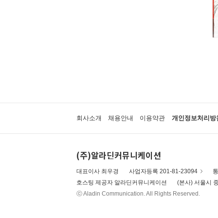
웅진 우리그림책
100층짜리 집
꼬까신 아기 그림책
킨더랜드 픽처북스
진짜 진짜 재밌는 그림책
생각놀이 느낌놀이
기탄 '떼기' 시리즈 한글떼기
파랑새 그림책
아티비티 (Art + Activity)
길벗어린이 과학그림책
회사소개
채용안내
이용약관
개인정보처리방
키다리 그림책
뜨인돌 그림책
찰리와 롤라
(주)알라딘커뮤니케이션
우리시 그림책
보림창작그림책공모전 수상작
대표이사 최우경
사업자등록 201-81-23094
통
고 녀석 맛있겠다 시리즈
호스팅 제공자 알라딘커뮤니케이션
(본사) 서울시 중
기적의 파닉스
ⓒ Aladin Communication. All Rights Reserved.
받침 없는 동화 시리즈
과학 그림동화