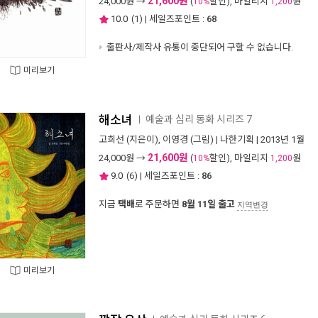
21,600원
24,000
원 →
(
할인), 마일리지
원
10%
1,200
10.0
(
1
) | 세일즈포인트 :
68
출판사/제작사 유통이 중단되어 구할 수 없습니다.
미리보기
해소녀
예술과 심리 동화 시리즈 7
ㅣ
고희선
(지은이),
이영경
(그림) |
나한기획
| 2013년 1월
21,600원
24,000
원 →
(
할인), 마일리지
원
10%
1,200
9.0
(
6
) | 세일즈포인트 :
86
지금
택배
로 주문하면
8월 11일 출고
지역변경
미리보기