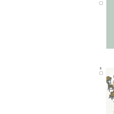
말문 틔기 그림책
생각 씽씽 상상 톡톡톡
찔레꽃 울타리
보들북
수학 그림동화
아이즐 동요 CD북
자연과 만나요
그림책 보물창고
좌뇌개발 우뇌개발
이야기하며 접기
두껍아 두껍아 옛날 옛적에
꼬맹이 마음
8.
어린이 성교육 시리즈
무민 그림동화
아기 시 그림책
인성교육 보물창고
The Collection
신나는 팝업북
세밀화로 그린 어린이 자연 관찰
잘잘잘 옛이야기 마당