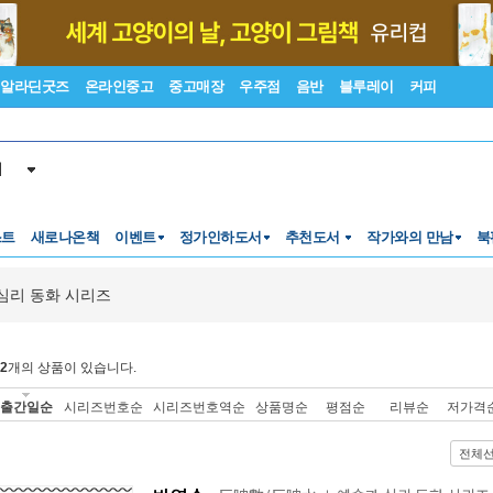
알라딘굿즈
온라인중고
중고매장
우주점
음반
블루레이
커피
서
스트
새로나온책
이벤트
정가인하도서
추천도서
작가와의 만남
북
심리 동화 시리즈
2
개의 상품이 있습니다.
출간일순
시리즈번호순
시리즈번호역순
상품명순
평점순
리뷰순
저가격
전체