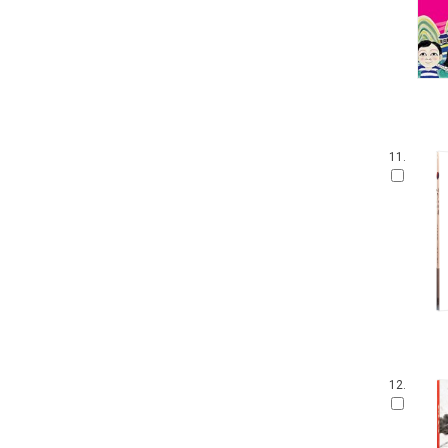
손가락 인형책
가나 원리 학습 시리즈
아이 사파리
영어를 꿀꺽 삼킨 전래동화
Obooks 오감명화
팝업으로 만나는 세계 명작 동화
붙였다 뗐다 헝겊 스티커북
11.
아이즐북스 말문트기 시리즈
START TO READ!
GrowEng Talk
Sesame Street : Elmo's World 12
고사리손 성장 그림책
모 윌렘스의 인지발달 그림책
DK 들추고 펼치는 플랩북
한글 영어 인지 그림책
그림책이 참 좋아
작은 곰자리
12.
내 친구는 그림책
풀빛 그림 아이
기적의 한글 학습