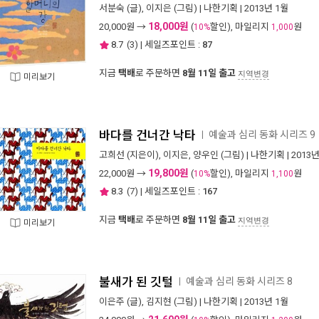
서분숙
(글),
이지은
(그림) |
나한기획
| 2013년 1월
18,000원
20,000
원 →
(
할인), 마일리지
원
10%
1,000
8.7
(
3
) | 세일즈포인트 :
87
지금
택배
로 주문하면
8월 11일 출고
지역변경
미리보기
바다를 건너간 낙타
예술과 심리 동화 시리즈 9
ㅣ
고희선
(지은이),
이지은
,
양우인
(그림) |
나한기획
| 2013
19,800원
22,000
원 →
(
할인), 마일리지
원
10%
1,100
8.3
(
7
) | 세일즈포인트 :
167
지금
택배
로 주문하면
8월 11일 출고
지역변경
미리보기
불새가 된 깃털
예술과 심리 동화 시리즈 8
ㅣ
이은주
(글),
김지현
(그림) |
나한기획
| 2013년 1월