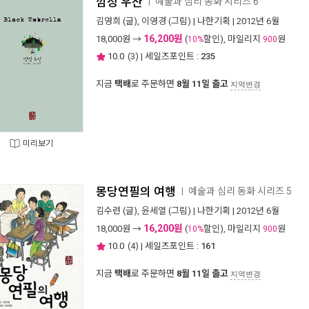
깜장 우산
예술과 심리 동화 시리즈 6
ㅣ
김영희
(글),
이영경
(그림) |
나한기획
| 2012년 6월
16,200원
18,000
원 →
(
할인), 마일리지
원
10%
900
10.0
(
3
) | 세일즈포인트 :
235
지금
택배
로 주문하면
8월 11일 출고
지역변경
미리보기
몽당연필의 여행
예술과 심리 동화 시리즈 5
ㅣ
김수련
(글),
윤세열
(그림) |
나한기획
| 2012년 6월
16,200원
18,000
원 →
(
할인), 마일리지
원
10%
900
10.0
(
4
) | 세일즈포인트 :
161
지금
택배
로 주문하면
8월 11일 출고
지역변경