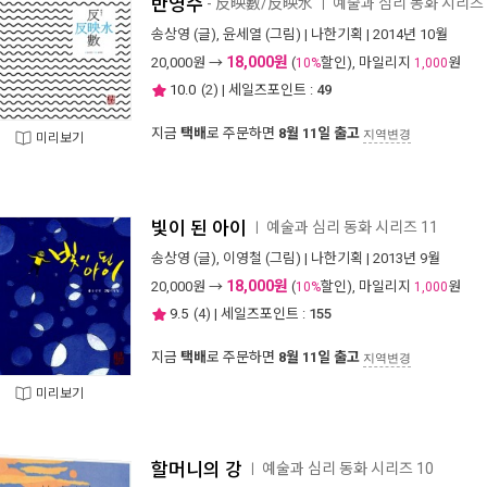
반영수
- 反映數/反映水
예술과 심리 동화 시리즈 
ㅣ
송상영
(글),
윤세열
(그림) |
나한기획
| 2014년 10월
18,000원
20,000
원 →
(
할인), 마일리지
원
10%
1,000
10.0
(
2
) | 세일즈포인트 :
49
지금
택배
로 주문하면
8월 11일 출고
지역변경
미리보기
빛이 된 아이
예술과 심리 동화 시리즈 11
ㅣ
송상영
(글),
이영철
(그림) |
나한기획
| 2013년 9월
18,000원
20,000
원 →
(
할인), 마일리지
원
10%
1,000
9.5
(
4
) | 세일즈포인트 :
155
지금
택배
로 주문하면
8월 11일 출고
지역변경
미리보기
할머니의 강
예술과 심리 동화 시리즈 10
ㅣ