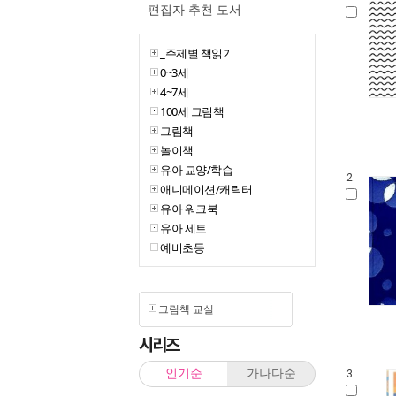
편집자 추천 도서
_주제별 책읽기
0~3세
4~7세
100세 그림책
그림책
놀이책
유아 교양/학습
2.
애니메이션/캐릭터
유아 워크북
유아 세트
예비초등
그림책 교실
시리즈
인기순
가나다순
3.