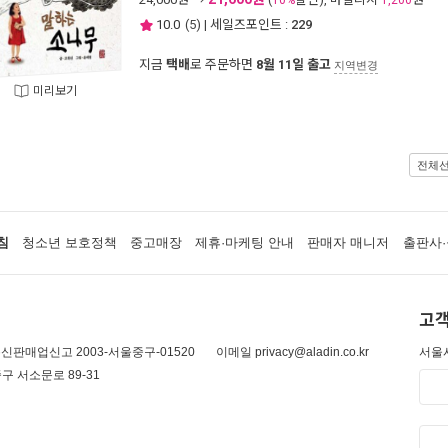
10%
1,200
10.0
(
5
) | 세일즈포인트 :
229
지금
택배
로 주문하면
8월 11일 출고
지역변경
미리보기
전체
침
청소년 보호정책
중고매장
제휴·마케팅 안내
판매자 매니저
출판사·
고객
신판매업신고 2003-서울중구-01520
이메일 privacy@aladin.co.kr
서울시
구 서소문로 89-31