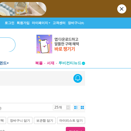
로그인
회원가입
마이페이지
고객센터
장바구니
(0)
펀드
북플
서재
투비컨티뉴드
창작플랫폼
투비컨티뉴드
25개
순
선택
장바구니 담기
보관함 담기
마이리스트 담기