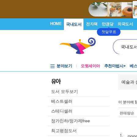
HOME
전자책
만권당
외국도서
국내도서
첫달무료
국내도
분야보기
오뒷세이아
추천마법사
베
유아
예술과 
도서 모두보기
베스트셀러
이 분야에
1
스테디셀러
판매량순
정가인하/정가제free
최고평점도서
1.