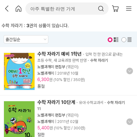
수학 자라기 :
3
권의 상품이 있습니다.
표지 보기
표지 안보기
수학 자라기 예비 1학년
- 입학 전 한 권으로 끝내는
초등 수학, 새 교육과정 완벽 반영
-
수학 자라기
노벨과개미 편집부
(엮은이)
노벨과개미
|
2018년 10월
6,300
원 (10% 할인 / 350원)
품절
수학 자라기 10단계
- 유아 수학교과서
-
수학 자라기
11
노벨과개미 편집부
(엮은이)
노벨과개미
|
2011년 02월
5,400
원 (10% 할인 / 300원)
절판