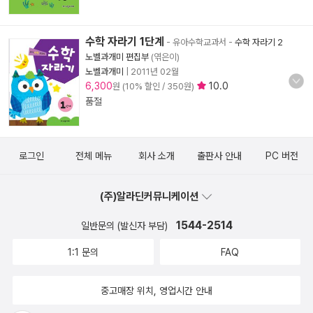
수학 자라기 1단계
- 유아수학교과서
-
수학 자라기 2
노벨과개미 편집부
(엮은이)
노벨과개미
|
2011년 02월
6,300
10.0
원 (10% 할인 / 350원)
품절
로그인
전체 메뉴
회사 소개
출판사 안내
PC 버전
(주)알라딘커뮤니케이션
1544-2514
일반문의 (발신자 부담)
1:1 문의
FAQ
중고매장 위치, 영업시간 안내