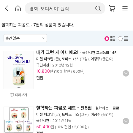
철학하는 피콜로 :
7
권의 상품이 있습니다.
표지 보기
표지 안보기
내가 그런 게 아니에요!
-
국민서관 그림동화 145
미셸 피크말
(글),
토마스 바스
(그림),
이정주
(옮긴이)
국민서관
|
2012년 12월
10,800
원 (10% 할인 / 600원)
절판
미리보기
철학하는 피콜로 세트 - 전5권
-
철학하는 피콜로
미셸 피크말
(글),
토마스 바스
(그림),
이정주
(옮긴이)
국민서관
|
2011년 11월
50,400
원 (10% 할인 / 2,800원)