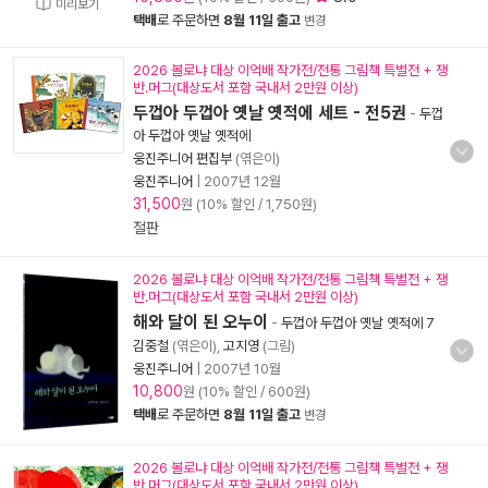
미리보기
택배
로 주문하면
8월 11일 출고
변경
2026 볼로냐 대상 이억배 작가전/전통 그림책 특별전 + 쟁
반.머그(대상도서 포함 국내서 2만원 이상)
두껍아 두껍아 옛날 옛적에 세트 - 전5권
-
두껍
아 두껍아 옛날 옛적에
웅진주니어 편집부
(엮은이)
웅진주니어
|
2007년 12월
31,500
원 (10% 할인 / 1,750원)
절판
2026 볼로냐 대상 이억배 작가전/전통 그림책 특별전 + 쟁
반.머그(대상도서 포함 국내서 2만원 이상)
해와 달이 된 오누이
-
두껍아 두껍아 옛날 옛적에 7
김중철
(엮은이),
고지영
(그림)
웅진주니어
|
2007년 10월
10,800
원 (10% 할인 / 600원)
택배
로 주문하면
8월 11일 출고
변경
2026 볼로냐 대상 이억배 작가전/전통 그림책 특별전 + 쟁
반.머그(대상도서 포함 국내서 2만원 이상)