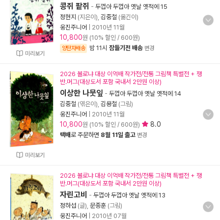
콩쥐 팥쥐
-
두껍아 두껍아 옛날 옛적에 15
정현지
(지은이),
김중철
(옮긴이)
웅진주니어
|
2010년 11월
10,800
원 (10% 할인 / 600원)
밤 11시
잠들기전 배송
양탄자배송
변경
미리보기
2026 볼로냐 대상 이억배 작가전/전통 그림책 특별전 + 쟁
반.머그(대상도서 포함 국내서 2만원 이상)
이상한 나뭇잎
-
두껍아 두껍아 옛날 옛적에 14
김중철
(엮은이),
김용철
(그림)
웅진주니어
|
2010년 11월
10,800
8.0
원 (10% 할인 / 600원)
택배
로 주문하면
8월 11일 출고
변경
미리보기
2026 볼로냐 대상 이억배 작가전/전통 그림책 특별전 + 쟁
반.머그(대상도서 포함 국내서 2만원 이상)
자린고비
-
두껍아 두껍아 옛날 옛적에 13
정하섭
(글),
문종훈
(그림)
웅진주니어
|
2010년 07월