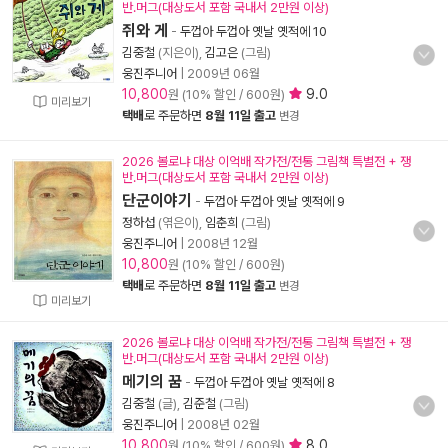
반.머그(대상도서 포함 국내서 2만원 이상)
쥐와 게
-
두껍아 두껍아 옛날 옛적에 10
김중철
(지은이),
김고은
(그림)
웅진주니어
|
2009년 06월
10,800
9.0
원 (10% 할인 / 600원)
미리보기
택배
로 주문하면
8월 11일 출고
변경
2026 볼로냐 대상 이억배 작가전/전통 그림책 특별전 + 쟁
반.머그(대상도서 포함 국내서 2만원 이상)
단군이야기
-
두껍아 두껍아 옛날 옛적에 9
정하섭
(엮은이),
임춘희
(그림)
웅진주니어
|
2008년 12월
10,800
원 (10% 할인 / 600원)
택배
로 주문하면
8월 11일 출고
변경
미리보기
2026 볼로냐 대상 이억배 작가전/전통 그림책 특별전 + 쟁
반.머그(대상도서 포함 국내서 2만원 이상)
메기의 꿈
-
두껍아 두껍아 옛날 옛적에 8
김중철
(글),
김준철
(그림)
웅진주니어
|
2008년 02월
10,800
8.0
원 (10% 할인 / 600원)