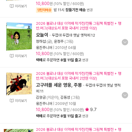
10,800
원 (10% 할인 / 600원)
미리보기
밤 11시
잠들기전 배송
양탄자배송
변경
2026 볼로냐 대상 이억배 작가전/전통 그림책 특별전 + 쟁
반.머그(대상도서 포함 국내서 2만원 이상)
오늘이
-
두껍아 두껍아 옛날 옛적에 12
정하섭
(글),
윤정주
(그림)
웅진주니어
|
2010년 04월
10,800
원 (10% 할인 / 600원)
미리보기
택배
로 주문하면
8월 11일 출고
변경
2026 볼로냐 대상 이억배 작가전/전통 그림책 특별전 + 쟁
반.머그(대상도서 포함 국내서 2만원 이상)
고구려를 세운 영웅, 주몽
-
두껍아 두껍아 옛날 옛적
에 11
김향금
(지은이),
김동성
(그림)
미리보기
웅진주니어
|
2009년 10월
10,800
9.7
원 (10% 할인 / 600원)
택배
로 주문하면
8월 11일 출고
변경
2026 볼로냐 대상 이억배 작가전/전통 그림책 특별전 + 쟁