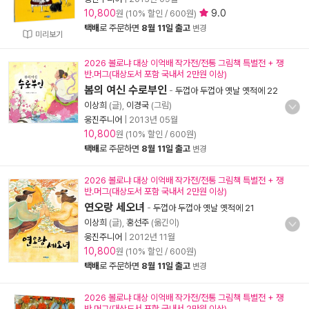
10,800
9.0
원 (10% 할인 / 600원)
택배
로 주문하면
8월 11일 출고
변경
미리보기
2026 볼로냐 대상 이억배 작가전/전통 그림책 특별전 + 쟁
반.머그(대상도서 포함 국내서 2만원 이상)
봄의 여신 수로부인
-
두껍아 두껍아 옛날 옛적에 22
이상희
(글),
이경국
(그림)
웅진주니어
|
2013년 05월
10,800
원 (10% 할인 / 600원)
택배
로 주문하면
8월 11일 출고
변경
2026 볼로냐 대상 이억배 작가전/전통 그림책 특별전 + 쟁
반.머그(대상도서 포함 국내서 2만원 이상)
연오랑 세오녀
-
두껍아 두껍아 옛날 옛적에 21
이상희
(글),
홍선주
(옮긴이)
웅진주니어
|
2012년 11월
10,800
원 (10% 할인 / 600원)
택배
로 주문하면
8월 11일 출고
변경
2026 볼로냐 대상 이억배 작가전/전통 그림책 특별전 + 쟁
반.머그(대상도서 포함 국내서 2만원 이상)