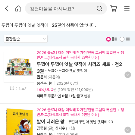
두껍아 두껍아 옛날 옛적에 :
25
권의 상품이 있습니다.
표지 보기
표지 안보기
2026 볼로냐 대상 이억배 작가전/전통 그림책 특별전 + 쟁
반.머그(대상도서 포함 국내서 2만원 이상)
두껍아 두껍아 옛날 옛적에 시리즈 세트 - 전2
3권
-
두껍아 두껍아 옛날 옛적에
권문희
(지은이)
웅진주니어
|
2020년 07월
미리보기
198,000
원 (10% 할인 / 11,000원)
택배
로 주문하면
8월 11일 출고
변경
2026 볼로냐 대상 이억배 작가전/전통 그림책 특별전 + 쟁
반.머그(대상도서 포함 국내서 2만원 이상)
발이 더러운 왕
-
두껍아 두껍아 옛날 옛적에 23
김중철
(글),
신지수
(그림)
웅진주니어
|
2013년 09월