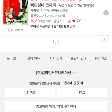
뻐드렁니 코끼리
-
두껍아 두껍아 옛날 옛적에 6
김중철
(지은이),
윤미숙
(그림)
웅진주니어
|
2007년 08월
10,800
7.0
원 (10% 할인 / 600원)
택배
로 주문하면
8월 11일 출고
변경
미리보기
1 / 2
로그인
전체 메뉴
회사 소개
출판사 안내
PC 버전
(주)알라딘커뮤니케이션
1544-2514
일반문의 (발신자 부담)
1:1 문의
FAQ
중고매장 위치, 영업시간 안내