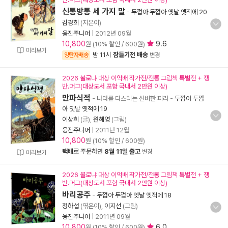
신통방통 세 가지 말
-
두껍아 두껍아 옛날 옛적에 20
김경희
(지은이)
웅진주니어
|
2012년 09월
10,800
9.6
원 (10% 할인 / 600원)
미리보기
밤 11시
잠들기전 배송
양탄자배송
변경
2026 볼로냐 대상 이억배 작가전/전통 그림책 특별전 + 쟁
반.머그(대상도서 포함 국내서 2만원 이상)
만파식적
- 나라를 다스리는 신비한 피리
-
두껍아 두껍
아 옛날 옛적에 19
이상희
(글),
원혜영
(그림)
웅진주니어
|
2011년 12월
10,800
원 (10% 할인 / 600원)
택배
로 주문하면
8월 11일 출고
변경
미리보기
2026 볼로냐 대상 이억배 작가전/전통 그림책 특별전 + 쟁
반.머그(대상도서 포함 국내서 2만원 이상)
바리공주
-
두껍아 두껍아 옛날 옛적에 18
정하섭
(엮은이),
이지선
(그림)
웅진주니어
|
2011년 09월
10,800
6.0
원 (10% 할인 / 600원)