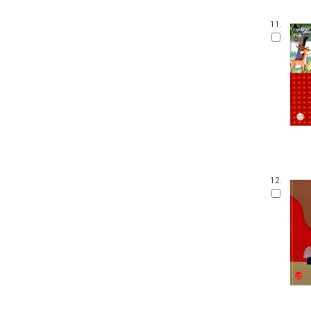
손가락 인형책
아이 사파리
11.
영어를 꿀꺽 삼킨 전래동화
가나 원리 학습 시리즈
Obooks 오감명화
팝업으로 만나는 세계 명작 동화
붙였다 뗐다 헝겊 스티커북
아이즐북스 말문트기 시리즈
START TO READ!
GrowEng Talk
Sesame Street : Elmo's World 12
고사리손 성장 그림책
12.
모 윌렘스의 인지발달 그림책
DK 들추고 펼치는 플랩북
한글 영어 인지 그림책
그림책이 참 좋아
작은 곰자리
내 친구는 그림책
풀빛 그림 아이
기적의 한글 학습