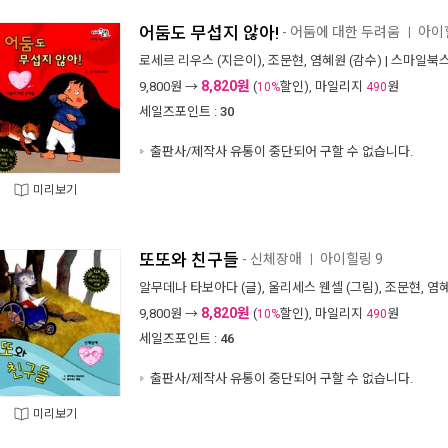
어둠도 무섭지 않아!
- 어둠에 대한 두려움
아이
ㅣ
로세르 리우스
(지은이),
조문현
,
염혜원
(감수) |
스마일북
8,820원
9,800
원 →
(
할인), 마일리지
원
10%
490
세일즈포인트 :
30
출판사/제작사 유통이 중단되어 구할 수 없습니다.
미리보기
또또와 친구들
- 신체장애
아이힐링 9
ㅣ
알무데나 타보아다
(글),
울리세스 웬셀
(그림),
조문현
,
염
8,820원
9,800
원 →
(
할인), 마일리지
원
10%
490
세일즈포인트 :
46
출판사/제작사 유통이 중단되어 구할 수 없습니다.
미리보기