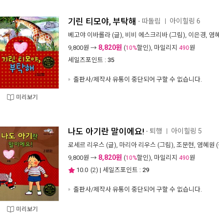
기린 티모야, 부탁해
- 따돌림
아이힐링 6
ㅣ
베고야 이바롤라
(글),
비비 에스크리바
(그림),
이은경
,
염
8,820원
9,800
원 →
(
할인), 마일리지
원
10%
490
세일즈포인트 :
35
출판사/제작사 유통이 중단되어 구할 수 없습니다.
미리보기
나도 아기란 말이에요!
- 퇴행
아이힐링 5
ㅣ
로세르 리우스
(글),
마리아 리우스
(그림),
조문현
,
염혜원
(
8,820원
9,800
원 →
(
할인), 마일리지
원
10%
490
10.0
(
2
) | 세일즈포인트 :
29
출판사/제작사 유통이 중단되어 구할 수 없습니다.
미리보기