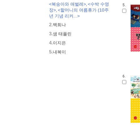
<복숭아와 애벌레>
<수박 수영
,
모두가 친구
5.
장>
<할머니의 여름휴가 (10주
,
벨 이마주
년 기념 리커...>
네버랜드 우리 걸작 그림책
2.
백희나
비룡소 아기 그림책
3.
세밀화로 그린 보리 아기그림책
샘 태플린
붙여도 붙여도 스티커왕
4.
이지은
지원이와 병관이
5.
내복이
국시꼬랭이 동네
보아요 아기 그림책
우리 그림책
6.
시공주니어 우리옛이야기
비룡소 세계의 옛이야기
옛날옛적에
과학은 내친구
황금도깨비상 수상작 (그림책)
로렌의 지식 그림책
우리 문화 그림책
우리문화그림책 온고지신
말문 틔기 그림책