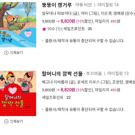
뚱뚱이 캥거루
- 아동 비만
아이힐링 14
ㅣ
알무데나 타보아다
(글),
아비
(그림),
이은경
,
염혜원
(감수)
8,820원
9,800
원 →
(
할인), 마일리지
원
10%
490
10.0
(
1
) | 세일즈포인트 :
25
출판사/제작사 유통이 중단되어 구할 수 없습니다.
크게보기
할머니의 깜짝 선물
- 부끄러움
아이힐링 13
ㅣ
베고냐 이바롤라
(글),
로세르 리우스
(그림),
조문현
,
염혜
8,820원
9,800
원 →
(
할인), 마일리지
원
10%
490
세일즈포인트 :
22
출판사/제작사 유통이 중단되어 구할 수 없습니다.
크게보기