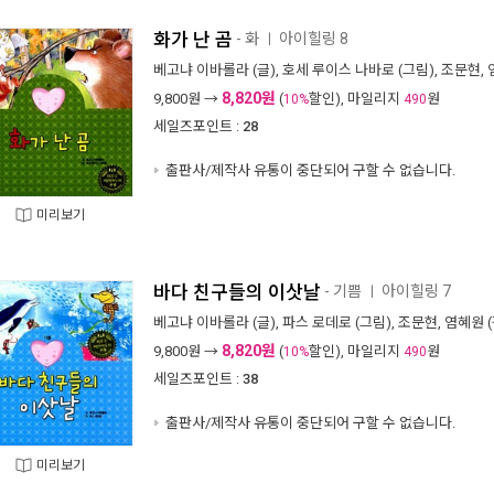
화가 난 곰
- 화
아이힐링 8
ㅣ
베고냐 이바롤라
(글),
호세 루이스 나바로
(그림),
조문현
,
8,820원
9,800
원 →
(
할인), 마일리지
원
10%
490
세일즈포인트 :
28
출판사/제작사 유통이 중단되어 구할 수 없습니다.
미리보기
바다 친구들의 이삿날
- 기쁨
아이힐링 7
ㅣ
베고냐 이바롤라
(글),
파스 로데로
(그림),
조문현
,
염혜원
(
8,820원
9,800
원 →
(
할인), 마일리지
원
10%
490
세일즈포인트 :
38
출판사/제작사 유통이 중단되어 구할 수 없습니다.
미리보기