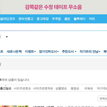
알라딘굿즈
온라인중고
중고매장
우주점
음반
블루레이
커피
서
스트
새로나온책
이벤트
정가인하도서
추천도서
작가와의 만남
북
링
6
개의 상품이 있습니다.
출간일순
시리즈번호순
시리즈번호역순
상품명순
평점순
리뷰순
저가격
전체