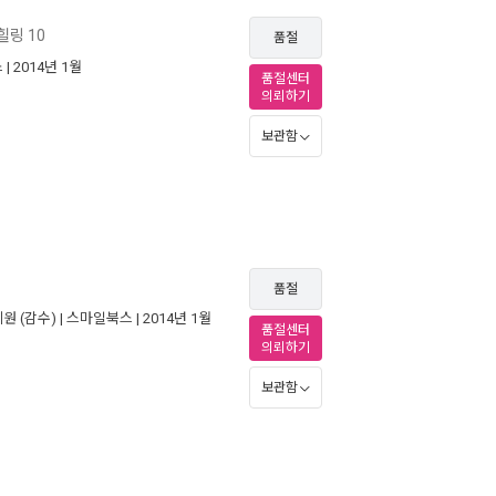
힐링 10
품절
스
| 2014년 1월
품절센터
의뢰하기
보관함
품절
혜원
(감수) |
스마일북스
| 2014년 1월
품절센터
의뢰하기
보관함