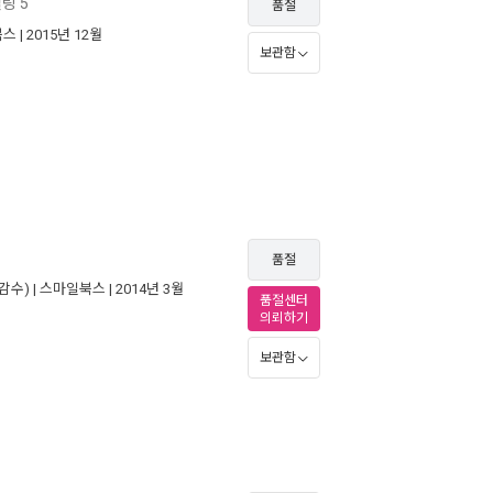
링 5
품절
북스
| 2015년 12월
보관함
품절
감수) |
스마일북스
| 2014년 3월
품절센터
의뢰하기
보관함