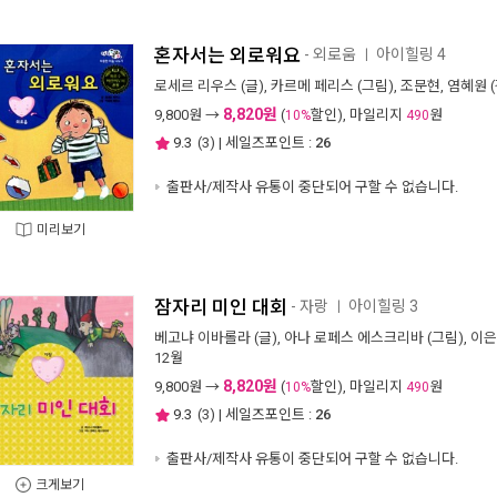
혼자서는 외로워요
- 외로움
아이힐링 4
ㅣ
로세르 리우스
(글),
카르메 페리스
(그림),
조문현
,
염혜원
(
8,820원
9,800
원 →
(
할인), 마일리지
원
10%
490
9.3
(
3
) | 세일즈포인트 :
26
출판사/제작사 유통이 중단되어 구할 수 없습니다.
미리보기
잠자리 미인 대회
- 자랑
아이힐링 3
ㅣ
베고냐 이바롤라
(글),
아나 로페스 에스크리바
(그림),
이은
12월
8,820원
9,800
원 →
(
할인), 마일리지
원
10%
490
9.3
(
3
) | 세일즈포인트 :
26
출판사/제작사 유통이 중단되어 구할 수 없습니다.
크게보기