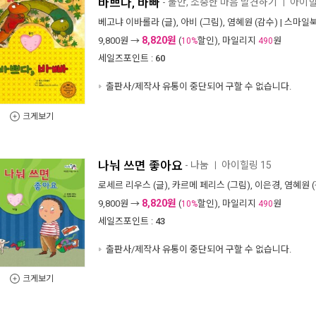
바쁘다, 바빠
- 불안, 소중한 마음 발견하기
아이힐
ㅣ
베고냐 이바롤라
(글),
아비
(그림),
염혜원
(감수) |
스마일
8,820원
9,800
원 →
(
할인), 마일리지
원
10%
490
세일즈포인트 :
60
출판사/제작사 유통이 중단되어 구할 수 없습니다.
크게보기
나눠 쓰면 좋아요
- 나눔
아이힐링 15
ㅣ
로세르 리우스
(글),
카르메 페리스
(그림),
이은경
,
염혜원
(
8,820원
9,800
원 →
(
할인), 마일리지
원
10%
490
세일즈포인트 :
43
출판사/제작사 유통이 중단되어 구할 수 없습니다.
크게보기