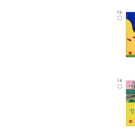
웅진 우리그림책
100층짜리 집
13.
꼬까신 아기 그림책
킨더랜드 픽처북스
진짜 진짜 재밌는 그림책
생각놀이 느낌놀이
기탄 '떼기' 시리즈 한글떼기
파랑새 그림책
아티비티 (Art + Activity)
길벗어린이 과학그림책
키다리 그림책
14.
찰리와 롤라
뜨인돌 그림책
우리시 그림책
보림창작그림책공모전 수상작
받침 없는 동화 시리즈
고 녀석 맛있겠다 시리즈
기적의 파닉스
과학 그림동화