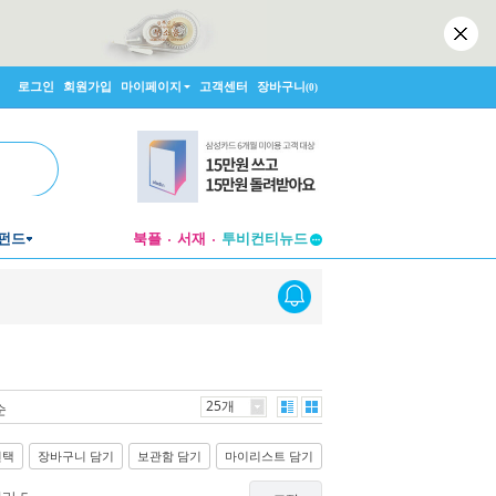
로그인
회원가입
마이페이지
고객센터
장바구니
(0)
펀드
북플
서재
투비컨티뉴드
창작플랫폼
투비컨티뉴드
25개
순
선택
장바구니 담기
보관함 담기
마이리스트 담기