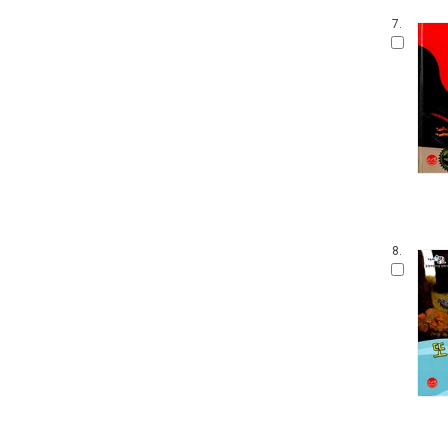
내인생의책 그림책
7.
생각 씽씽 상상 톡톡톡
찔레꽃 울타리
보들북
수학 그림동화
아이즐 동요 CD북
자연과 만나요
그림책 보물창고
좌뇌개발 우뇌개발
이야기하며 접기
두껍아 두껍아 옛날 옛적에
8.
꼬맹이 마음
어린이 성교육 시리즈
무민 그림동화
아기 시 그림책
인성교육 보물창고
The Collection
신나는 팝업북
세밀화로 그린 어린이 자연 관찰
우리 유물 나들이