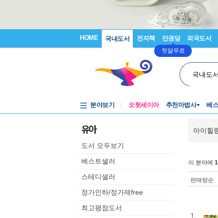
HOME
전자책
만권당
외국도서
국내도서
첫달무료
국내도
분야보기
오뒷세이아
추천마법사
베
유아
아이힐
도서 모두보기
베스트셀러
이 분야에
1
스테디셀러
판매량순
정가인하/정가제free
최고평점도서
1.