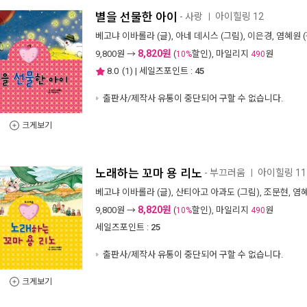
별을 선물한 아이
- 사랑
아이힐링 12
ㅣ
베고냐 이바롤라
(글),
아네 데시스
(그림),
이은경
,
염혜원
(
8,820원
9,800
원 →
(
할인), 마일리지
원
10%
490
8.0
(
1
) | 세일즈포인트 :
45
출판사/제작사 유통이 중단되어 구할 수 없습니다.
크게보기
노래하는 꼬마 용 리노
- 부끄러움
아이힐링 11
ㅣ
베고냐 이바롤라
(글),
산티아고 아과도
(그림),
조문현
,
염
8,820원
9,800
원 →
(
할인), 마일리지
원
10%
490
세일즈포인트 :
25
출판사/제작사 유통이 중단되어 구할 수 없습니다.
크게보기