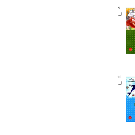
안 알려진 호랑이 이야기
9.
잘잘잘 옛이야기 마당
온세상 그림책
따뜻한 그림백과
토마스와 친구들
디즈니 골든북
네버랜드 감정그림책
한림 아기사랑 0.1.2
방방곡곡 구석구석 옛이야기
삶을 가꾸는 사람들 꾼.장이
아기그림책 보물창고
10.
딕 브루너 그림책
지능업 한글.수 스티커북
윤구병의 올챙이 그림책
블루래빗 첫 두뇌 계발 그림책
튼튼아이 건강그림책
리처드 스캐리 보물창고
네버랜드 첫 명화 그림책
코끼리와 꿀꿀이