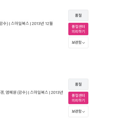
품절
감수) |
스마일북스
| 2013년 12월
품절센터
의뢰하기
보관함
품절
경
,
염혜원
(감수) |
스마일북스
| 2013년
품절센터
의뢰하기
보관함