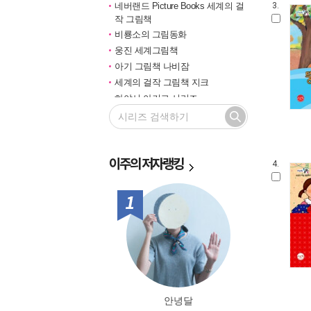
네버랜드 Picture Books 세계의 걸
3.
작 그림책
비룡소의 그림동화
웅진 세계그림책
아기 그림책 나비잠
세계의 걸작 그림책 지크
하야시 아키코 시리즈
길벗 기적의 학습법
마루벌의 좋은 그림책
한솔 마음씨앗 그림책
이주의
저자랭킹
민들레 그림책
4.
국민서관 그림동화
비룡소 창작그림책
1위
전통문화 그림책 솔거나라
베틀북 그림책
그림책은 내 친구
미래그림책
비룡소 전래동화
도토리 계절 그림책
안녕달
옛이야기 그림책 까치호랑이