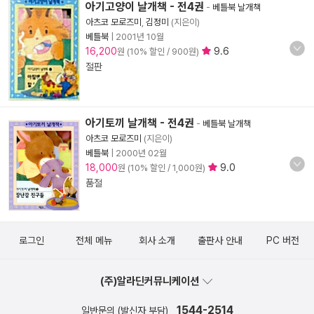
아기고양이 날개책 - 전4권
-
베틀북 날개책
아츠코 모로즈미
,
김정미
(지은이)
베틀북
|
2001년 10월
16,200
9.6
원 (10% 할인 / 900원)
절판
아기토끼 날개책 - 전4권
-
베틀북 날개책
아츠코 모로즈미
(지은이)
베틀북
|
2000년 02월
18,000
9.0
원 (10% 할인 / 1,000원)
품절
로그인
전체 메뉴
회사 소개
출판사 안내
PC 버전
(주)알라딘커뮤니케이션
1544-2514
일반문의 (발신자 부담)