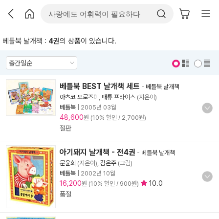
베틀북 날개책 :
4
권의 상품이 있습니다.
표지 보기
표지 안보기
베틀북 BEST 날개책 세트
-
베틀북 날개책
아츠코 모로즈미
,
매튜 프라이스
(지은이)
베틀북
|
2005년 03월
48,600
원 (10% 할인 / 2,700원)
절판
아기돼지 날개책 - 전4권
-
베틀북 날개책
문윤희
(지은이),
김은주
(그림)
베틀북
|
2002년 10월
16,200
10.0
원 (10% 할인 / 900원)
품절