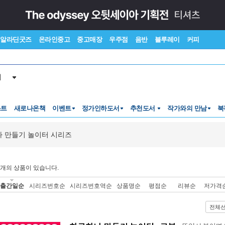
알라딘굿즈
온라인중고
중고매장
우주점
음반
블루레이
커피
서
스트
새로나온책
이벤트
정가인하도서
추천도서
작가와의 만남
북
 만들기 놀이터 시리즈
개의 상품이 있습니다.
출간일순
시리즈번호순
시리즈번호역순
상품명순
평점순
리뷰순
저가격
전체