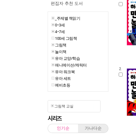
편집자 추천 도서
_주제별 책읽기
0~3세
4~7세
100세 그림책
그림책
놀이책
유아 교양/학습
애니메이션/캐릭터
2.
유아 워크북
유아 세트
예비초등
그림책 교실
시리즈
인기순
가나다순