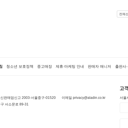
전체
침
청소년 보호정책
중고매장
제휴·마케팅 안내
판매자 매니저
출판사·
고객
신판매업신고 2003-서울중구-01520
이메일 privacy@aladin.co.kr
서울시
구 서소문로 89-31