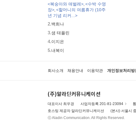
<복숭아와 애벌레>
<수박 수영
,
모두가 친구
장>
<할머니의 여름휴가 (10주
,
벨 이마주
년 기념 리커...>
네버랜드 우리 걸작 그림책
2.
백희나
비룡소 아기 그림책
3.
세밀화로 그린 보리 아기그림책
샘 태플린
붙여도 붙여도 스티커왕
4.
이지은
지원이와 병관이
5.
내복이
국시꼬랭이 동네
보아요 아기 그림책
우리 그림책
회사소개
채용안내
이용약관
개인정보처리방
시공주니어 우리옛이야기
비룡소 세계의 옛이야기
옛날옛적에
(주)알라딘커뮤니케이션
과학은 내친구
로렌의 지식 그림책
대표이사 최우경
사업자등록 201-81-23094
통
황금도깨비상 수상작 (그림책)
호스팅 제공자 알라딘커뮤니케이션
(본사) 서울시 중
우리 문화 그림책
ⓒ Aladin Communication. All Rights Reserved.
우리문화그림책 온고지신
내인생의책 그림책