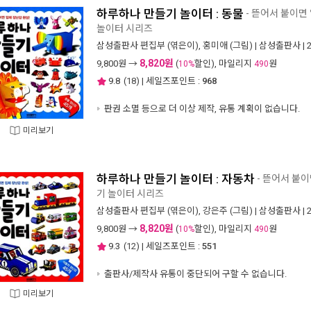
하루하나 만들기 놀이터 : 동물
- 뜯어서 붙이면
놀이터 시리즈
삼성출판사 편집부
(엮은이),
홍미애
(그림) |
삼성출판사
| 
8,820원
9,800
원 →
(
할인), 마일리지
원
10%
490
9.8
(
18
) | 세일즈포인트 :
968
판권 소멸 등으로 더 이상 제작, 유통 계획이 없습니다.
미리보기
하루하나 만들기 놀이터 : 자동차
- 뜯어서 붙이
기 놀이터 시리즈
삼성출판사 편집부
(엮은이),
강은주
(그림) |
삼성출판사
| 
8,820원
9,800
원 →
(
할인), 마일리지
원
10%
490
9.3
(
12
) | 세일즈포인트 :
551
출판사/제작사 유통이 중단되어 구할 수 없습니다.
미리보기