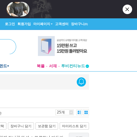
로그인
회원가입
마이페이지
고객센터
장바구니
(0)
펀드
북플
서재
투비컨티뉴드
창작플랫폼
투비컨티뉴드
25개
순
선택
장바구니 담기
보관함 담기
마이리스트 담기