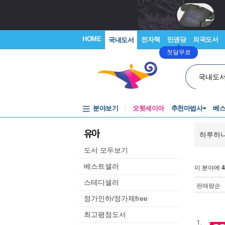
HOME
전자책
만권당
외국도서
국내도서
첫달무료
국내도
분야보기
오뒷세이아
추천마법사
베
유아
하루하나
도서 모두보기
베스트셀러
이 분야에
4
스테디셀러
판매량순
정가인하/정가제free
최고평점도서
1.