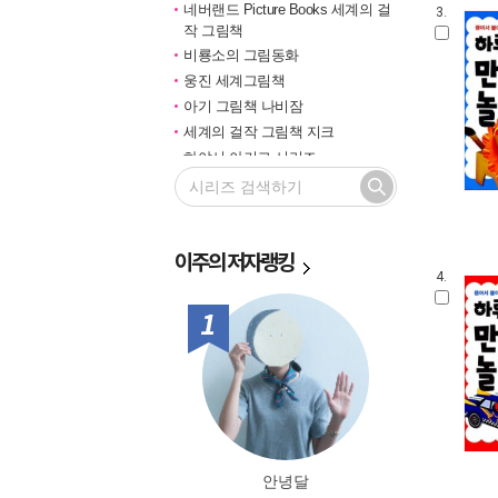
네버랜드 Picture Books 세계의 걸
3.
작 그림책
비룡소의 그림동화
웅진 세계그림책
아기 그림책 나비잠
세계의 걸작 그림책 지크
하야시 아키코 시리즈
길벗 기적의 학습법
마루벌의 좋은 그림책
한솔 마음씨앗 그림책
이주의
저자랭킹
민들레 그림책
4.
국민서관 그림동화
비룡소 창작그림책
1위
전통문화 그림책 솔거나라
베틀북 그림책
그림책은 내 친구
미래그림책
비룡소 전래동화
도토리 계절 그림책
안녕달
옛이야기 그림책 까치호랑이