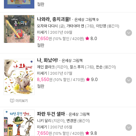
절판
나와라, 충치괴물!
-
온세상 그림책 9
오자와 다다시
(글),
가타야마 켄
(그림),
이민영
(옮긴이)
미세기
|
2007년 09월
7,650
8.0
원 (10% 할인 / 420원)
절판
나, 화났어!
-
온세상 그림책
제인 클라크
(지은이),
찰스 푸지
(그림),
든손
(옮긴이)
미세기
|
2007년 07월
8,550
9.0
원 (10% 할인 / 470원)
절판
미리보기
파란 두건 샐마
-
온세상 그림책
니키 달리
(지은이),
변경원
(옮긴이)
미세기
|
2007년 05월
7,650
9.8
원 (10% 할인 / 420원)