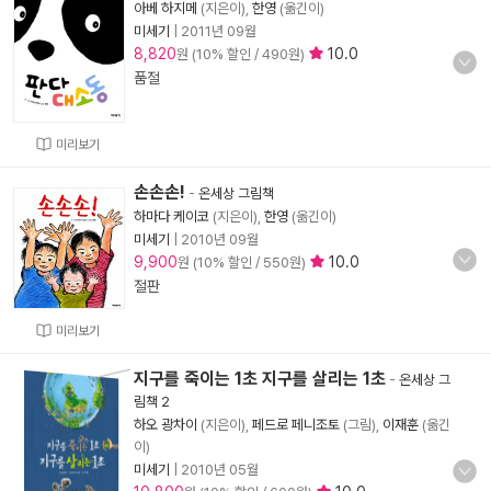
아베 하지메
(지은이),
한영
(옮긴이)
미세기
|
2011년 09월
8,820
10.0
원 (10% 할인 / 490원)
품절
미리보기
손손손!
-
온세상 그림책
하마다 케이코
(지은이),
한영
(옮긴이)
미세기
|
2010년 09월
9,900
10.0
원 (10% 할인 / 550원)
절판
미리보기
지구를 죽이는 1초 지구를 살리는 1초
-
온세상 그
림책 2
하오 광차이
(지은이),
페드로 페니조토
(그림),
이재훈
(옮긴
이)
미세기
|
2010년 05월