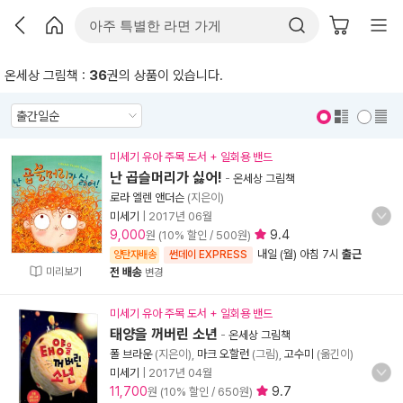
온세상 그림책 :
36
권의 상품이 있습니다.
표지 보기
표지 안보기
미세기 유아 주목 도서 + 일회용 밴드
난 곱슬머리가 싫어!
-
온세상 그림책
로라 엘렌 앤더슨
(지은이)
미세기
|
2017년 06월
9,000
9.4
원 (10% 할인 / 500원)
내일 (월) 아침 7시
출근
양탄자배송
썬데이 EXPRESS
미리보기
전 배송
변경
미세기 유아 주목 도서 + 일회용 밴드
태양을 꺼버린 소년
-
온세상 그림책
폴 브라운
(지은이),
마크 오할런
(그림),
고수미
(옮긴이)
미세기
|
2017년 04월
11,700
9.7
원 (10% 할인 / 650원)