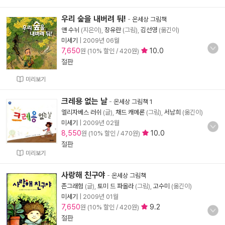
우리 숲을 내버려 둬!
-
온세상 그림책
얜 수뉘
(지은이),
장유란
(그림),
김선영
(옮긴이)
미세기
|
2009년 06월
7,650
10.0
원 (10% 할인 / 420원)
절판
미리보기
크레용 없는 날
-
온세상 그림책 1
엘리자베스 러쉬
(글),
채드 캐메론
(그림),
서남희
(옮긴이)
미세기
|
2009년 02월
8,550
10.0
원 (10% 할인 / 470원)
절판
미리보기
사랑해 친구야
-
온세상 그림책
존그래험
(글),
토미 드 파올라
(그림),
고수미
(옮긴이)
미세기
|
2009년 01월
7,650
9.2
원 (10% 할인 / 420원)
절판