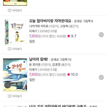
미리보기
오늘 할아버지랑 자야한대요
-
온세상 그림책 6
나카가와 치히로
(지은이),
고향옥
(옮긴이)
미세기
|
2008년 05월
7,650
9.7
원 (10% 할인 / 420원)
절판
미리보기
날아라 함께!
-
온세상 그림책 10
돈 프리먼
(지은이),
김경연
(옮긴이)
미세기
|
2008년 03월
7,650
10.0
원 (10% 할인 / 420원)
절판
미리보기
남극 기지 과학자들의 바다표범 구출기
-
온세상