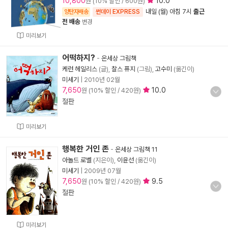
10,800
10.0
원 (10% 할인 / 600원)
내일 (월) 아침 7시
출근
양탄자배송
썬데이 EXPRESS
전 배송
변경
미리보기
어떡하지?
-
온세상 그림책
케런 헤일리스
(글),
찰스 퓨지
(그림),
고수미
(옮긴이)
미세기
|
2010년 02월
7,650
10.0
원 (10% 할인 / 420원)
절판
미리보기
행복한 거인 존
-
온세상 그림책 11
아놀드 로벨
(지은이),
이윤선
(옮긴이)
미세기
|
2009년 07월
7,650
9.5
원 (10% 할인 / 420원)
절판
미리보기