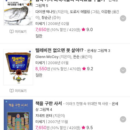
그림책 5
다이앤 맥나잇
(지은이),
도로시 에멀링
(그림),
이강환
(옮긴
이),
장순근
(감수)
미세기
|
2008년 02월
7,650
9.0
원 (10% 할인 / 420원)
미리보기
절판
텔레비전 없으면 못 살아!?
-
온세상 그림책 3
Glenn McCoy
(지은이),
든손
(옮긴이)
미세기
|
2008년 01월
8,550
9.2
원 (10% 할인 / 470원)
절판
미리보기
책을 구한 사서
- 이라크 전쟁 속 위대한 책 사랑
-
온세
상 그림책 4
지네트 윈터
(지은이)
미세기
|
2007년 11월
7,650
9.5
원 (10% 할인 / 420원)