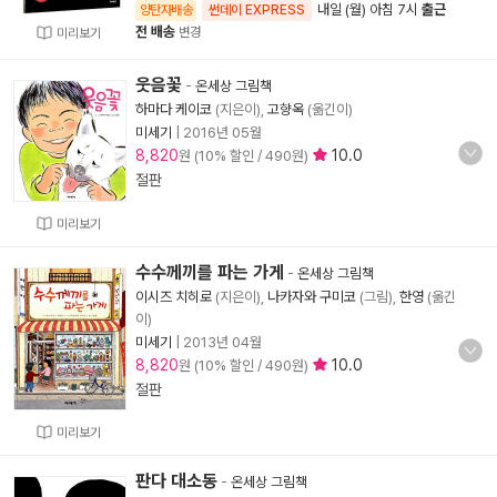
내일 (월) 아침 7시
출근
양탄자배송
썬데이 EXPRESS
전 배송
변경
미리보기
웃음꽃
-
온세상 그림책
하마다 케이코
(지은이),
고향옥
(옮긴이)
미세기
|
2016년 05월
8,820
10.0
원 (10% 할인 / 490원)
절판
미리보기
수수께끼를 파는 가게
-
온세상 그림책
이시즈 치히로
(지은이),
나카자와 구미코
(그림),
한영
(옮긴
이)
미세기
|
2013년 04월
8,820
10.0
원 (10% 할인 / 490원)
절판
미리보기
판다 대소동
-
온세상 그림책