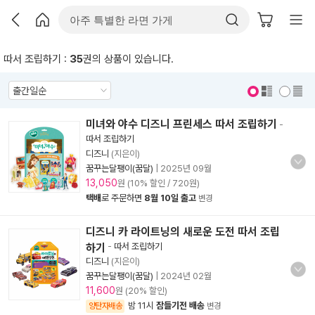
따서 조립하기 :
35
권의 상품이 있습니다.
표지 보기
표지 안보기
미녀와 야수 디즈니 프린세스 따서 조립하기
-
따서 조립하기
디즈니
(지은이)
꿈꾸는달팽이(꿈달)
|
2025년 09월
13,050
원 (10% 할인 / 720원)
택배
로 주문하면
8월 10일 출고
변경
디즈니 카 라이트닝의 새로운 도전 따서 조립
하기
-
따서 조립하기
디즈니
(지은이)
꿈꾸는달팽이(꿈달)
|
2024년 02월
11,600
원 (20% 할인)
밤 11시
잠들기전 배송
양탄자배송
변경