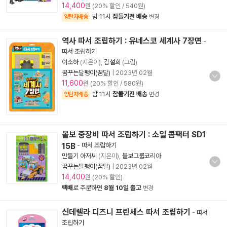
14,400
원 (20% 할인 / 540원)
밤 11시
잠들기전 배송
양탄자배송
변경
역사 따서 조립하기 : 유네스코 세계사 7장면
-
따서 조립하기
이소하
(지은이),
김설희
(그림)
꿈꾸는달팽이(꿈달)
|
2023년 02월
11,600
원 (20% 할인 / 580원)
밤 11시
잠들기전 배송
양탄자배송
변경
볼보 중장비 따서 조립하기 : 소일 콤팩터 SD1
15B
-
따서 조립하기
만들기 아저씨
(지은이),
볼보그룹코리아
꿈꾸는달팽이(꿈달)
|
2023년 02월
14,400
원 (20% 할인)
택배
로 주문하면
8월 10일 출고
변경
신데렐라 디즈니 프린세스 따서 조립하기
-
따서
조립하기