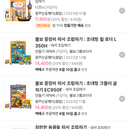
립하기
디즈니
(지은이)
꿈꾸는달팽이(꿈달)
|
2023년 01월
11,600
원 (20% 할인 / 430원)
밤 11시
잠들기전 배송
양탄자배송
변경
볼보 중장비 따서 조립하기 : 초대형 휠 로더 L
350H
-
따서 조립하기
만들기 아저씨
(지은이),
볼보그룹코리아
꿈꾸는달팽이(꿈달)
|
2022년 12월
14,400
원 (20% 할인 / 540원)
택배
로 주문하면
8월 10일 출고
변경
볼보 중장비 따서 조립하기 : 초대형 크롤러 굴
착기 EC950F
-
따서 조립하기
만들기 아저씨
(지은이),
볼보그룹코리아
꿈꾸는달팽이(꿈달)
|
2022년 11월
14,400
원 (20% 할인 / 540원)
택배
로 주문하면
8월 10일 출고
변경
희한한 동물들 따서 조립하기
-
따서 조립하기