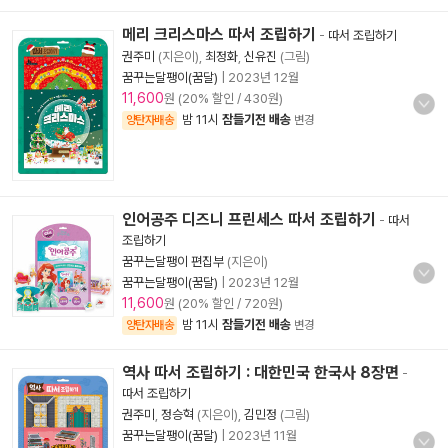
메리 크리스마스 따서 조립하기
-
따서 조립하기
권주미
(지은이),
최정화
,
신유진
(그림)
꿈꾸는달팽이(꿈달)
|
2023년 12월
11,600
원 (20% 할인 / 430원)
밤 11시
잠들기전 배송
양탄자배송
변경
인어공주 디즈니 프린세스 따서 조립하기
-
따서
조립하기
꿈꾸는달팽이 편집부
(지은이)
꿈꾸는달팽이(꿈달)
|
2023년 12월
11,600
원 (20% 할인 / 720원)
밤 11시
잠들기전 배송
양탄자배송
변경
역사 따서 조립하기 : 대한민국 한국사 8장면
-
따서 조립하기
권주미
,
정승혁
(지은이),
김민정
(그림)
꿈꾸는달팽이(꿈달)
|
2023년 11월