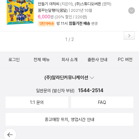
만들기 아저씨
(지은이),
(주)스튜디오버튼
(원작)
꿈꾸는달팽이(꿈달)
|
2021년 10월
6,000
원 (20% 할인 / 220원)
밤 11시
잠들기전 배송
양탄자배송
변경
1 / 2
로그인
전체 메뉴
회사 소개
출판사 안내
PC 버전
(주)알라딘커뮤니케이션
1544-2514
일반문의 (발신자 부담)
1:1 문의
FAQ
중고매장 위치, 영업시간 안내
뒤로가
기