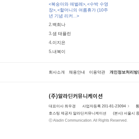
<복숭아와 애벌레>
<수박 수영
,
모두가 친구
장>
<할머니의 여름휴가 (10주
,
벨 이마주
년 기념 리커...>
네버랜드 우리 걸작 그림책
2.
백희나
비룡소 아기 그림책
3.
세밀화로 그린 보리 아기그림책
샘 태플린
붙여도 붙여도 스티커왕
4.
이지은
지원이와 병관이
5.
내복이
국시꼬랭이 동네
보아요 아기 그림책
우리 그림책
회사소개
채용안내
이용약관
개인정보처리방
시공주니어 우리옛이야기
비룡소 세계의 옛이야기
옛날옛적에
(주)알라딘커뮤니케이션
과학은 내친구
로렌의 지식 그림책
대표이사 최우경
사업자등록 201-81-23094
통
황금도깨비상 수상작 (그림책)
호스팅 제공자 알라딘커뮤니케이션
(본사) 서울시 중
우리 문화 그림책
ⓒ Aladin Communication. All Rights Reserved.
우리문화그림책 온고지신
내인생의책 그림책