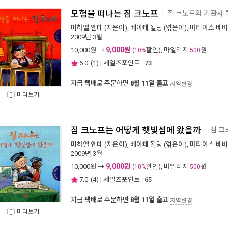
모험을 떠나는 짐 크노프
짐 크노프와 기관사
ㅣ
미하엘 엔데
(지은이),
베아테 될링
(엮은이),
마티아스 베버
2009년 3월
9,000원
10,000
원 →
(
할인), 마일리지
원
10%
500
6.0
(
1
) | 세일즈포인트 :
73
지금
택배
로 주문하면
8월 11일 출고
지역변경
미리보기
짐 크노프는 어떻게 햇빛섬에 왔을까
짐 크
ㅣ
미하엘 엔데
(지은이),
베아테 될링
(엮은이),
마티아스 베버
2009년 3월
9,000원
10,000
원 →
(
할인), 마일리지
원
10%
500
7.0
(
4
) | 세일즈포인트 :
65
지금
택배
로 주문하면
8월 11일 출고
지역변경
미리보기