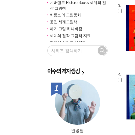
네버랜드 Picture Books 세계의 걸
3.
작 그림책
비룡소의 그림동화
웅진 세계그림책
아기 그림책 나비잠
세계의 걸작 그림책 지크
하야시 아키코 시리즈
길벗 기적의 학습법
마루벌의 좋은 그림책
한솔 마음씨앗 그림책
이주의
저자랭킹
민들레 그림책
4.
국민서관 그림동화
비룡소 창작그림책
1위
전통문화 그림책 솔거나라
베틀북 그림책
그림책은 내 친구
미래그림책
비룡소 전래동화
도토리 계절 그림책
안녕달
옛이야기 그림책 까치호랑이