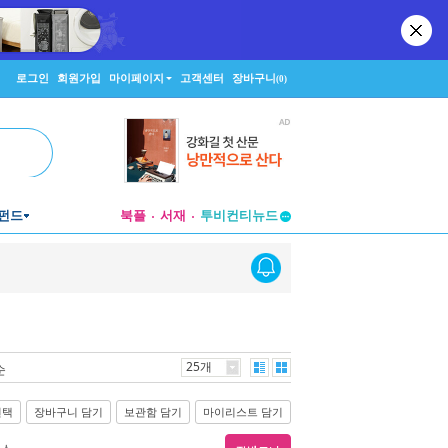
로그인
회원가입
마이페이지
고객센터
장바구니
(0)
펀드
북플
서재
투비컨티뉴드
창작플랫폼
투비컨티뉴드
25개
순
선택
장바구니 담기
보관함 담기
마이리스트 담기