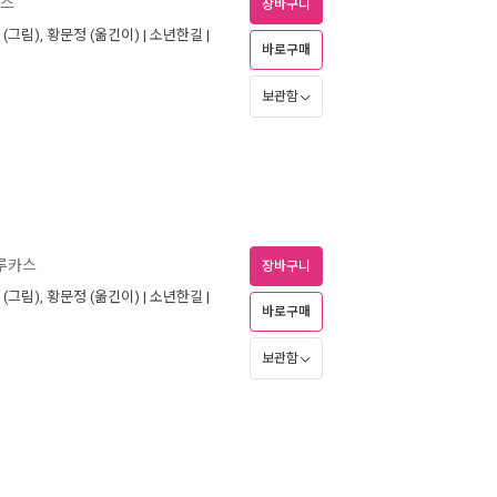
카스
장바구니
(그림),
황문정
(옮긴이) |
소년한길
|
바로구매
보관함
 루카스
장바구니
(그림),
황문정
(옮긴이) |
소년한길
|
바로구매
보관함