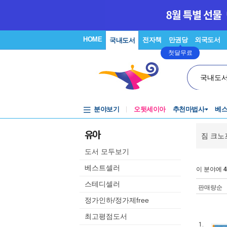
HOME
전자책
만권당
외국도서
국내도서
첫달무료
국내도
분야보기
오뒷세이아
추천마법사
베
유아
짐 크노
도서 모두보기
베스트셀러
이 분야에
4
스테디셀러
판매량순
정가인하/정가제free
최고평점도서
1.