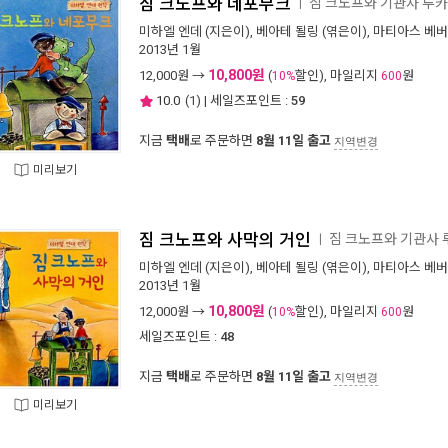
짐 크노프와 네포무크
짐 크노프와 기관사 루
ㅣ
미하엘 엔데
(지은이),
베아테 될링
(엮은이),
마티아스 베버
2013년 1월
10,800원
12,000
원 →
(
할인), 마일리지
원
10%
600
10.0
(
1
) | 세일즈포인트 :
59
지금
택배
로 주문하면
8월 11일 출고
지역변경
미리보기
짐 크노프와 사막의 거인
짐 크노프와 기관사
ㅣ
미하엘 엔데
(지은이),
베아테 될링
(엮은이),
마티아스 베버
2013년 1월
10,800원
12,000
원 →
(
할인), 마일리지
원
10%
600
세일즈포인트 :
48
지금
택배
로 주문하면
8월 11일 출고
지역변경
미리보기