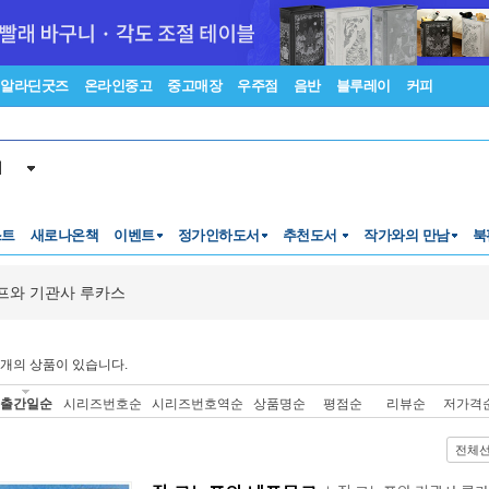
알라딘굿즈
온라인중고
중고매장
우주점
음반
블루레이
커피
서
스트
새로나온책
이벤트
정가인하도서
추천도서
작가와의 만남
북
프와 기관사 루카스
개의 상품이 있습니다.
출간일순
시리즈번호순
시리즈번호역순
상품명순
평점순
리뷰순
저가격
전체