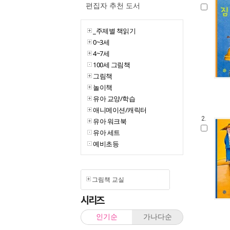
편집자 추천 도서
_주제별 책읽기
0~3세
4~7세
100세 그림책
그림책
놀이책
유아 교양/학습
애니메이션/캐릭터
2.
유아 워크북
유아 세트
예비초등
그림책 교실
시리즈
인기순
가나다순