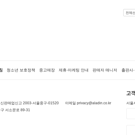
전체
침
청소년 보호정책
중고매장
제휴·마케팅 안내
판매자 매니저
출판사·
고객
신판매업신고 2003-서울중구-01520
이메일 privacy@aladin.co.kr
서울시
구 서소문로 89-31