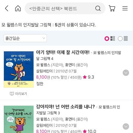
모 윌렘스의 인지발달 그림책 :
5
권의 상품이 있습니다.
표지 보기
표지 안보기
아기 양아! 이제 잘 시간이야!
-
모 윌렘스의 인지발
달 그림책 4
모 윌렘스
(지은이),
홍연미
(옮긴이)
살림어린이
|
2010년 07월
8,100
9.3
원 (10% 할인 / 450원)
절판
미리보기
강아지야! 넌 어떤 소리를 내니?
-
모 윌렘스의 인
지발달 그림책 3
모 윌렘스
(지은이),
홍연미
(옮긴이)
살림어린이
|
2010년 07월
8,100
10.0
원 (10% 할인 / 450원)