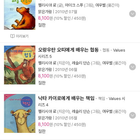
펠리시아 로
(글),
마이크 스푸
(그림),
여우별
(옮긴이)
맑은가람
|
2010년 07월
8,100
원 (10% 할인 / 450원)
절판
미리보기
오랑우탄 오띠에게 배우는 협동
- 협동
-
Values
시리즈 5
펠리시아 로
(지은이),
레슬리 단슨
(그림),
여우별
(옮긴이)
맑은가람
|
2010년 06월
8,100
원 (10% 할인 / 450원)
절판
낙타 카이로에게 배우는 책임
- 책임
-
Values 시
리즈 4
펠리시아 로
(지은이),
레슬리 단슨
(그림),
여우별
(옮긴이)
맑은가람
|
2010년 05월
8,100
원 (10% 할인 / 450원)
절판