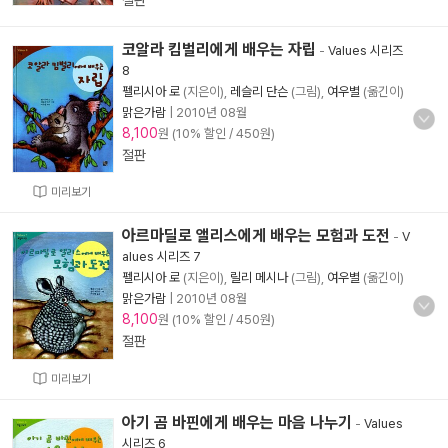
절판
코알라 킴벌리에게 배우는 자립
-
Values 시리즈
8
펠리시아 로
(지은이),
레슬리 단슨
(그림),
여우별
(옮긴이)
맑은가람
|
2010년 08월
8,100
원 (10% 할인 / 450원)
절판
미리보기
아르마딜로 앨리스에게 배우는 모험과 도전
-
V
alues 시리즈 7
펠리시아 로
(지은이),
릴리 메시나
(그림),
여우별
(옮긴이)
맑은가람
|
2010년 08월
8,100
원 (10% 할인 / 450원)
절판
미리보기
아기 곰 바핀에게 배우는 마음 나누기
-
Values
시리즈 6