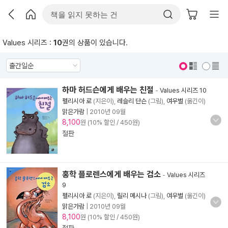
Values 시리즈 :
10
권의 상품이 있습니다.
표지 보기
표지 안보기
하마 허드슨에게 배우는 친절
-
Values 시리즈 10
펠리시아 로
(지은이),
레슬리 단슨
(그림),
여우별
(옮긴이)
맑은가람
|
2010년 09월
8,100
원 (10% 할인 / 450원)
절판
홍학 플로렌스에게 배우는 검소
-
Values 시리즈
9
펠리시아 로
(지은이),
릴리 메시나
(그림),
여우별
(옮긴이)
맑은가람
|
2010년 09월
8,100
원 (10% 할인 / 450원)