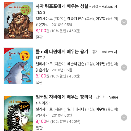
사자 림포포에게 배우는 성실
- 성실
-
Values 시
리즈 3
펠리시아 로
(지은이),
레슬리 단슨
(그림),
여우별
(옮긴이)
맑은가람
|
2010년 05월
8,100
원 (10% 할인 / 450원)
절판
돌고래 다윈에게 배우는 용기
- 용기
-
Values 시
리즈 2
펠리시아 로
(지은이),
레슬리 단슨
(그림),
여우별
(옮긴이)
맑은가람
|
2010년 05월
8,100
원 (10% 할인 / 450원)
절판
얼룩말 자바에게 배우는 창의력
- 창의력
-
Value
s 시리즈 1
펠리시아 로
(지은이),
릴리 메시나
(그림),
여우별
(옮긴이)
맑은가람
|
2010년 03월
8,100
원 (10% 할인 / 450원)
절판