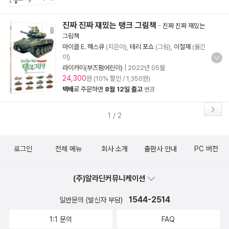
진짜 진짜 재밌는 탱크 그림책
-
진짜 진짜 재밌는
그림책
마이클 E. 해스큐
(지은이),
테리 포쇼
(그림),
이철재
(옮긴
이)
라이카미(부즈펌어린이)
|
2022년 05월
24,300
원 (10% 할인 / 1,350원)
택배
로 주문하면
8월 12일 출고
변경
1 / 2
로그인
전체 메뉴
회사 소개
출판사 안내
PC 버전
(주)알라딘커뮤니케이션
1544-2514
일반문의 (발신자 부담)
1:1 문의
FAQ