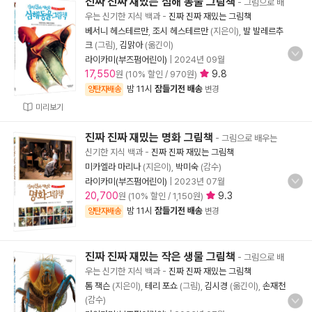
진짜 진짜 재밌는 심해 동물 그림책
- 그림으로 배
우는 신기한 지식 백과
-
진짜 진짜 재밌는 그림책
베서니 헤스테르만
,
조시 헤스테르만
(지은이),
발 발레르추
크
(그림),
김맑아
(옮긴이)
라이카미(부즈펌어린이)
|
2024년 09월
17,550
9.8
원 (10% 할인 / 970원)
밤 11시
잠들기전 배송
양탄자배송
변경
미리보기
진짜 진짜 재밌는 명화 그림책
- 그림으로 배우는
신기한 지식 백과
-
진짜 진짜 재밌는 그림책
미카엘라 마리나
(지은이),
박미숙
(감수)
라이카미(부즈펌어린이)
|
2023년 07월
20,700
9.3
원 (10% 할인 / 1,150원)
밤 11시
잠들기전 배송
양탄자배송
변경
진짜 진짜 재밌는 작은 생물 그림책
- 그림으로 배
우는 신기한 지식 백과
-
진짜 진짜 재밌는 그림책
톰 잭슨
(지은이),
테리 포쇼
(그림),
김시경
(옮긴이),
손재천
(감수)