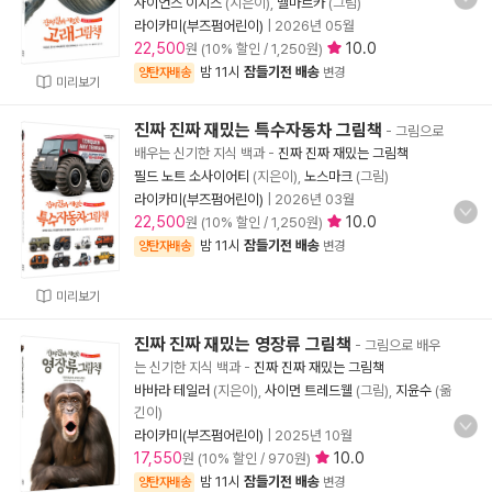
사이언스 이지스
(지은이),
벨마르카
(그림)
라이카미(부즈펌어린이)
|
2026년 05월
22,500
10.0
원 (10% 할인 / 1,250원)
밤 11시
잠들기전 배송
양탄자배송
변경
미리보기
진짜 진짜 재밌는 특수자동차 그림책
- 그림으로
배우는 신기한 지식 백과
-
진짜 진짜 재밌는 그림책
필드 노트 소사이어티
(지은이),
노스마크
(그림)
라이카미(부즈펌어린이)
|
2026년 03월
22,500
10.0
원 (10% 할인 / 1,250원)
밤 11시
잠들기전 배송
양탄자배송
변경
미리보기
진짜 진짜 재밌는 영장류 그림책
- 그림으로 배우
는 신기한 지식 백과
-
진짜 진짜 재밌는 그림책
바바라 테일러
(지은이),
사이먼 트레드웰
(그림),
지윤수
(옮
긴이)
라이카미(부즈펌어린이)
|
2025년 10월
17,550
10.0
원 (10% 할인 / 970원)
밤 11시
잠들기전 배송
양탄자배송
변경