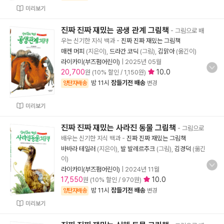
미리보기
진짜 진짜 재밌는 공생 관계 그림책
- 그림으로 배
우는 신기한 지식 백과
-
진짜 진짜 재밌는 그림책
매켄 머피
(지은이),
드라간 코딕
(그림),
김맑아
(옮긴이)
라이카미(부즈펌어린이)
|
2025년 05월
20,700
10.0
원 (10% 할인 / 1,150원)
밤 11시
잠들기전 배송
양탄자배송
변경
미리보기
진짜 진짜 재밌는 사라진 동물 그림책
- 그림으로
배우는 신기한 지식 백과
-
진짜 진짜 재밌는 그림책
바바라 테일러
(지은이),
발 발레르추크
(그림),
김경덕
(옮긴
이)
라이카미(부즈펌어린이)
|
2024년 11월
17,550
10.0
원 (10% 할인 / 970원)
밤 11시
잠들기전 배송
양탄자배송
변경
미리보기