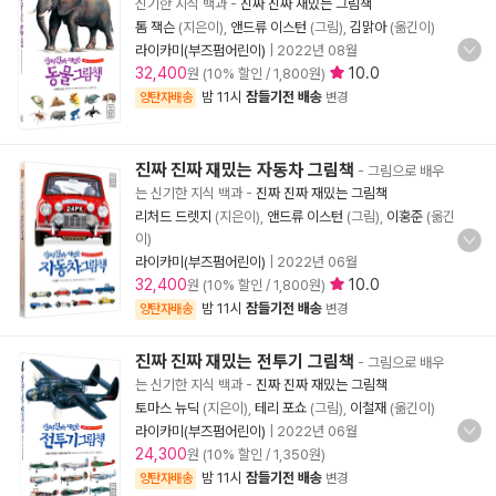
신기한 지식 백과
-
진짜 진짜 재밌는 그림책
톰 잭슨
(지은이),
앤드류 이스턴
(그림),
김맑아
(옮긴이)
라이카미(부즈펌어린이)
|
2022년 08월
32,400
10.0
원 (10% 할인 / 1,800원)
밤 11시
잠들기전 배송
양탄자배송
변경
진짜 진짜 재밌는 자동차 그림책
- 그림으로 배우
는 신기한 지식 백과
-
진짜 진짜 재밌는 그림책
리처드 드렛지
(지은이),
앤드류 이스턴
(그림),
이홍준
(옮긴
이)
라이카미(부즈펌어린이)
|
2022년 06월
32,400
10.0
원 (10% 할인 / 1,800원)
밤 11시
잠들기전 배송
양탄자배송
변경
진짜 진짜 재밌는 전투기 그림책
- 그림으로 배우
는 신기한 지식 백과
-
진짜 진짜 재밌는 그림책
토마스 뉴딕
(지은이),
테리 포쇼
(그림),
이철재
(옮긴이)
라이카미(부즈펌어린이)
|
2022년 06월
24,300
원 (10% 할인 / 1,350원)
밤 11시
잠들기전 배송
양탄자배송
변경