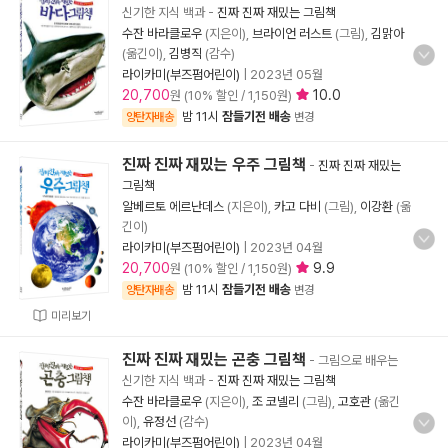
신기한 지식 백과
-
진짜 진짜 재밌는 그림책
수잔 바라클로우
(지은이),
브라이언 러스트
(그림),
김맑아
(옮긴이),
김병직
(감수)
라이카미(부즈펌어린이)
|
2023년 05월
20,700
10.0
원 (10% 할인 / 1,150원)
밤 11시
잠들기전 배송
양탄자배송
변경
진짜 진짜 재밌는 우주 그림책
-
진짜 진짜 재밌는
그림책
알베르토 에르난데스
(지은이),
카고 다비
(그림),
이강환
(옮
긴이)
라이카미(부즈펌어린이)
|
2023년 04월
20,700
9.9
원 (10% 할인 / 1,150원)
밤 11시
잠들기전 배송
양탄자배송
변경
미리보기
진짜 진짜 재밌는 곤충 그림책
- 그림으로 배우는
신기한 지식 백과
-
진짜 진짜 재밌는 그림책
수잔 바라클로우
(지은이),
조 코넬리
(그림),
고호관
(옮긴
이),
유정선
(감수)
라이카미(부즈펌어린이)
|
2023년 04월