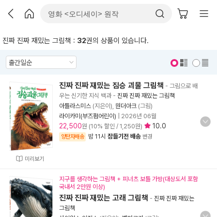
진짜 진짜 재밌는 그림책 :
32
권의 상품이 있습니다.
표지 보기
표지 안보기
진짜 진짜 재밌는 짐승 괴물 그림책
- 그림으로 배
우는 신기한 지식 백과
-
진짜 진짜 재밌는 그림책
아틀라스미스
(지은이),
원더아크
(그림)
라이카미(부즈펌어린이)
|
2026년 06월
22,500
10.0
원 (10% 할인 / 1,250원)
밤 11시
잠들기전 배송
양탄자배송
변경
미리보기
지구를 생각하는 그림책 + 피너츠 보틀 가방(대상도서 포함
국내서 2만원 이상)
진짜 진짜 재밌는 고래 그림책
-
진짜 진짜 재밌는
그림책