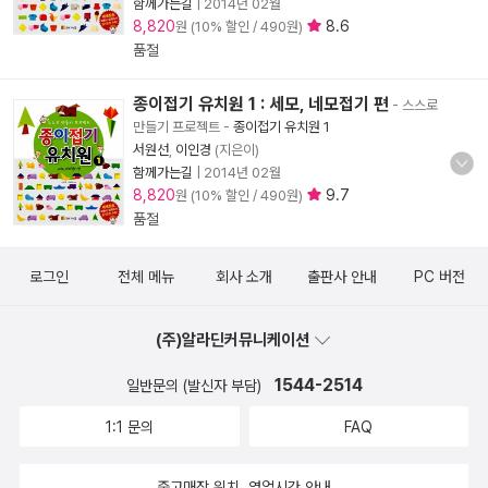
함께가는길
|
2014년 02월
8,820
8.6
원 (10% 할인 / 490원)
품절
종이접기 유치원 1 : 세모, 네모접기 편
- 스스로
만들기 프로젝트
-
종이접기 유치원 1
서원선
,
이인경
(지은이)
함께가는길
|
2014년 02월
8,820
9.7
원 (10% 할인 / 490원)
품절
로그인
전체 메뉴
회사 소개
출판사 안내
PC 버전
(주)알라딘커뮤니케이션
1544-2514
일반문의 (발신자 부담)
1:1 문의
FAQ
중고매장 위치, 영업시간 안내