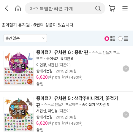
종이접기 유치원 :
6
권의 상품이 있습니다.
표지 보기
표지 안보기
종이접기 유치원 6 : 종합 편
- 스스로 만들기 프로
젝트
-
종이접기 유치원 6
이인경
,
서원선
(지은이)
함께가는길
|
2015년 08월
8,820
원 (10% 할인 / 490원)
품절
종이접기 유치원 5 : 삼각주머니접기, 꽃접기
편
- 스스로 만들기 프로젝트
-
종이접기 유치원 5
서원선
,
이인경
(지은이)
함께가는길
|
2015년 08월
8,820
원 (10% 할인 / 490원)
품절