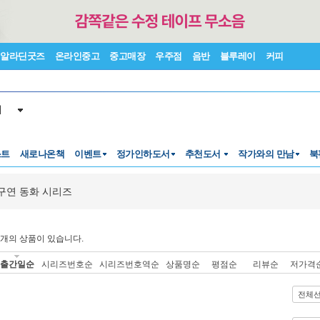
알라딘굿즈
온라인중고
중고매장
우주점
음반
블루레이
커피
서
스트
새로나온책
이벤트
정가인하도서
추천도서
작가와의 만남
북
구연 동화 시리즈
개의 상품이 있습니다.
출간일순
시리즈번호순
시리즈번호역순
상품명순
평점순
리뷰순
저가격
전체