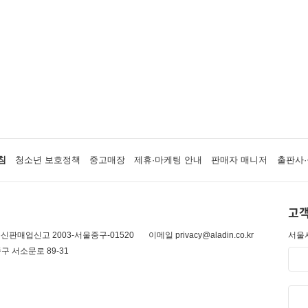
침
청소년 보호정책
중고매장
제휴·마케팅 안내
판매자 매니저
출판사·
고객
신판매업신고 2003-서울중구-01520
이메일 privacy@aladin.co.kr
서울시
구 서소문로 89-31