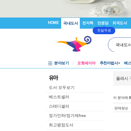
HOME
전자책
만권당
외국도서
국내도서
첫달무료
국내도
분야보기
오뒷세이아
추천마법사
베
유아
플래시 
도서 모두보기
베스트셀러
이 분야에
0
스테디셀러
판매량순
정가인하/정가제free
최고평점도서