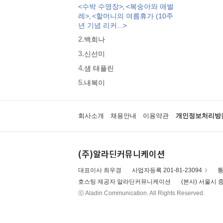
<수박 수영장>
<복숭아와 애벌
,
모두가 친구
레>
<할머니의 여름휴가 (10주
,
벨 이마주
년 기념 리커...>
네버랜드 우리 걸작 그림책
2.
백희나
비룡소 아기 그림책
3.
세밀화로 그린 보리 아기그림책
신선미
붙여도 붙여도 스티커왕
4.
샘 태플린
지원이와 병관이
5.
내복이
국시꼬랭이 동네
보아요 아기 그림책
우리 그림책
회사소개
채용안내
이용약관
개인정보처리방
시공주니어 우리옛이야기
비룡소 세계의 옛이야기
옛날옛적에
(주)알라딘커뮤니케이션
과학은 내친구
로렌의 지식 그림책
대표이사 최우경
사업자등록 201-81-23094
통
황금도깨비상 수상작 (그림책)
호스팅 제공자 알라딘커뮤니케이션
(본사) 서울시 중
우리 문화 그림책
ⓒ Aladin Communication. All Rights Reserved.
우리문화그림책 온고지신
내인생의책 그림책