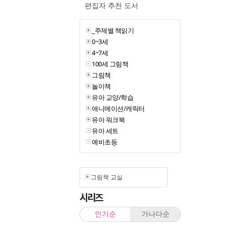
편집자 추천 도서
_주제별 책읽기
0~3세
4~7세
100세 그림책
그림책
놀이책
유아 교양/학습
애니메이션/캐릭터
유아 워크북
유아 세트
예비초등
그림책 교실
시리즈
인기순
가나다순