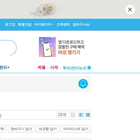
로그인
회원가입
마이페이지
고객센터
장바구니
(0)
펀드
북플
서재
투비컨티뉴드
창작플랫폼
투비컨티뉴드
25개
순
선택
장바구니 담기
보관함 담기
마이리스트 담기