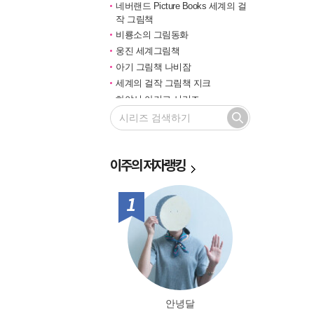
네버랜드 Picture Books 세계의 걸
작 그림책
비룡소의 그림동화
웅진 세계그림책
아기 그림책 나비잠
세계의 걸작 그림책 지크
하야시 아키코 시리즈
길벗 기적의 학습법
마루벌의 좋은 그림책
한솔 마음씨앗 그림책
이주의
저자랭킹
민들레 그림책
국민서관 그림동화
비룡소 창작그림책
1위
전통문화 그림책 솔거나라
베틀북 그림책
그림책은 내 친구
미래그림책
비룡소 전래동화
도토리 계절 그림책
안녕달
옛이야기 그림책 까치호랑이