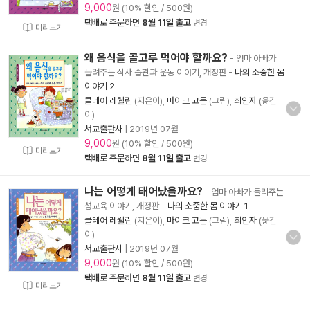
9,000
원 (10% 할인 / 500원)
택배
로 주문하면
8월 11일 출고
변경
미리보기
왜 음식을 골고루 먹어야 할까요?
- 엄마 아빠가
들려주는 식사 습관과 운동 이야기, 개정판
-
나의 소중한 몸
이야기 2
클레어 레웰린
(지은이),
마이크 고든
(그림),
최인자
(옮긴
이)
서교출판사
|
2019년 07월
9,000
원 (10% 할인 / 500원)
미리보기
택배
로 주문하면
8월 11일 출고
변경
나는 어떻게 태어났을까요?
- 엄마 아빠가 들려주는
성교육 이야기, 개정판
-
나의 소중한 몸 이야기 1
클레어 레웰린
(지은이),
마이크 고든
(그림),
최인자
(옮긴
이)
서교출판사
|
2019년 07월
9,000
원 (10% 할인 / 500원)
택배
로 주문하면
8월 11일 출고
변경
미리보기