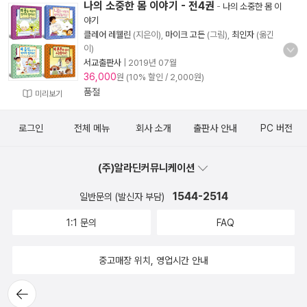
나의 소중한 몸 이야기 - 전4권
-
나의 소중한 몸 이
야기
클레어 레웰린
(지은이),
마이크 고든
(그림),
최인자
(옮긴
이)
서교출판사
|
2019년 07월
36,000
원 (10% 할인 / 2,000원)
품절
미리보기
로그인
전체 메뉴
회사 소개
출판사 안내
PC 버전
(주)알라딘커뮤니케이션
1544-2514
일반문의 (발신자 부담)
1:1 문의
FAQ
중고매장 위치, 영업시간 안내
뒤로가
기