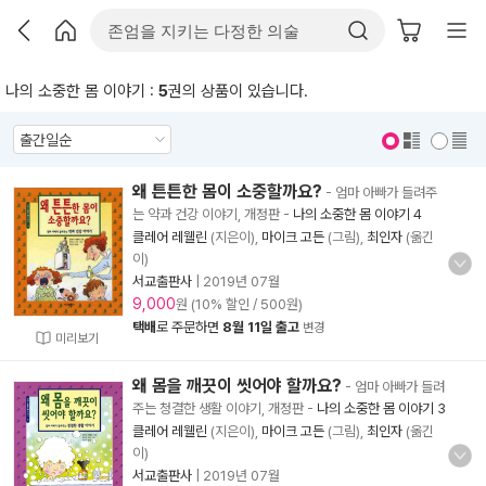
나의 소중한 몸 이야기 :
5
권의 상품이 있습니다.
표지 보기
표지 안보기
왜 튼튼한 몸이 소중할까요?
- 엄마 아빠가 들려주
는 약과 건강 이야기, 개정판
-
나의 소중한 몸 이야기 4
클레어 레웰린
(지은이),
마이크 고든
(그림),
최인자
(옮긴
이)
서교출판사
|
2019년 07월
9,000
원 (10% 할인 / 500원)
택배
로 주문하면
8월 11일 출고
변경
미리보기
왜 몸을 깨끗이 씻어야 할까요?
- 엄마 아빠가 들려
주는 청결한 생활 이야기, 개정판
-
나의 소중한 몸 이야기 3
클레어 레웰린
(지은이),
마이크 고든
(그림),
최인자
(옮긴
이)
서교출판사
|
2019년 07월