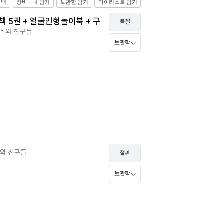
선택
장바구니 담기
보관함 담기
마이리스트 담기
책 5권 + 얼굴인형놀이북 + 구
품절
스와 친구들
보관함
와 친구들
절판
보관함