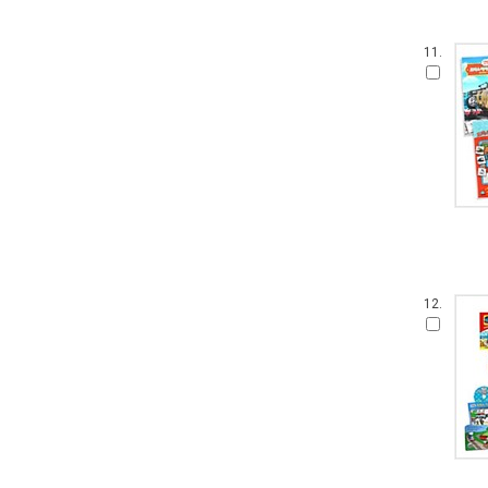
손가락 인형책
가나 원리 학습 시리즈
11.
아이 사파리
영어를 꿀꺽 삼킨 전래동화
Obooks 오감명화
팝업으로 만나는 세계 명작 동화
붙였다 뗐다 헝겊 스티커북
아이즐북스 말문트기 시리즈
START TO READ!
GrowEng Talk
Sesame Street : Elmo's World 12
고사리손 성장 그림책
12.
모 윌렘스의 인지발달 그림책
DK 들추고 펼치는 플랩북
한글 영어 인지 그림책
그림책이 참 좋아
작은 곰자리
내 친구는 그림책
풀빛 그림 아이
기적의 한글 학습