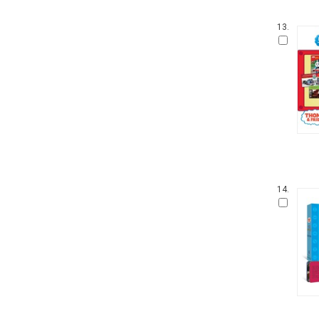
웅진 우리그림책
13.
100층짜리 집
꼬까신 아기 그림책
킨더랜드 픽처북스
진짜 진짜 재밌는 그림책
생각놀이 느낌놀이
기탄 '떼기' 시리즈 한글떼기
파랑새 그림책
아티비티 (Art + Activity)
길벗어린이 과학그림책
키다리 그림책
14.
뜨인돌 그림책
찰리와 롤라
우리시 그림책
보림창작그림책공모전 수상작
고 녀석 맛있겠다 시리즈
기적의 파닉스
받침 없는 동화 시리즈
과학 그림동화