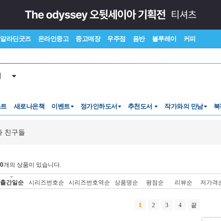
알라딘굿즈
온라인중고
중고매장
우주점
음반
블루레이
커피
서
스트
새로나온책
이벤트
정가인하도서
추천도서
작가와의 만남
북
 친구들
0
개의 상품이 있습니다.
출간일순
시리즈번호순
시리즈번호역순
상품명순
평점순
리뷰순
저가격
1
2
3
4
끝