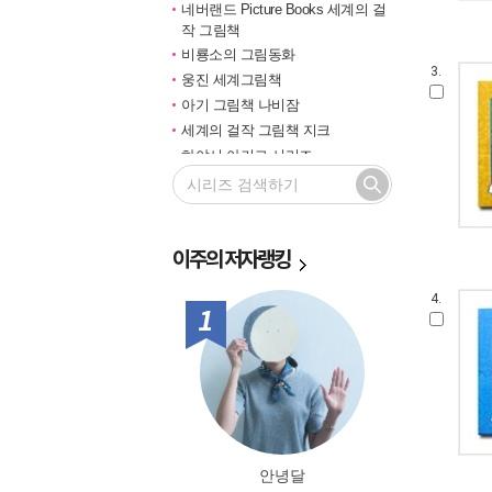
네버랜드 Picture Books 세계의 걸
작 그림책
비룡소의 그림동화
3.
웅진 세계그림책
아기 그림책 나비잠
세계의 걸작 그림책 지크
하야시 아키코 시리즈
길벗 기적의 학습법
마루벌의 좋은 그림책
한솔 마음씨앗 그림책
이주의
저자랭킹
민들레 그림책
국민서관 그림동화
4.
비룡소 창작그림책
1위
전통문화 그림책 솔거나라
베틀북 그림책
그림책은 내 친구
미래그림책
비룡소 전래동화
도토리 계절 그림책
안녕달
옛이야기 그림책 까치호랑이