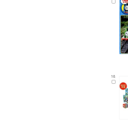
우리 유물 나들이
안 알려진 호랑이 이야기
온세상 그림책
따뜻한 그림백과
토마스와 친구들
디즈니 골든북
네버랜드 감정그림책
한림 아기사랑 0.1.2
방방곡곡 구석구석 옛이야기
삶을 가꾸는 사람들 꾼.장이
아기그림책 보물창고
10.
딕 브루너 그림책
지능업 한글.수 스티커북
윤구병의 올챙이 그림책
블루래빗 첫 두뇌 계발 그림책
튼튼아이 건강그림책
리처드 스캐리 보물창고
네버랜드 첫 명화 그림책
코끼리와 꿀꿀이