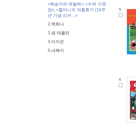
<복숭아와 애벌레>
<수박 수영
,
모두가 친구
장>
<할머니의 여름휴가 (10주
5.
,
벨 이마주
년 기념 리커...>
네버랜드 우리 걸작 그림책
2.
백희나
비룡소 아기 그림책
3.
세밀화로 그린 보리 아기그림책
샘 태플린
붙여도 붙여도 스티커왕
4.
이지은
지원이와 병관이
5.
내복이
국시꼬랭이 동네
보아요 아기 그림책
우리 그림책
시공주니어 우리옛이야기
6.
비룡소 세계의 옛이야기
옛날옛적에
과학은 내친구
로렌의 지식 그림책
황금도깨비상 수상작 (그림책)
우리 문화 그림책
우리문화그림책 온고지신
내인생의책 그림책