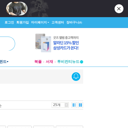
로그인
회원가입
마이페이지
고객센터
장바구니
(0)
펀드
북플
서재
투비컨티뉴드
창작플랫폼
투비컨티뉴드
25개
순