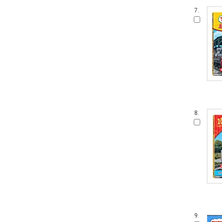
말문 틔기 그림책
7.
생각 씽씽 상상 톡톡톡
찔레꽃 울타리
보들북
수학 그림동화
아이즐 동요 CD북
자연과 만나요
그림책 보물창고
좌뇌개발 우뇌개발
이야기하며 접기
8.
두껍아 두껍아 옛날 옛적에
꼬맹이 마음
어린이 성교육 시리즈
무민 그림동화
아기 시 그림책
인성교육 보물창고
The Collection
신나는 팝업북
세밀화로 그린 어린이 자연 관찰
9.
잘잘잘 옛이야기 마당