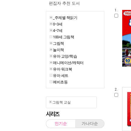
편집자 추천 도서
1.
_주제별 책읽기
0~3세
4~7세
100세 그림책
그림책
놀이책
유아 교양/학습
애니메이션/캐릭터
유아 워크북
유아 세트
예비초등
2.
그림책 교실
시리즈
인기순
가나다순