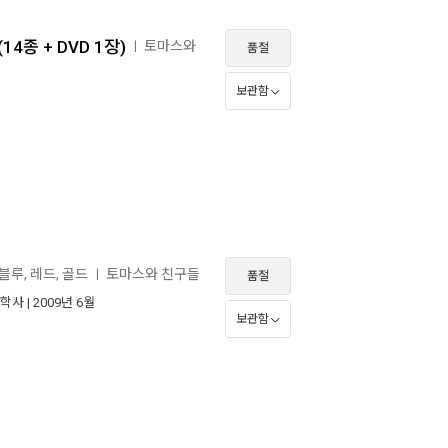
4종 + DVD 1장)
토마스와
ㅣ
품절
보관함
 블루, 레드, 골드
토마스와 친구들
ㅣ
품절
학사
| 2009년 6월
보관함