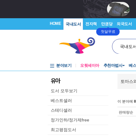
HOME
전자책
만권당
외국도서
국내도서
첫달무료
국내도
분야보기
오뒷세이아
추천마법사
베
유아
토마스와
도서 모두보기
베스트셀러
이 분야에
8
스테디셀러
판매량순
정가인하/정가제free
최고평점도서