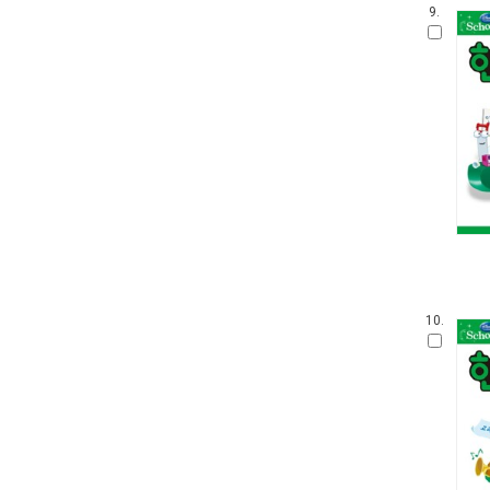
손가락 인형책
9.
아이 사파리
영어를 꿀꺽 삼킨 전래동화
가나 원리 학습 시리즈
Obooks 오감명화
팝업으로 만나는 세계 명작 동화
붙였다 뗐다 헝겊 스티커북
아이즐북스 말문트기 시리즈
START TO READ!
GrowEng Talk
Sesame Street : Elmo's World 12
고사리손 성장 그림책
모 윌렘스의 인지발달 그림책
10.
DK 들추고 펼치는 플랩북
한글 영어 인지 그림책
그림책이 참 좋아
작은 곰자리
내 친구는 그림책
풀빛 그림 아이
기적의 한글 학습