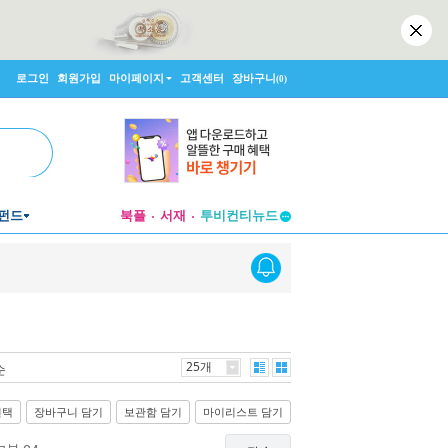
로그인
회원가입
마이페이지
고객센터
장바구니
(0)
펀드
북플
서재
투비컨티뉴드
창작플랫폼
투비컨티뉴드
25개
순
선택
장바구니 담기
보관함 담기
마이리스트 담기