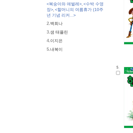
<복숭아와 애벌레>
<수박 수영
,
모두가 친구
장>
<할머니의 여름휴가 (10주
,
벨 이마주
년 기념 리커...>
네버랜드 우리 걸작 그림책
2.
백희나
비룡소 아기 그림책
3.
세밀화로 그린 보리 아기그림책
샘 태플린
붙여도 붙여도 스티커왕
4.
이지은
지원이와 병관이
5.
내복이
국시꼬랭이 동네
보아요 아기 그림책
우리 그림책
5.
시공주니어 우리옛이야기
비룡소 세계의 옛이야기
옛날옛적에
과학은 내친구
황금도깨비상 수상작 (그림책)
로렌의 지식 그림책
우리 문화 그림책
우리문화그림책 온고지신
말문 틔기 그림책