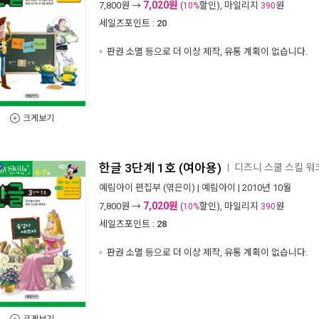
7,020원
7,800
원 →
(
할인), 마일리지
원
10%
390
세일즈포인트 :
20
판권 소멸 등으로 더 이상 제작, 유통 계획이 없습니다.
크게보기
한글 3단계 1호 (여아용)
디즈니 스쿨 스킬 
ㅣ
예림아이 편집부
(엮은이) |
예림아이
| 2010년 10월
7,020원
7,800
원 →
(
할인), 마일리지
원
10%
390
세일즈포인트 :
28
판권 소멸 등으로 더 이상 제작, 유통 계획이 없습니다.