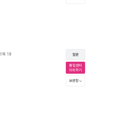
북 18
절판
품절센터
의뢰하기
보관함