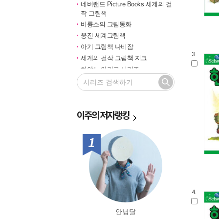
네버랜드 Picture Books 세계의 걸
작 그림책
비룡소의 그림동화
웅진 세계그림책
아기 그림책 나비잠
3.
세계의 걸작 그림책 지크
하야시 아키코 시리즈
길벗 기적의 학습법
마루벌의 좋은 그림책
한솔 마음씨앗 그림책
이주의
저자랭킹
민들레 그림책
국민서관 그림동화
비룡소 창작그림책
1위
전통문화 그림책 솔거나라
베틀북 그림책
그림책은 내 친구
미래그림책
4.
비룡소 전래동화
도토리 계절 그림책
안녕달
옛이야기 그림책 까치호랑이