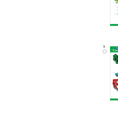
안 알려진 호랑이 이야기
잘잘잘 옛이야기 마당
온세상 그림책
따뜻한 그림백과
토마스와 친구들
디즈니 골든북
네버랜드 감정그림책
한림 아기사랑 0.1.2
8.
방방곡곡 구석구석 옛이야기
삶을 가꾸는 사람들 꾼.장이
아기그림책 보물창고
딕 브루너 그림책
지능업 한글.수 스티커북
윤구병의 올챙이 그림책
블루래빗 첫 두뇌 계발 그림책
튼튼아이 건강그림책
리처드 스캐리 보물창고
네버랜드 첫 명화 그림책
코끼리와 꿀꿀이