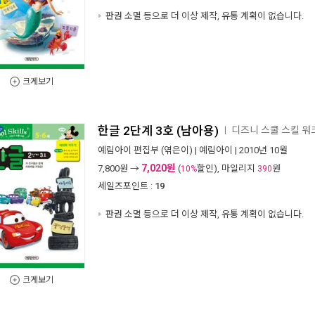
판권 소멸 등으로 더 이상 제작, 유통 계획이 없습니다.
크게보기
한글 2단계 3호 (남아용)
디즈니 스쿨 스킬 워크
ㅣ
예림아이 편집부
(엮은이) |
예림아이
| 2010년 10월
7,020원
7,800
원 →
(
할인), 마일리지
원
10%
390
세일즈포인트 :
19
판권 소멸 등으로 더 이상 제작, 유통 계획이 없습니다.
크게보기