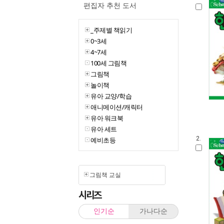
편집자 추천 도서
_주제별 책읽기
0~3세
4~7세
100세 그림책
그림책
놀이책
유아 교양/학습
애니메이션/캐릭터
유아 워크북
유아 세트
2.
예비초등
그림책 교실
시리즈
인기순
가나다순