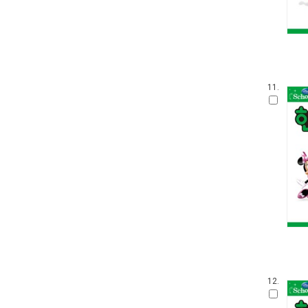
웅진 우리그림책
100층짜리 집
꼬까신 아기 그림책
킨더랜드 픽처북스
진짜 진짜 재밌는 그림책
11.
생각놀이 느낌놀이
기탄 '떼기' 시리즈 한글떼기
파랑새 그림책
아티비티 (Art + Activity)
길벗어린이 과학그림책
키다리 그림책
찰리와 롤라
뜨인돌 그림책
우리시 그림책
보림창작그림책공모전 수상작
받침 없는 동화 시리즈
고 녀석 맛있겠다 시리즈
기적의 파닉스
12.
과학 그림동화