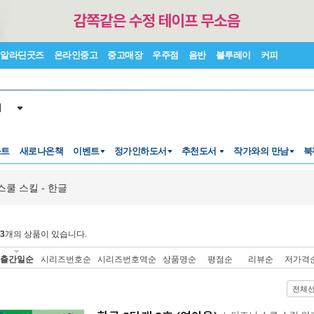
알라딘굿즈
온라인중고
중고매장
우주점
음반
블루레이
커피
서
스트
새로나온책
이벤트
정가인하도서
추천도서
작가와의 만남
북
스쿨 스킬 - 한글
3
개의 상품이 있습니다.
출간일순
시리즈번호순
시리즈번호역순
상품명순
평점순
리뷰순
저가격
전체