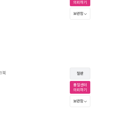
의뢰하기
보관함
워크북
절판
품절센터
의뢰하기
보관함