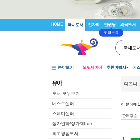
HOME
전자책
만권당
외국도서
국내도서
첫달무료
국내도
분야보기
오뒷세이아
추천마법사
베
유아
디즈니 
도서 모두보기
베스트셀러
이 분야에
1
스테디셀러
판매량순
정가인하/정가제free
최고평점도서
1.