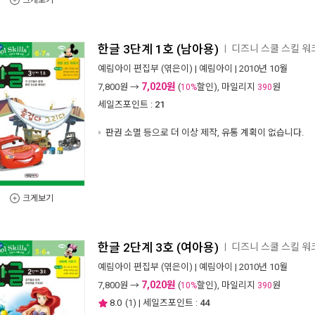
크게보기
한글 3단계 1호 (남아용)
디즈니 스쿨 스킬 워크
ㅣ
예림아이 편집부
(엮은이) |
예림아이
| 2010년 10월
7,020원
7,800
원 →
(
할인), 마일리지
원
10%
390
세일즈포인트 :
21
판권 소멸 등으로 더 이상 제작, 유통 계획이 없습니다.
크게보기
한글 2단계 3호 (여아용)
디즈니 스쿨 스킬 워크
ㅣ
예림아이 편집부
(엮은이) |
예림아이
| 2010년 10월
7,020원
7,800
원 →
(
할인), 마일리지
원
10%
390
8.0
(
1
) | 세일즈포인트 :
44