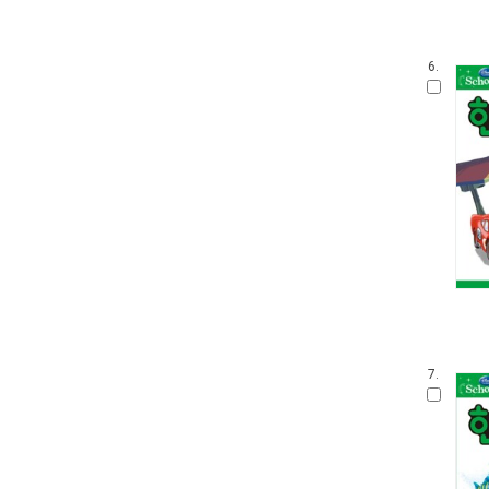
내인생의책 그림책
생각 씽씽 상상 톡톡톡
찔레꽃 울타리
6.
보들북
수학 그림동화
아이즐 동요 CD북
자연과 만나요
그림책 보물창고
좌뇌개발 우뇌개발
이야기하며 접기
두껍아 두껍아 옛날 옛적에
꼬맹이 마음
어린이 성교육 시리즈
무민 그림동화
아기 시 그림책
7.
인성교육 보물창고
The Collection
신나는 팝업북
세밀화로 그린 어린이 자연 관찰
우리 유물 나들이