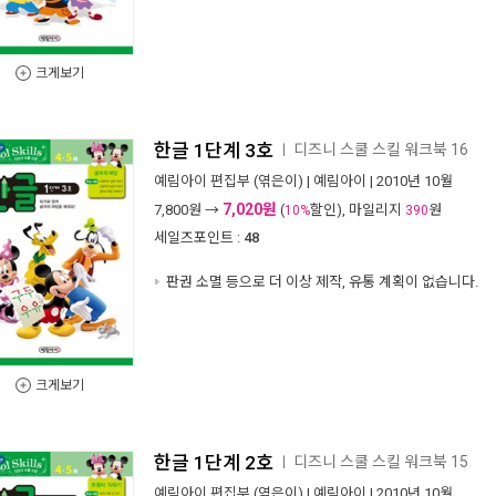
크게보기
한글 1단계 3호
디즈니 스쿨 스킬 워크북 16
ㅣ
예림아이 편집부
(엮은이) |
예림아이
| 2010년 10월
7,020원
7,800
원 →
(
할인), 마일리지
원
10%
390
세일즈포인트 :
48
판권 소멸 등으로 더 이상 제작, 유통 계획이 없습니다.
크게보기
한글 1단계 2호
디즈니 스쿨 스킬 워크북 15
ㅣ
예림아이 편집부
(엮은이) |
예림아이
| 2010년 10월