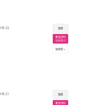
북 22
절판
품절센터
의뢰하기
보관함
북 21
절판
품절센터