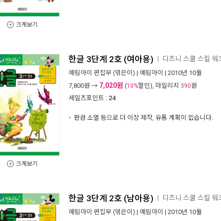
크게보기
한글 3단계 2호 (여아용)
디즈니 스쿨 스킬 워크
ㅣ
예림아이 편집부
(엮은이) |
예림아이
| 2010년 10월
7,020원
7,800
원 →
(
할인), 마일리지
원
10%
390
세일즈포인트 :
24
판권 소멸 등으로 더 이상 제작, 유통 계획이 없습니다.
크게보기
한글 3단계 2호 (남아용)
디즈니 스쿨 스킬 워크
ㅣ
예림아이 편집부
(엮은이) |
예림아이
| 2010년 10월