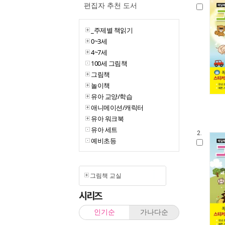
편집자 추천 도서
_주제별 책읽기
0~3세
4~7세
100세 그림책
그림책
놀이책
유아 교양/학습
애니메이션/캐릭터
유아 워크북
유아 세트
2.
예비초등
그림책 교실
시리즈
인기순
가나다순