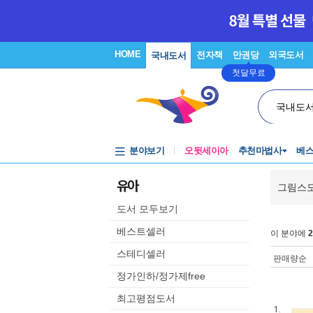
HOME
전자책
만권당
외국도서
국내도서
첫달무료
국내도
분야보기
오뒷세이아
추천마법사
베
유아
그림스
도서 모두보기
베스트셀러
이 분야에
2
스테디셀러
판매량순
정가인하/정가제free
최고평점도서
1.