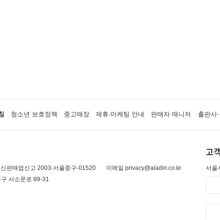
침
청소년 보호정책
중고매장
제휴·마케팅 안내
판매자 매니저
출판사·
고객
신판매업신고 2003-서울중구-01520
이메일 privacy@aladin.co.kr
서울시
구 서소문로 89-31