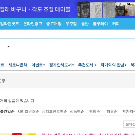
알라딘굿즈
온라인중고
중고매장
우주점
음반
블루레이
커피
서
스트
새로나온책
이벤트
정가인하도서
추천도서
작가와의 만남
북
도쿠
개의 상품이 있습니다.
출간일순
시리즈번호순
시리즈번호역순
상품명순
평점순
리뷰순
저가격
전체