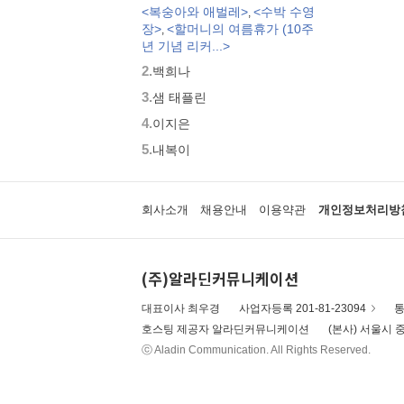
<복숭아와 애벌레>
<수박 수영
,
모두가 친구
장>
<할머니의 여름휴가 (10주
,
벨 이마주
년 기념 리커...>
네버랜드 우리 걸작 그림책
2.
백희나
비룡소 아기 그림책
3.
세밀화로 그린 보리 아기그림책
샘 태플린
붙여도 붙여도 스티커왕
4.
이지은
지원이와 병관이
5.
내복이
국시꼬랭이 동네
보아요 아기 그림책
우리 그림책
회사소개
채용안내
이용약관
개인정보처리방
시공주니어 우리옛이야기
비룡소 세계의 옛이야기
옛날옛적에
(주)알라딘커뮤니케이션
과학은 내친구
로렌의 지식 그림책
대표이사 최우경
사업자등록 201-81-23094
통
황금도깨비상 수상작 (그림책)
호스팅 제공자 알라딘커뮤니케이션
(본사) 서울시 중
우리 문화 그림책
ⓒ Aladin Communication. All Rights Reserved.
우리문화그림책 온고지신
내인생의책 그림책