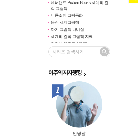
네버랜드 Picture Books 세계의 걸
작 그림책
비룡소의 그림동화
웅진 세계그림책
아기 그림책 나비잠
세계의 걸작 그림책 지크
하야시 아키코 시리즈
길벗 기적의 학습법
마루벌의 좋은 그림책
한솔 마음씨앗 그림책
이주의
저자랭킹
민들레 그림책
국민서관 그림동화
비룡소 창작그림책
1위
전통문화 그림책 솔거나라
베틀북 그림책
그림책은 내 친구
미래그림책
비룡소 전래동화
도토리 계절 그림책
안녕달
옛이야기 그림책 까치호랑이