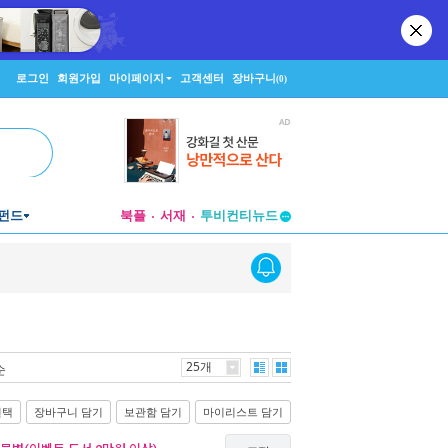
로그인
회원가입
마이페이지
고객센터
장바구니
(0)
펀드
북플
서재
투비컨티뉴드
창작플랫폼
투비컨티뉴드
25개
순
선택
장바구니 담기
보관함 담기
마이리스트 담기