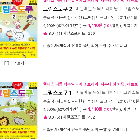
웰니스 여름 리추얼 + 에그 트레이. 사우나 빗 키링. 레트로
그림스도쿠 2
- 매일매일 두뇌 트레이닝
그림스도
ㅣ
손호성
(지은이),
김재현
(그림) |
아르고나인
| 2011년 1월
4,410원
4,900
원(62%정가인하) →
(
할인), 마일리지
10%
8.0
(
1
) | 세일즈포인트 :
229
출판사/제작사 유통이 중단되어 구할 수 없습니다.
미리보기
웰니스 여름 리추얼 + 에그 트레이. 사우나 빗 키링. 레트로
그림스도쿠 1
- 매일매일 두뇌 트레이닝
그림스도
ㅣ
손호성
(지은이),
김재현
(그림) |
아르고나인
| 2010년 10월
4,410원
4,900
원(62%정가인하) →
(
할인), 마일리지
10%
8.0
(
5
) | 세일즈포인트 :
402
출판사/제작사 유통이 중단되어 구할 수 없습니다.