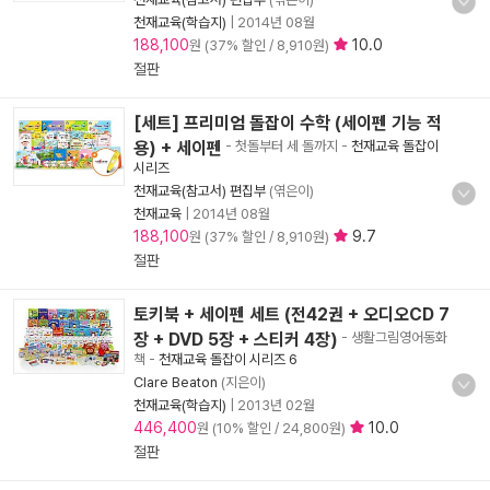
천재교육(학습지)
|
2014년 08월
188,100
10.0
원 (37% 할인 / 8,910원)
절판
[세트] 프리미엄 돌잡이 수학 (세이펜 기능 적
용) + 세이펜
- 첫돌부터 세 돌까지
-
천재교육 돌잡이
시리즈
천재교육(참고서) 편집부
(엮은이)
천재교육
|
2014년 08월
188,100
9.7
원 (37% 할인 / 8,910원)
절판
토키북 + 세이펜 세트 (전42권 + 오디오CD 7
장 + DVD 5장 + 스티커 4장)
- 생활그림영어동화
책
-
천재교육 돌잡이 시리즈 6
Clare Beaton
(지은이)
천재교육(학습지)
|
2013년 02월
446,400
10.0
원 (10% 할인 / 24,800원)
절판