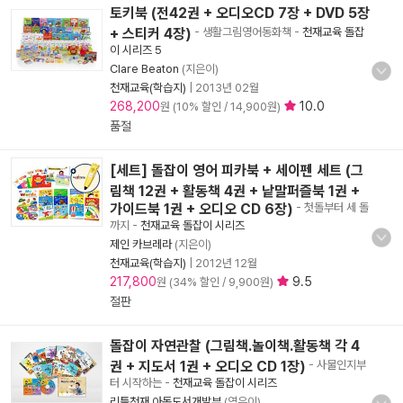
토키북 (전42권 + 오디오CD 7장 + DVD 5장
+ 스티커 4장)
- 생활그림영어동화책
-
천재교육 돌잡
이 시리즈 5
Clare Beaton
(지은이)
천재교육(학습지)
|
2013년 02월
268,200
10.0
원 (10% 할인 / 14,900원)
품절
[세트] 돌잡이 영어 피카북 + 세이펜 세트 (그
림책 12권 + 활동책 4권 + 낱말퍼즐북 1권 +
가이드북 1권 + 오디오 CD 6장)
- 첫돌부터 세 돌
까지
-
천재교육 돌잡이 시리즈
제인 카브레라
(지은이)
천재교육(학습지)
|
2012년 12월
217,800
9.5
원 (34% 할인 / 9,900원)
절판
돌잡이 자연관찰 (그림책.놀이책.활동책 각 4
권 + 지도서 1권 + 오디오 CD 1장)
- 사물인지부
터 시작하는
-
천재교육 돌잡이 시리즈
리틀천재 아동도서개발부
(엮은이)