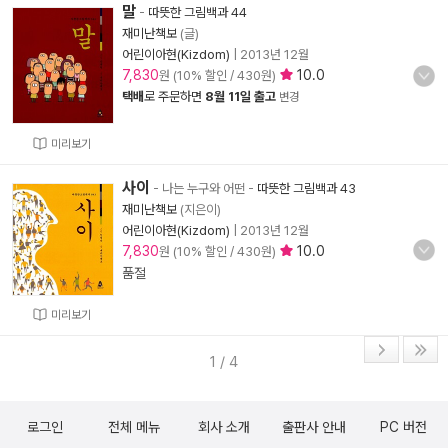
말
-
따뜻한 그림백과 44
재미난책보
(글)
어린이아현(Kizdom)
|
2013년 12월
7,830
10.0
원 (10% 할인 / 430원)
택배
로 주문하면
8월 11일 출고
변경
미리보기
사이
- 나는 누구와 어떤
-
따뜻한 그림백과 43
재미난책보
(지은이)
어린이아현(Kizdom)
|
2013년 12월
7,830
10.0
원 (10% 할인 / 430원)
품절
미리보기
1 / 4
로그인
전체 메뉴
회사 소개
출판사 안내
PC 버전