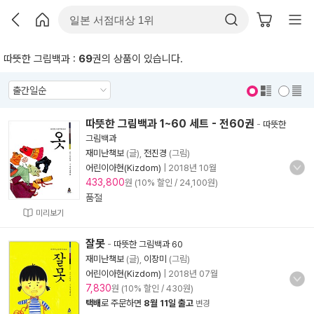
따뜻한 그림백과 :
69
권의 상품이 있습니다.
표지 보기
표지 안보기
따뜻한 그림백과 1~60 세트 - 전60권
-
따뜻한
그림백과
재미난책보
(글),
전진경
(그림)
어린이아현(Kizdom)
|
2018년 10월
433,800
원 (10% 할인 / 24,100원)
품절
미리보기
잘못
-
따뜻한 그림백과 60
재미난책보
(글),
이장미
(그림)
어린이아현(Kizdom)
|
2018년 07월
7,830
원 (10% 할인 / 430원)
택배
로 주문하면
8월 11일 출고
변경