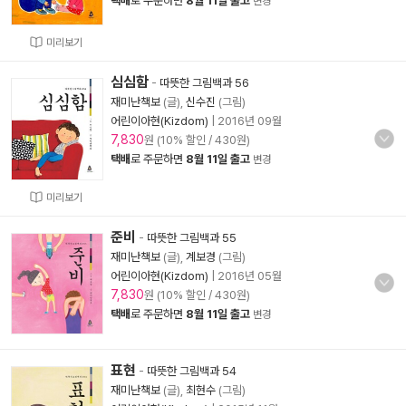
택배
로 주문하면
8월 11일 출고
변경
미리보기
심심함
-
따뜻한 그림백과 56
재미난책보
(글),
신수진
(그림)
어린이아현(Kizdom)
|
2016년 09월
7,830
원 (10% 할인 / 430원)
택배
로 주문하면
8월 11일 출고
변경
미리보기
준비
-
따뜻한 그림백과 55
재미난책보
(글),
계보경
(그림)
어린이아현(Kizdom)
|
2016년 05월
7,830
원 (10% 할인 / 430원)
택배
로 주문하면
8월 11일 출고
변경
표현
-
따뜻한 그림백과 54
재미난책보
(글),
최현수
(그림)