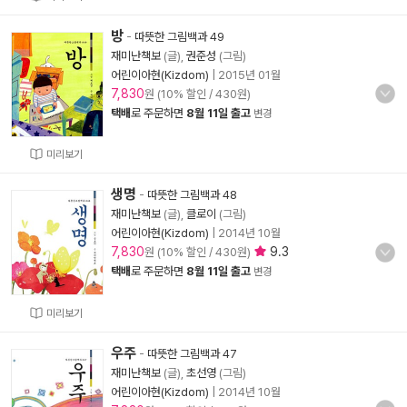
방
-
따뜻한 그림백과 49
재미난책보
(글),
권준성
(그림)
어린이아현(Kizdom)
|
2015년 01월
7,830
원 (10% 할인 / 430원)
택배
로 주문하면
8월 11일 출고
변경
미리보기
생명
-
따뜻한 그림백과 48
재미난책보
(글),
클로이
(그림)
어린이아현(Kizdom)
|
2014년 10월
7,830
9.3
원 (10% 할인 / 430원)
택배
로 주문하면
8월 11일 출고
변경
미리보기
우주
-
따뜻한 그림백과 47
재미난책보
(글),
초선영
(그림)
어린이아현(Kizdom)
|
2014년 10월