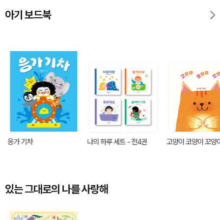
아기 보드북
응가 기차
나의 하루 세트 - 전4권
고양이 코양이 꼬양
있는 그대로의 나를 사랑해