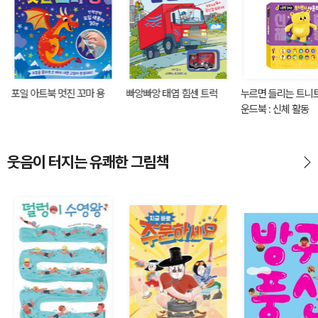
포일 아트북 멋진 꼬마 용
빠앙빠앙 태엽 힘센 트럭
누르면 들리는 트니
운드북 : 신체 활동
웃음이 터지는 유쾌한 그림책