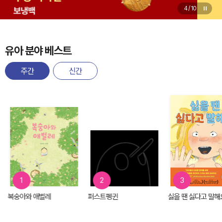
4
/
10
유아 분야 베스트
주간
신간
1
2
3
복숭아와 애벌레
퍼스트펭귄
싫을 땐 싫다고 말해