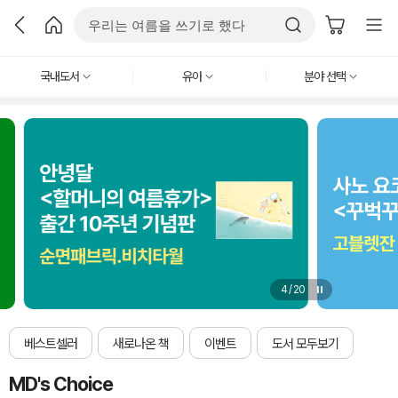
국내도서
유아
분야 선택
4
/
20
베스트셀러
새로나온 책
이벤트
도서 모두보기
MD's Choice