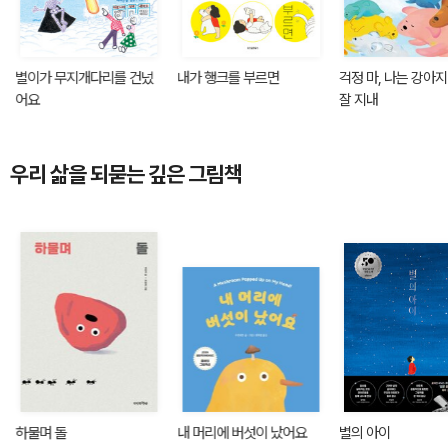
별이가 무지개다리를 건넜
내가 행크를 부르면
걱정 마, 나는 강아
어요
잘 지내
우리 삶을 되묻는 깊은 그림책
하물며 돌
내 머리에 버섯이 났어요
별의 아이