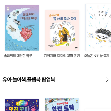
솔품씨의 대단한 하루
강아지와 열 마리 꼬마 유령
오늘은 빗방울 축제
유아 놀이책.플랩북.팝업북