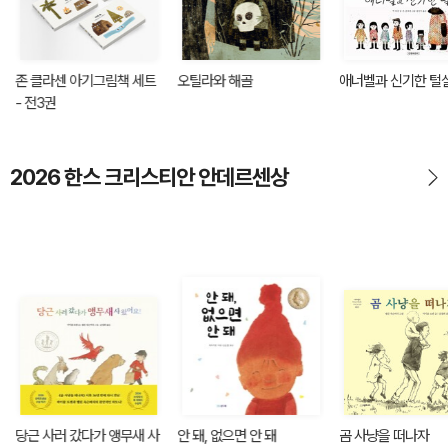
존 클라센 아기그림책 세트
오틸라와 해골
애너벨과 신기한 털
- 전3권
2026 한스 크리스티안 안데르센상
당근 사러 갔다가 앵무새 사
안 돼, 없으면 안 돼
곰 사냥을 떠나자