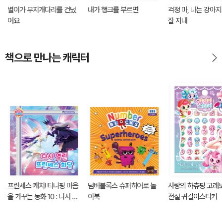
별이가 무지개다리를 건넜
내가 행크를 부르면
걱정 마, 나는 강아
어요
잘 지내
책으로 만나는 캐릭터
프린세스 캐치! 티니핑 마음
넘버블록스 슈퍼히어로 놀
사랑의 하츄핑 고래
을 가꾸는 동화 10 : 다시 열
이북
전설 귀걸이스티커
린 프린세스 회담