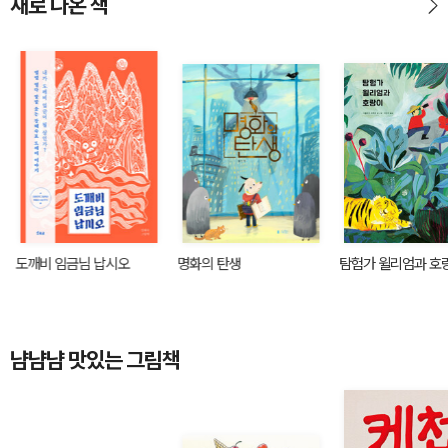
새로 나온 책
도깨비 임금님 납시오
명화의 탄생
탐험가 윌리엄과 호
냠냠냠 맛있는 그림책