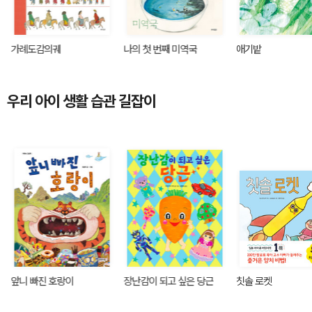
가례도감의궤
나의 첫 번째 미역국
애기밭
우리 아이 생활 습관 길잡이
앞니 빠진 호랑이
장난감이 되고 싶은 당근
칫솔 로켓