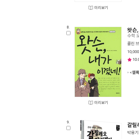
미리보기
8.
왓슨,
수학 
콜린 
10,000
10.
<
셜록
미리보기
9.
갈릴
박용기