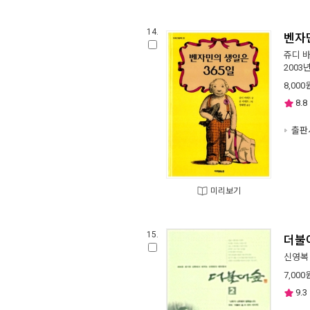
14.
벤자
쥬디 
2003
8,000
8.8
출판사
미리보기
15.
더불
신영복
7,000
9.3