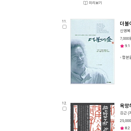
미리보기
11.
더불
신영복
7,000
9.1
합본
12.
욕망
김근
(
25,000
8.2