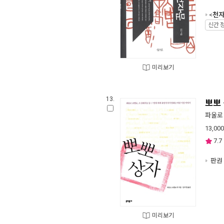
<
천자
신간 
미리보기
13.
뽀뽀
파울로
13,000
7.7
판권 
미리보기