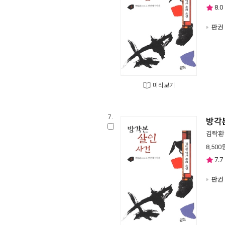
8.0
판권 
미리보기
7.
방각본
김탁환
8,500
7.7
판권 