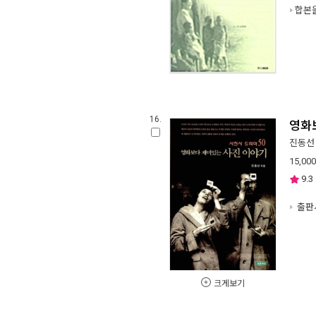
합본
16.
영화
진동선
15,000
9.3
출판사
크게보기