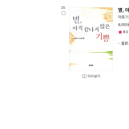
25.
별, 
마종기
8,000
8.0
출판사
미리보기