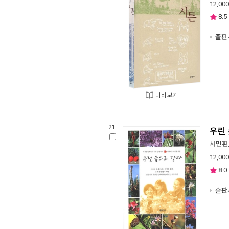
12,000
8.5
출판사
미리보기
21.
우린
서민환
12,000
8.0
출판사