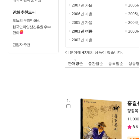
2007년 가을
2006
만화 추천도서
2006년 가을
2005
오늘의 우리만화상
2005년 가을
2004
한국만화영상진흥원 우수
2003년 여름
2003
만화
2002년 가을
편집자 추천
이 분야에
47
개의 상품이 있습니다.
판매량순
출간일순
등록일순
상품
1.
홍길
정종목
11,000
8.6