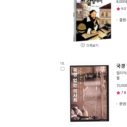
8,000
9.0
출판사
크게보기
10.
국경
엘리어
월
10,000
7.8
판권 