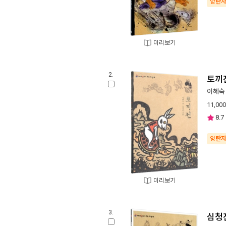
양탄
미리보기
2.
토끼
이혜숙
11,000
8.7
양탄
미리보기
3.
심청