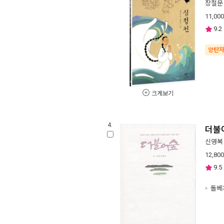
장철문
11,000
9.2
양탄
크게보기
4.
더불
신영복
12,800
9.5
돌베