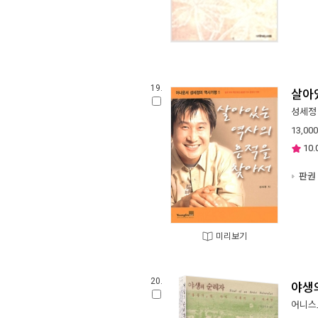
19.
살아
성세정
13,000
10.
판권 
미리보기
20.
야생의
어니스