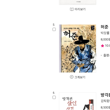
미리보기
5.
허준
박상률
8,000
10.
출판사
크게보기
6.
방각본
김탁환
8,500