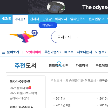
HOME
전자책
만권당
외국도서
알라딘굿즈
온라인중고
국내도서
첫달무료
국내도서
분야보기
오뒷세이아
추천마법사
베스트
새로나온책
이벤트
추천
도서
편집장의 선택
카드리뷰
북트레일
추천도서
>
외부/전문기관 추천도서
>
한국출
독자가 추천한책
2025
올해의 책
2022
이 분야 최고의 책
알라디너의 선택
2017년
2016
2014년 8월
2014
전문기관 추천도서