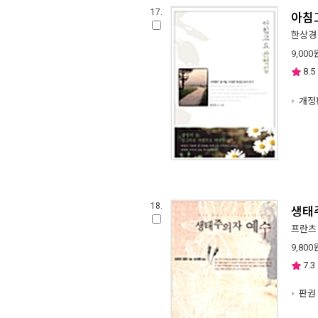
17.
아침
한상경
9,000
8.5
개정
18.
생태
프란츠
9,800
7.3
판권 