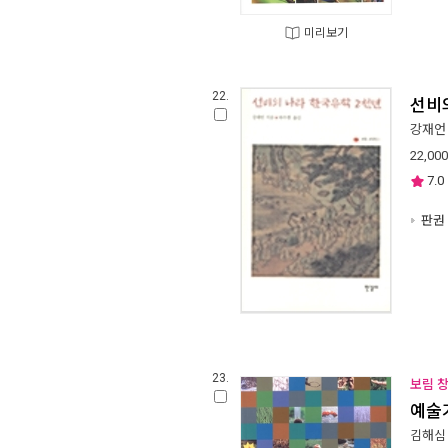
미리보기
22.
선비
강재언
22,000
7.0
판권 
23.
보림 창
예술
김해심