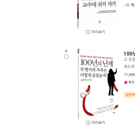
이 책
미리보기
4.
100
고 은
가스가
11,000
8.9
양탄
미리보기