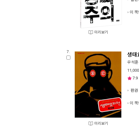
이 책
미리보기
7.
생태
우석훈
11,000
7.9
판권 
이 책
미리보기