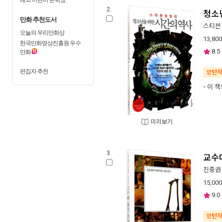
2.
청소
만화 추천도서
스티븐
오늘의 우리만화상
13,800
한국만화영상진흥원 우수
8.5
만화
편집자 추천
양탄
이 책
미리보기
3.
교수
진중권
15,000
9.0
양탄