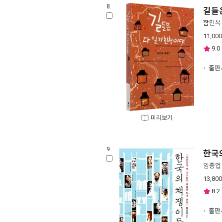
8.
길들
함민복
11,000
9.0
출판사
미리보기
9.
한국
임종업
13,800
8.2
출판사