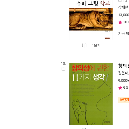
즈 13
장세현
13,000
10.
지금
미리보기
18.
창의
김윤태
9,000
9.0
양탄