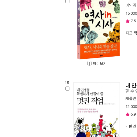
이인경
15,000
7.5
지금
미리보기
15.
내 
할 수
캐롤린
12,000
6.9
판권 