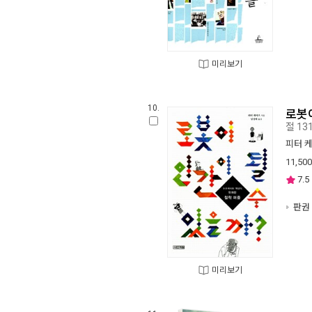
미리보기
10.
로봇이
절 13
피터 
11,500
7.5
판권 
미리보기