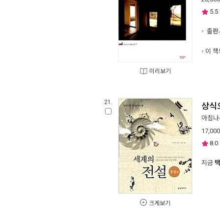
5.5
출판사
이 책
미리보기
21.
상식으
아침나
17,000
8.0
지금
크게보기