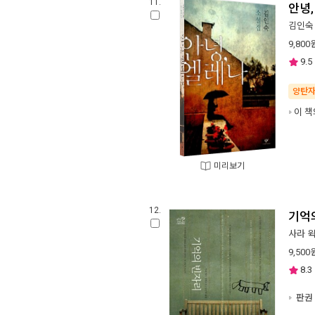
11.
안녕,
김인숙
9,800
9.5
양탄
이 책
미리보기
12.
기억
사라 
9,500
8.3
판권 