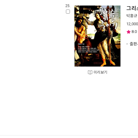
25.
그리
박홍규
12,000
8.0
출판사
미리보기