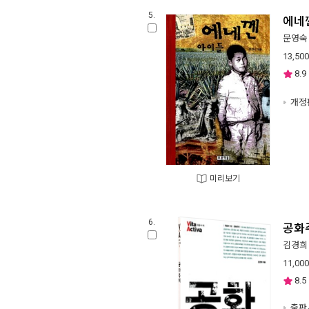
5.
에네
문영숙
13,500
8.9
개정
미리보기
6.
공화
김경희
11,000
8.5
출판사