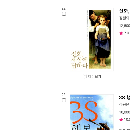
22.
신화
김원익
12,800
7.0
미리보기
23.
3S
김용은
10,000
10.