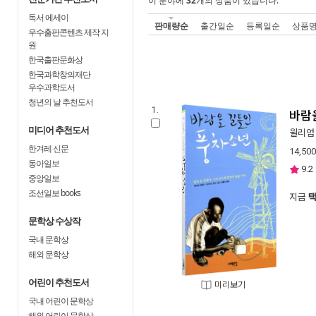
이 분야에
32
개의 상품이 있습니다.
독서 에세이
판매량순
출간일순
등록일순
상품
우수출판콘텐츠 제작 지
원
한국출판문화상
한국과학창의재단
우수과학도서
청년의 날 추천도서
1.
바람
미디어 추천도서
윌리엄
한겨레 신문
14,500
동아일보
9.2
중앙일보
조선일보 books
지금
문학상 수상작
국내 문학상
해외 문학상
어린이 추천도서
미리보기
국내 어린이 문학상
해외 어린이 문학상