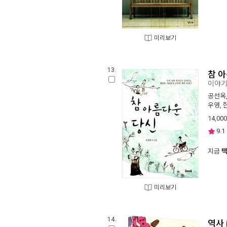
미리보기
13.
참 
이야
공선옥
우영
,
14,000
9.1
지금
미리보기
14.
역사 