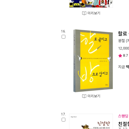
미리보기
16.
할로
원철
(
12,000
8.7
지금
미리보기
17.
스탠딩 
친절