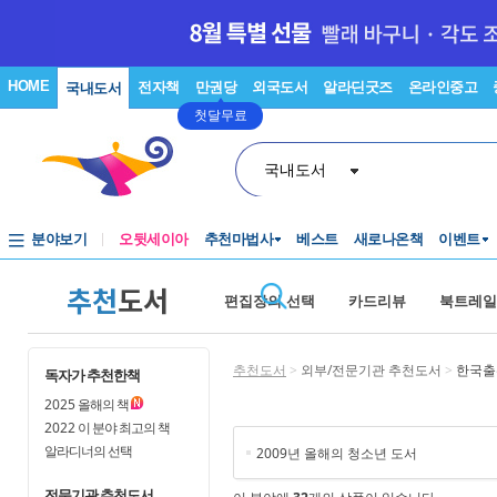
HOME
전자책
만권당
외국도서
알라딘굿즈
온라인중고
국내도서
첫달무료
국내도서
분야보기
오뒷세이아
추천마법사
베스트
새로나온책
이벤트
추천
도서
편집장의 선택
카드리뷰
북트레일
추천도서
>
외부/전문기관 추천도서
>
한국출
독자가 추천한책
2025
올해의 책
2022
이 분야 최고의 책
알라디너의 선택
2009년 올해의 청소년 도서
전문기관 추천도서