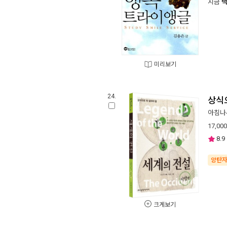
지금
미리보기
24.
상식으
아침나
17,000
8.9
양탄
크게보기