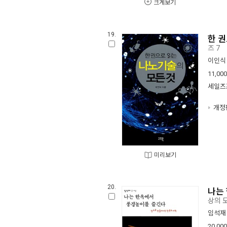
크게보기
19.
한 
즈 7
이인식
11,000
세일즈
개정
미리보기
20.
나는
상의 
임석재
20,000