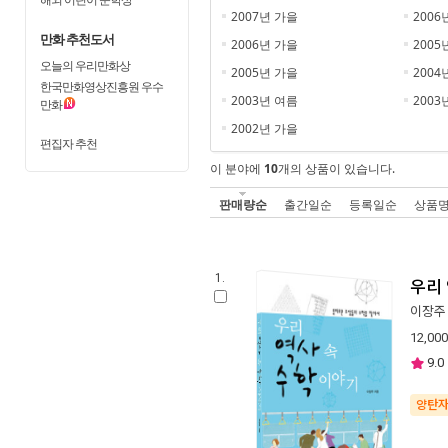
2007년 가을
2006
만화 추천도서
2006년 가을
2005
오늘의 우리만화상
2005년 가을
2004
한국만화영상진흥원 우수
2003년 여름
2003
만화
2002년 가을
편집자 추천
이 분야에
10
개의 상품이 있습니다.
판매량순
출간일순
등록일순
상품
1.
우리 
이장주
12,000
9.0
양탄