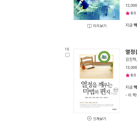
12,000
8.0
지금
미리보기
10.
열정
김진혁
13,000
8.0
지금
이 책
크게보기