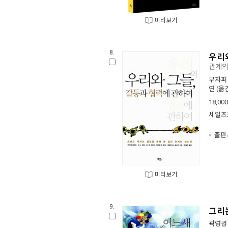
미리보기
8.
우리
관계의
무자퍼
연
(옮긴
18,000
세일즈
출판사
미리보기
9.
그리
곽영권