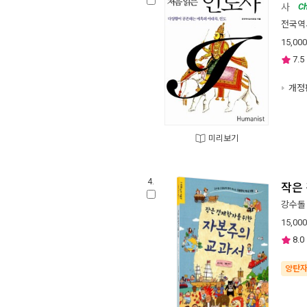
사
Ch
전국역
15,000
7.5
개정
미리보기
4.
작은
강수돌
15,000
8.0
양탄