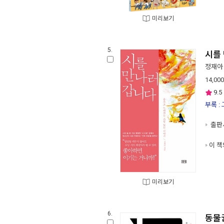
미리보기
5.
시를
정재아
14,000
9.5
부록 :
출판사
이 책
미리보기
6.
동물