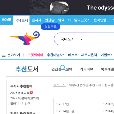
HOME
전자책
만권당
외국도서
알라딘굿즈
온라인중고
국내도서
첫달무료
국내도서
분야보기
오뒷세이아
추천마법사
베스트
새로나온책
이벤트
추천
도서
편집장의 선택
카드리뷰
북트레일
추천도서
>
외부/전문기관 추천도서
>
한국출
독자가 추천한책
2025
올해의 책
2022
이 분야 최고의 책
알라디너의 선택
2017년
2016
2014년 8월
2014
전문기관 추천도서