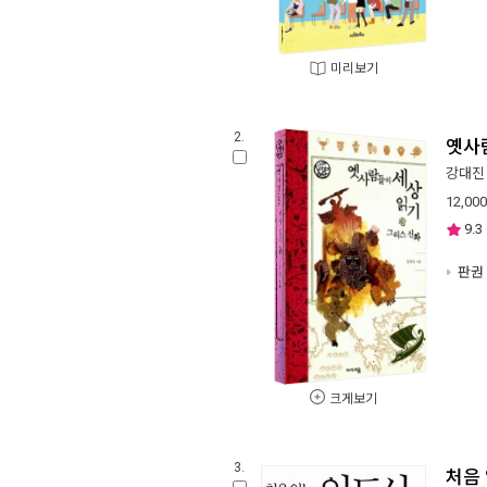
미리보기
2.
옛사
강대진
12,000
9.3
판권 
크게보기
3.
처음