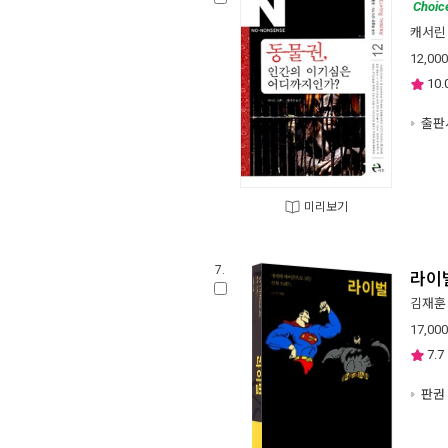
Choic
캐서린
12,000
10.
출판사
미리보기
7.
라이
김재훈
17,000
7.7
판권 