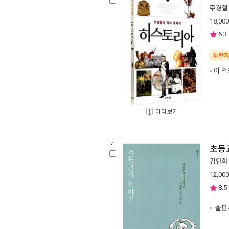
주경철
18,000
6.3
양탄
이 책
미리보기
7.
초등
김연화
12,000
8.5
출판사