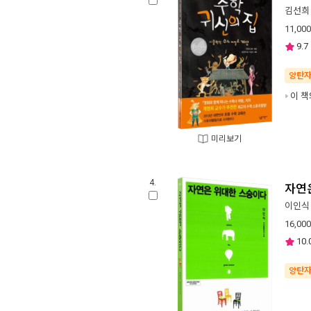
김선희
11,000
9.7
양탄
이 책
미리보기
4.
자연
이인식
16,000
10.
양탄