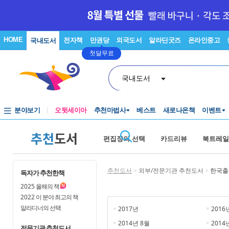
HOME
전자책
만권당
외국도서
알라딘굿즈
온라인중고
국내도서
첫달무료
국내도서
분야보기
오뒷세이아
추천마법사
베스트
새로나온책
이벤트
추천
도서
편집장의 선택
카드리뷰
북트레일
추천도서
>
외부/전문기관 추천도서
>
한국출
독자가 추천한책
2025
올해의 책
2022
이 분야 최고의 책
알라디너의 선택
2017년
2016
2014년 8월
2014
전문기관 추천도서