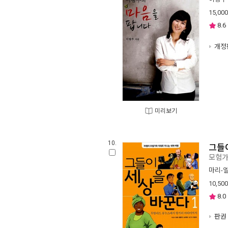
15,000
8.6
개정
미리보기
10.
그들
모험가
마리-
10,500
8.0
판권 