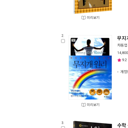
미리보기
2.
무지
차동엽
14,800
9.2
개정
미리보기
3.
수학