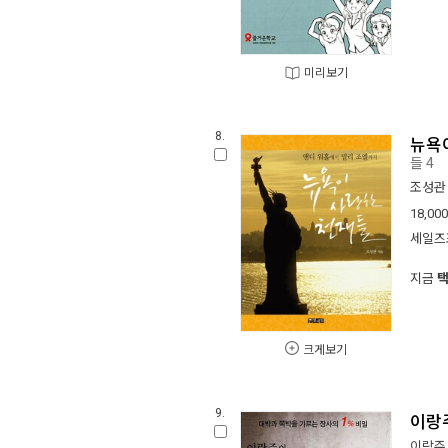
미리보기
8.
뉴욕
들 4
조성관
18,000
세일즈
지금
크게보기
9.
이랑
이랑주