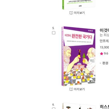
미리보기
5.
이것
는 최
만프레
13,000
9.6
판권 
미리보기
6.
히스