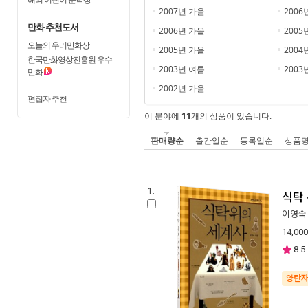
2007년 가을
2006
만화 추천도서
2006년 가을
2005
오늘의 우리만화상
2005년 가을
2004
한국만화영상진흥원 우수
2003년 여름
2003
만화
2002년 가을
편집자 추천
이 분야에
11
개의 상품이 있습니다.
판매량순
출간일순
등록일순
상품
1.
식탁
이영숙
14,000
8.5
양탄