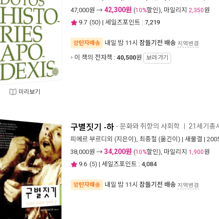
42,300원
47,000
원 →
(
할인), 마일리지
원
10%
2,350
9.7
(
50
) | 세일즈포인트 :
7,219
내일 밤 11시
잠들기전 배송
양탄자배송
지역변경
이 책의 전자책 :
40,500
원
보러 가기
미리보기
구별짓기 -하
- 문화와 취향의 사회학
21세기총서
ㅣ
피에르 부르디외
(지은이),
최종철
(옮긴이) |
새물결
| 20
34,200원
38,000
원 →
(
할인), 마일리지
원
10%
1,900
9.6
(
5
) | 세일즈포인트 :
4,084
내일 밤 11시
잠들기전 배송
양탄자배송
지역변경