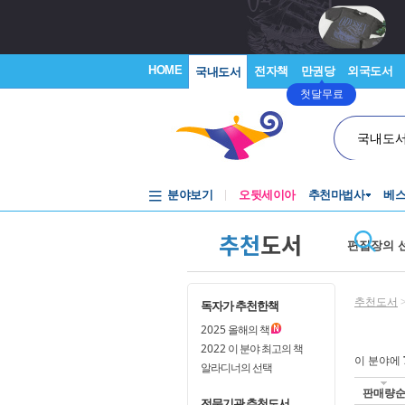
HOME
전자책
만권당
외국도서
국내도서
첫달무료
국내도
분야보기
오뒷세이아
추천마법사
베
추천
도서
편집장의 
추천도서
독자가 추천한책
2025
올해의 책
2022
이 분야 최고의 책
이 분야에
알라디너의 선택
판매량
전문기관 추천도서