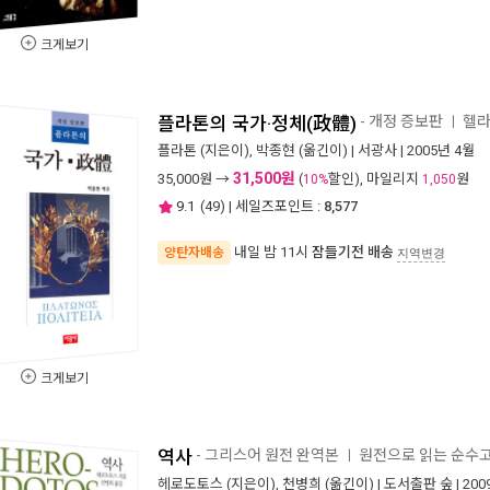
크게보기
플라톤의 국가·정체(政體)
- 개정 증보판
헬라
ㅣ
플라톤
(지은이),
박종현
(옮긴이) |
서광사
| 2005년 4월
31,500원
35,000
원 →
(
할인), 마일리지
원
10%
1,050
9.1
(
49
) | 세일즈포인트 :
8,577
내일 밤 11시
잠들기전 배송
양탄자배송
지역변경
크게보기
역사
- 그리스어 원전 완역본
원전으로 읽는 순수
ㅣ
헤로도토스
(지은이),
천병희
(옮긴이) |
도서출판 숲
| 20