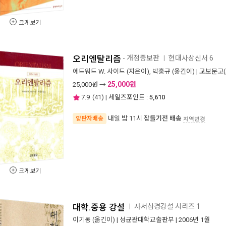
크게보기
오리엔탈리즘
- 개정증보판
현대사상신서 6
ㅣ
에드워드 W. 사이드
(지은이),
박홍규
(옮긴이) |
교보문고(
25,000원
25,000
원 →
7.9
(
41
) | 세일즈포인트 :
5,610
내일 밤 11시
잠들기전 배송
양탄자배송
지역변경
크게보기
대학.중용 강설
사서삼경강설 시리즈 1
ㅣ
이기동
(옮긴이) |
성균관대학교출판부
| 2006년 1월