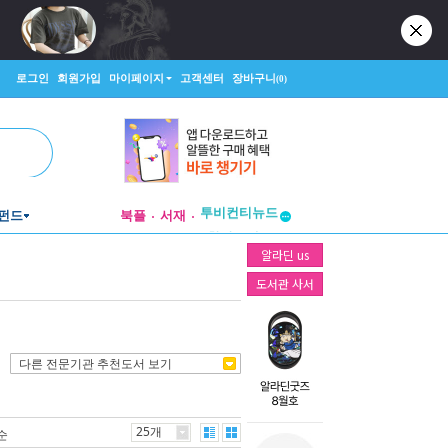
로그인
회원가입
마이페이지
고객센터
장바구니
(0)
투비컨티뉴드
펀드
북플
서재
창작플랫폼
투비컨티뉴드
알라딘 us
도서관 사서
다른 전문기관 추천도서 보기
25개
순