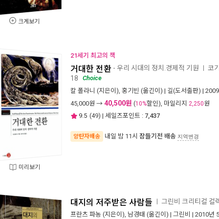
크게보기
21세기 최고의 책
거대한 전환
- 우리 시대의 정치.경제적 기원
코기
ㅣ
18
Choice
칼 폴라니
(지은이),
홍기빈
(옮긴이) |
길(도서출판)
| 200
40,500원
45,000
원 →
(
할인), 마일리지
원
10%
2,250
9.5
(
49
) | 세일즈포인트 :
7,437
내일 밤 11시
잠들기전 배송
양탄자배송
지역변경
미리보기
대지의 저주받은 사람들
그린비 크리티컬 컬렉
ㅣ
프란츠 파농
(지은이),
남경태
(옮긴이) |
그린비
| 2010년 