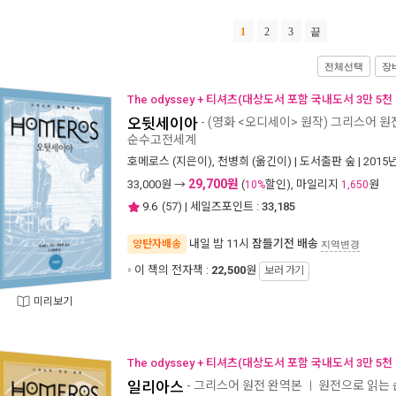
1
2
3
끝
전체선택
장
The odyssey + 티셔츠(대상도서 포함 국내도서 3만 5천
오뒷세이아
- (영화 <오디세이> 원작) 그리스어 
순수고전세계
호메로스
(지은이),
천병희
(옮긴이) |
도서출판 숲
| 2015
29,700원
33,000
원 →
(
할인), 마일리지
원
10%
1,650
9.6
(
57
) | 세일즈포인트 :
33,185
내일 밤 11시
잠들기전 배송
양탄자배송
지역변경
이 책의 전자책 :
22,500
원
보러 가기
미리보기
The odyssey + 티셔츠(대상도서 포함 국내도서 3만 5천
일리아스
- 그리스어 원전 완역본
원전으로 읽는
ㅣ