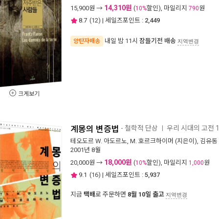
14,310원
15,900
원 →
(
할인), 마일리지
원
10%
790
8.7
(
12
) | 세일즈포인트 :
2,449
내일 밤 11시
잠들기전 배송
양탄자배송
지역변경
크게보기
계몽의 변증법
- 철학적 단상
우리 시대의 고전 1
ㅣ
테오도르 W. 아도르노
,
M. 호르크하이머
(지은이),
김유동
2001년 8월
18,000원
20,000
원 →
(
할인), 마일리지
원
10%
1,000
9.1
(
16
) | 세일즈포인트 :
5,937
지금
택배
로 주문하면
8월 10일 출고
지역변경