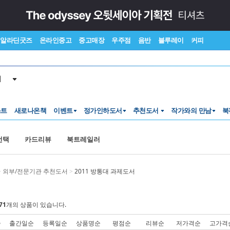
알라딘굿즈
온라인중고
중고매장
우주점
음반
블루레이
커피
서
스트
새로나온책
이벤트
정가인하도서
추천도서
작가와의 만남
북
선택
카드리뷰
북트레일러
>
외부/전문기관 추천도서
>
2011 방통대 과제도서
71
개의 상품이 있습니다.
순
출간일순
등록일순
상품명순
평점순
리뷰순
저가격순
고가격