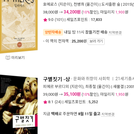
호메로스
(지은이),
천병희
(옮긴이) |
도서출판 숲
| 2015
34,200원
38,000
원 →
(
할인), 마일리지
원
10%
1,900
9.0
(
101
) | 세일즈포인트 :
17,833
내일 밤 11시
잠들기전 배송
양탄자배송
지역변경
이 책의 전자책 :
25,200
원
보러 가기
미리보기
구별짓기 -상
- 문화와 취향의 사회학
21세기총서
ㅣ
피에르 부르디외
(지은이),
최종철
(옮긴이) |
새물결
| 20
35,100원
39,000
원 →
(
할인), 마일리지
원
10%
1,950
8.1
(
24
) | 세일즈포인트 :
5,252
지금
택배
로 주문하면
8월 11일 출고
지역변경