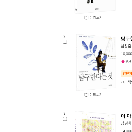
미리보기
2.
탐구
남창훈
10,000
9.4
양탄
이 책
미리보기
3.
이 
장영희
14,000