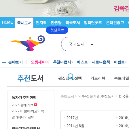
HOME
전자책
만권당
외국도서
알라딘굿즈
온라인중고
국내도서
첫달무료
국내도서
분야보기
오뒷세이아
추천마법사
베스트
새로나온책
이벤트
추천
도서
편집장의 선택
카드리뷰
북트레일
추천도서
>
외부/전문기관 추천도서
>
한국출
독자가 추천한책
2025
올해의 책
2022
이 분야 최고의 책
알라디너의 선택
2017년
2016
2014년 8월
2014
전문기관 추천도서