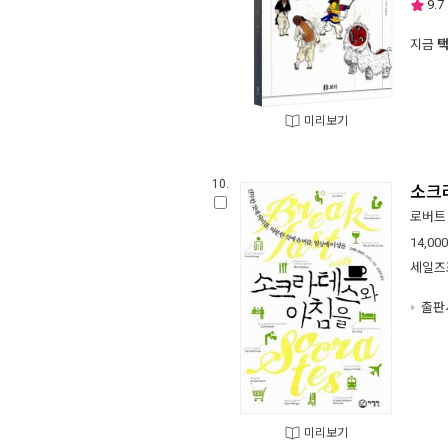
9.7
지금
미리보기
10.
소크
로버트
14,000
세일즈
출판사
미리보기