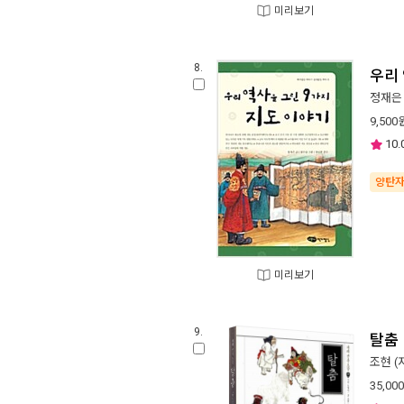
미리보기
8.
우리
정재은
9,500
10.
양탄
미리보기
9.
탈춤
조현
(
35,000