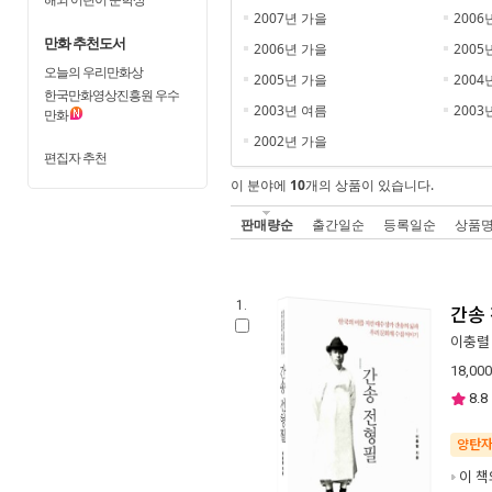
2007년 가을
2006
만화 추천도서
2006년 가을
2005
오늘의 우리만화상
2005년 가을
2004
한국만화영상진흥원 우수
2003년 여름
2003
만화
2002년 가을
편집자 추천
이 분야에
10
개의 상품이 있습니다.
판매량순
출간일순
등록일순
상품
1.
간송
이충렬
18,000
8.8
양탄
이 책