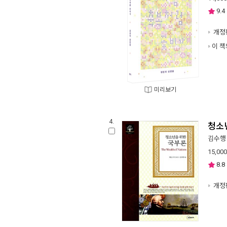
9.4
개정
이 책
미리보기
4.
청소
김수행
15,000
8.8
개정