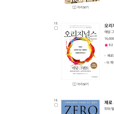
미리보기
15.
오리
애덤 
16,000
9.2
새로
이 책
미리보기
16.
제로 
피터 