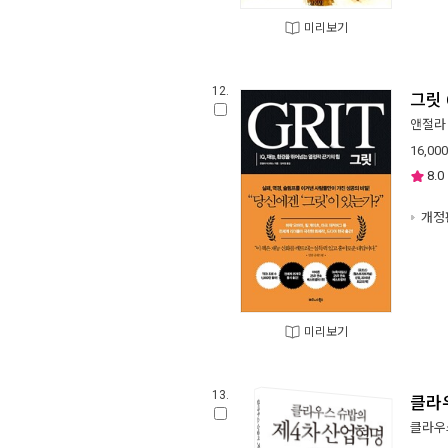
미리보기
12.
그릿 
앤절라
16,000
8.0
개정
미리보기
13.
클라
클라우