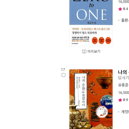
16,000
8.4
출판사
미리보기
17.
나의
답사
유홍준
16,500
8.9
개정