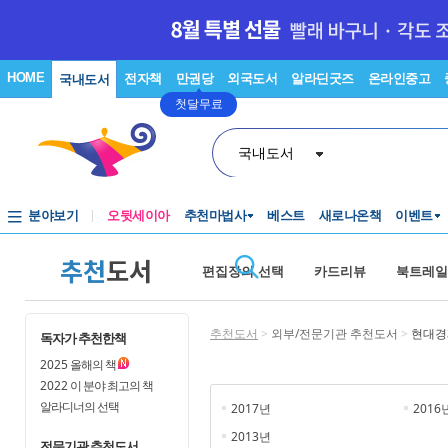
HOME
전자책
만권당
외국도서
알라딘굿즈
온라인중고
국내도서
첫달무료
국내도서
분야보기
오뒷세이아
추천마법사
베스트
새로나온책
이벤트
추천
도서
편집장의 선택
카드리뷰
북트레일
추천도서
>
외부/전문기관 추천도서
>
현대경
독자가 추천한책
2025
올해의 책
2022
이 분야 최고의 책
알라디너의 선택
2017년
2016
2013년
전문기관 추천도서