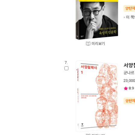
양탄
이 책
미리보기
7.
서양
군나르
23,000
8.9
양탄