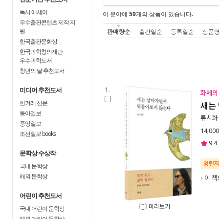
독서 에세이
이 분야에
59
개의 상품이 있습니다.
우수출판콘텐츠 제작 지
원
판매량순
출간일순
등록일순
상품
한국출판문화상
한국과학창의재단
우수과학도서
청년의 날 추천도서
미디어 추천도서
1.
화제의 
한겨레 신문
새는
동아일보
류시화
중앙일보
14,000
조선일보 books
9.4
문학상 수상작
양탄
국내 문학상
해외 문학상
이 책
어린이 추천도서
미리보기
국내 어린이 문학상
해외 어린이 문학상