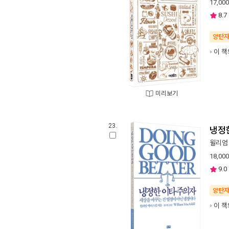
17,000
8.7
양탄
이 책
미리보기
23.
냉정
윌리엄
18,000
9.0
양탄
이 책