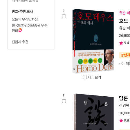
만화 추천도서
2.
유발 
오늘의 우리만화상
호모
한국만화영상진흥원 우수
유발 
만화
26,800
편집자 추천
9.4
양탄
이 책
미리보기
3.
담론
신영복
18,000
9.8