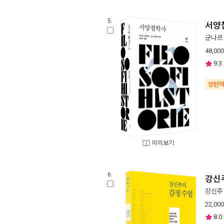
5.
서양철
군나르
48,000
9.3
양탄
미리보기
6.
강신
강신주
22,000
8.0