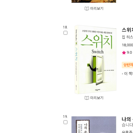
미리보기
18.
스위
칩 히
18,000
9.0
양탄
이 책
미리보기
19.
나의
습니
유홍준