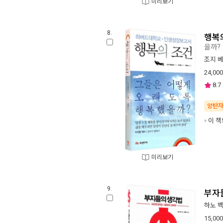
미리보기
8.
행복
을까?
조지 
24,000
8.7
양탄
이 책
미리보기
9.
부자
하노 
15,000