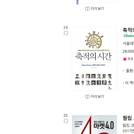
미리보기
24.
축적
Choic
서울대
28,000
9.0
출판사
이 책
미리보기
25.
필립 
필립 
2017