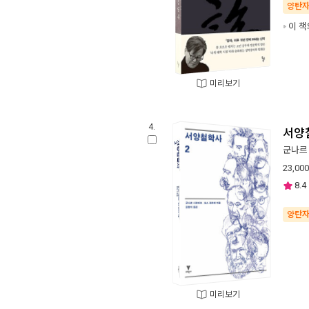
양탄
이 책
미리보기
4.
서양
군나르
23,000
8.4
양탄
미리보기