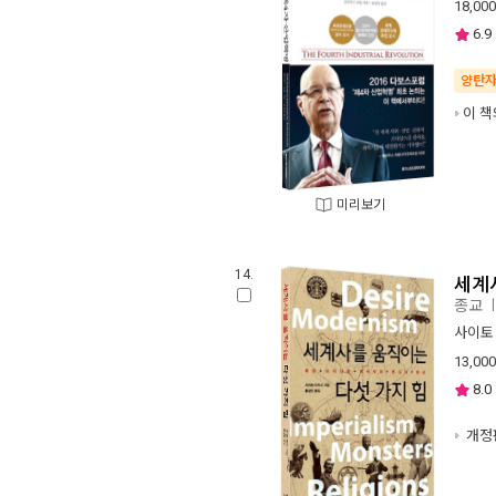
18,000
6.9
양탄
이 책
미리보기
14.
세계
종교
사이토
13,000
8.0
개정