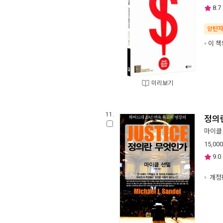
8.7
양탄
이 책
미리보기
11.
정의
마이클
15,000
9.0
개정