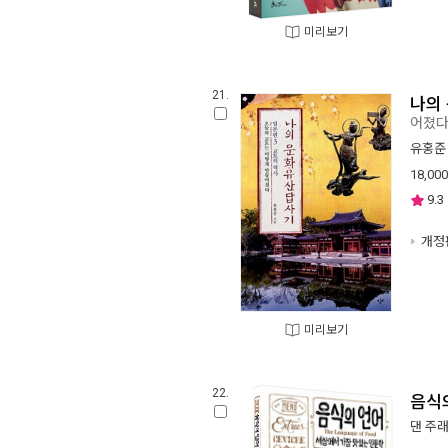
미리보기
21.
나의
어졌다
유홍준
18,000
9.3
개정
미리보기
22.
음식
댄 주