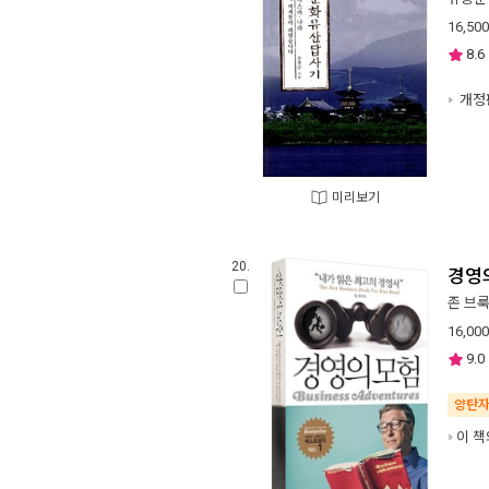
16,500
8.6
개정
미리보기
20.
경영
존 브
16,000
9.0
양탄
이 책