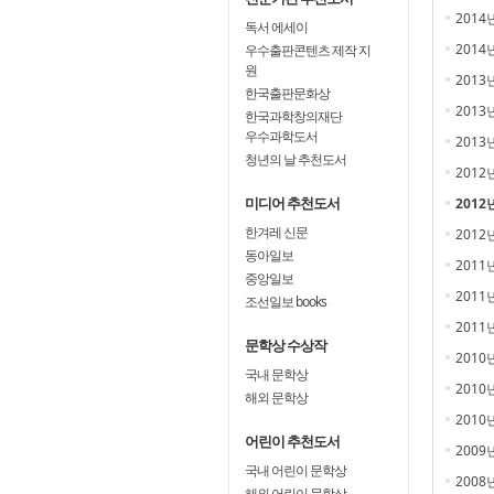
2014
독서 에세이
2014
우수출판콘텐츠 제작 지
원
2013
한국출판문화상
2013
한국과학창의재단
우수과학도서
2013
청년의 날 추천도서
2012
미디어 추천도서
2012
한겨레 신문
2012
동아일보
2011
중앙일보
2011
조선일보 books
2011
문학상 수상작
2010
국내 문학상
2010
해외 문학상
2010
어린이 추천도서
2009
국내 어린이 문학상
2008
해외 어린이 문학상