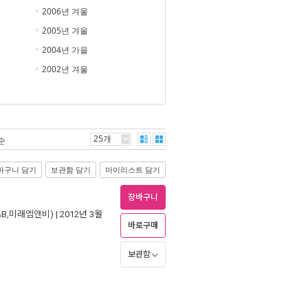
2006년 겨울
2005년 겨울
2004년 가을
2002년 겨울
25개
순
바구니 담기
보관함 담기
마이리스트 담기
장바구니
B,미래엠앤비)
| 2012년 3월
바로구매
보관함