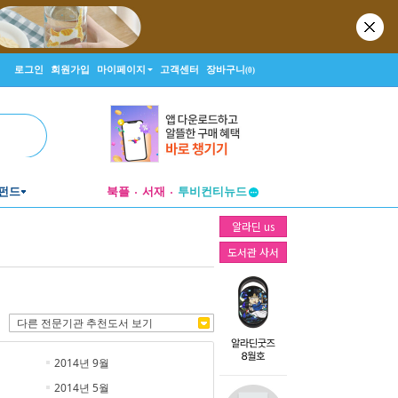
로그인
회원가입
마이페이지
고객센터
장바구니
(0)
펀드
북플
서재
투비컨티뉴드
창작플랫폼
알라딘 us
투비컨티뉴드
도서관 사서
다른 전문기관 추천도서 보기
2014년 9월
2014년 5월