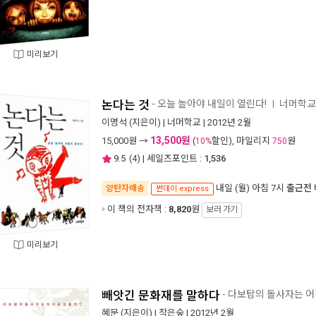
미리보기
논다는 것
- 오늘 놀아야 내일이 열린다!
너머학교
ㅣ
이명석
(지은이) |
너머학교
| 2012년 2월
13,500원
15,000
원 →
(
할인), 마일리지
원
10%
750
9.5
(
4
) | 세일즈포인트 :
1,536
내일 (월) 아침 7시
출근전 
양탄자배송
썬데이 express
이 책의 전자책 :
8,820
원
보러 가기
미리보기
빼앗긴 문화재를 말하다
- 다보탑의 돌사자는 어
혜문
(지은이) |
작은숲
| 2012년 2월