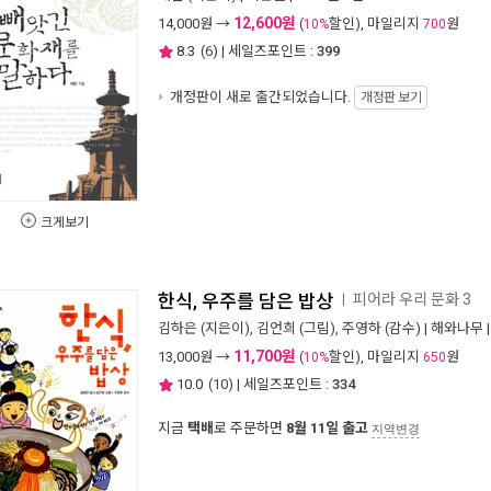
12,600원
14,000
원 →
(
할인), 마일리지
원
10%
700
8.3
(
6
) | 세일즈포인트 :
399
개정판이 새로 출간되었습니다.
개정판 보기
크게보기
한식, 우주를 담은 밥상
피어라 우리 문화 3
ㅣ
김하은
(지은이),
김언희
(그림),
주영하
(감수) |
해와나무
11,700원
13,000
원 →
(
할인), 마일리지
원
10%
650
10.0
(
10
) | 세일즈포인트 :
334
지금
택배
로 주문하면
8월 11일 출고
지역변경