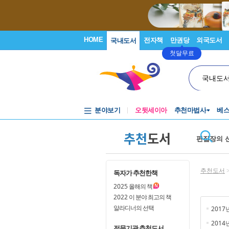
HOME
전자책
만권당
외국도서
국내도서
첫달무료
국내도
분야보기
오뒷세이아
추천마법사
베
추천
도서
편집장의 
추천도서
독자가 추천한책
2025
올해의 책
2022
이 분야 최고의 책
알라디너의 선택
2017
2014
전문기관 추천도서