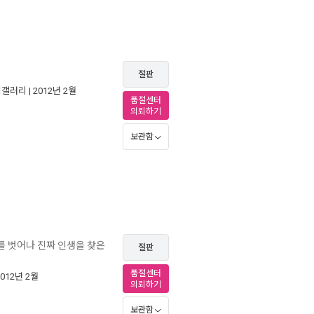
절판
식갤러리
| 2012년 2월
품절센터
의뢰하기
보관함
를 벗어나 진짜 인생을 찾은
절판
품절센터
2012년 2월
의뢰하기
보관함