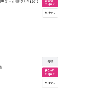
품절센터
지만
(감수) |
내인생의책
| 2012
의뢰하기
보관함
품절
2월
품절센터
의뢰하기
보관함