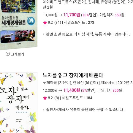
데이비드 앤드류스
(지은이),
김시래
,
유영채
(옮긴이),
이
년 2월
11,700원
13,000
원 →
(
할인), 마일리지
원
10%
650
9.2
(
31
) | 세일즈포인트 :
273
판권 소멸 등으로 더 이상 제작, 유통 계획이 없습니다.
크게보기
노자를 읽고 장자에게 배운다
푸페이룽
(지은이),
한정선
(옮긴이) |
지와사랑
| 2012년 
11,400원
12,000
원 →
(
할인), 마일리지
원
5%
350
8.2
(
8
) | 세일즈포인트 :
184
출판사/제작사 유통이 중단되어 구할 수 없습니다.