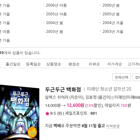
년 가을
2006년 여름
2006년 봄
년 가을
2005년 여름
2005년 봄
년 가을
2004년 봄
2004년 겨울
년 여름
2003년 봄
2003년 겨울
년 가을
10
개의 상품이 있습니다.
순
출간일순
등록일순
상품명순
평점순
리뷰순
저가격순
고가격
전체선택
장
두근두근 백화점
미래인 청소년 걸작선 20
ㅣ
알렉스 쉬어러
(지은이),
김호정
(옮긴이) |
미래인(미래M&
12,600원
14,000
원 →
(
할인), 마일리지
원
10%
700
8.5
(
8
) | 세일즈포인트 :
881
지금
택배
로 주문하면
8월 11일 출고
지역변경