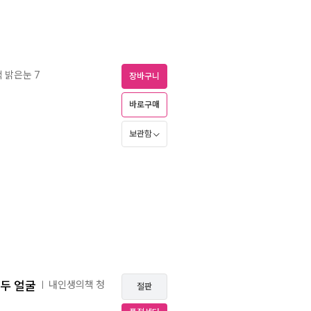
 밝은눈 7
장바구니
바로구매
보관함
 두 얼굴
내인생의책 청
ㅣ
절판