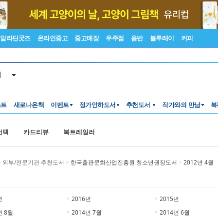
알라딘굿즈
온라인중고
중고매장
우주점
음반
블루레이
커피
서
스트
새로나온책
이벤트
정가인하도서
추천도서
작가와의 만남
북
선택
카드리뷰
북트레일러
>
외부/전문기관 추천도서
>
한국출판문화산업진흥원 청소년권장도서
>
2012년 4월
년
2016년
2015년
년 8월
2014년 7월
2014년 6월