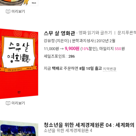
미리보기
스무 살 영화관
- 영화 읽기와 글쓰기
문지푸른책
ㅣ
강유정
(지은이) |
문학과지성사
| 2012년 2월
9,900원
11,000
원 →
(
할인), 마일리지
원
10%
550
세일즈포인트 :
286
지금
택배
로 주문하면
8월 10일 출고
지역변경
미리보기
청소년을 위한 세계경제원론 04 : 세계화의
소년을 위한 세계경제원론 4