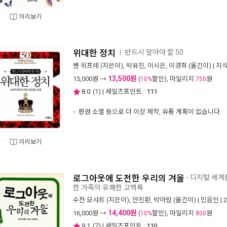
미리보기
위대한 정치
반드시 알아야 할 50
ㅣ
벤 뒤프레
(지은이),
박유진
,
이시은
,
이경희
(옮긴이) |
지
13,500원
15,000
원 →
(
할인), 마일리지
원
10%
750
8.0
(
1
) | 세일즈포인트 :
111
판권 소멸 등으로 더 이상 제작, 유통 계획이 없습니다.
미리보기
로그아웃에 도전한 우리의 겨울
- 디지털 세계
한 가족의 유쾌한 고백록
수잔 모샤트
(지은이),
안진환
,
박아람
(옮긴이) |
민음인
| 
14,400원
16,000
원 →
(
할인), 마일리지
원
10%
800
9.1
(
7
) | 세일즈포인트 :
110