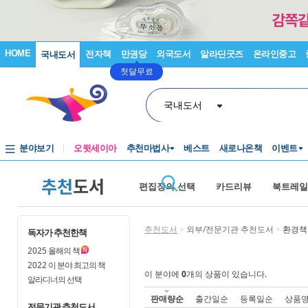
HOME
전자책
만권당
외국도서
알라딘굿즈
온라인중고
국내도서
첫달무료
국내도서
분야보기
오뒷세이아
추천마법사
베스트
새로나온책
이벤트
추천
도서
편집장의 선택
카드리뷰
북트레일
추천도서
>
외부/전문기관 추천도서
>
환경책
독자가 추천한책
2025
올해의 책
2022
이 분야 최고의 책
이 분야에
0
개의 상품이 있습니다.
알라디너의 선택
판매량순
출간일순
등록일순
상품
전문기관 추천도서