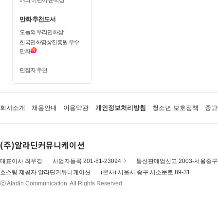
만화 추천도서
오늘의 우리만화상
한국만화영상진흥원 우수
만화
편집자 추천
회사소개
채용안내
이용약관
개인정보처리방침
청소년 보호정책
중고
(주)알라딘커뮤니케이션
대표이사 최우경
사업자등록 201-81-23094
통신판매업신고 2003-서울중구-
호스팅 제공자 알라딘커뮤니케이션
(본사) 서울시 중구 서소문로 89-31
ⓒ Aladin Communication. All Rights Reserved.