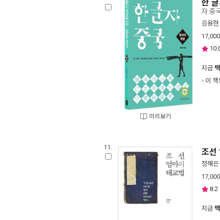
한 글
자 중
김용한
17,000
10.
지금
이 책
미리보기
11.
조선
정해은
17,000
8.2
지금