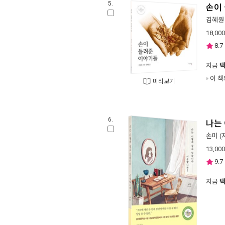
5.
손이
김혜원
18,000
8.7
지금
이 책
미리보기
6.
나는
손미
(
13,000
9.7
지금