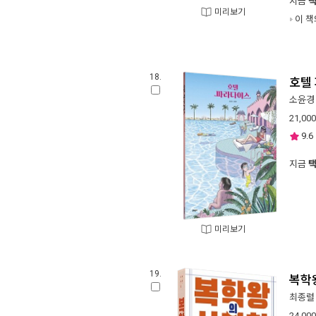
지금
미리보기
이 책
18.
호텔
소윤경
21,000
9.6
지금
미리보기
19.
복학
최종렬
24,000