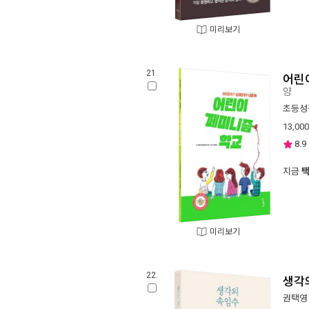
미리보기
21.
어린
양
초등성
13,000
8.9
지금
미리보기
22.
생각
권택영