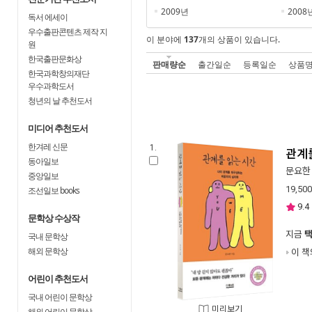
2009년
2008
독서 에세이
우수출판콘텐츠 제작 지
이 분야에
137
개의 상품이 있습니다.
원
한국출판문화상
판매량순
출간일순
등록일순
상품
한국과학창의재단
우수과학도서
청년의 날 추천도서
미디어 추천도서
한겨레 신문
1.
관계
동아일보
문요한
중앙일보
19,500
조선일보 books
9.4
문학상 수상작
지금
국내 문학상
해외 문학상
이 책
어린이 추천도서
국내 어린이 문학상
미리보기
해외 어린이 문학상