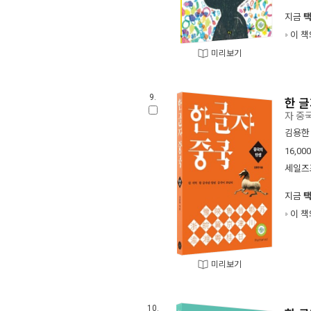
지금
이 책
미리보기
9.
한 글
자 중
김용한
16,000
세일즈
지금
이 책
미리보기
10.