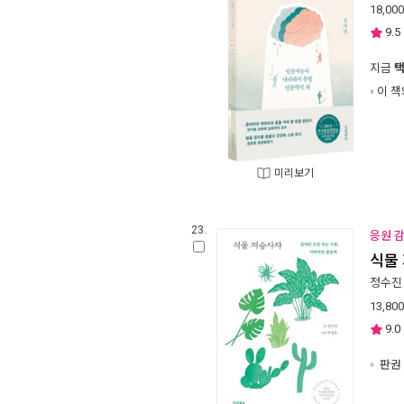
18,000
9.5
지금
이 책
미리보기
23.
응원 
식물
정수진
13,800
9.0
판권 