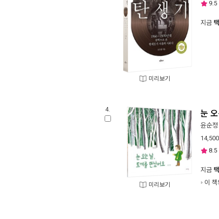
9.5
지금
미리보기
4.
눈 오
윤순정
14,500
8.5
지금
이 책
미리보기