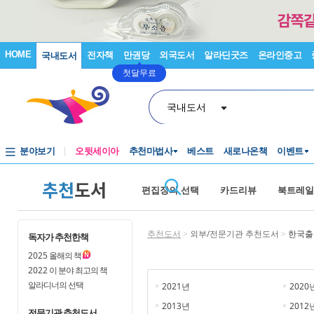
HOME
전자책
만권당
외국도서
알라딘굿즈
온라인중고
국내도서
첫달무료
국내도서
분야보기
오뒷세이아
추천마법사
베스트
새로나온책
이벤트
추천
도서
편집장의 선택
카드리뷰
북트레일
추천도서
>
외부/전문기관 추천도서
>
한국출
독자가 추천한책
2025
올해의 책
2022
이 분야 최고의 책
알라디너의 선택
2021년
2020
2013년
2012
전문기관 추천도서