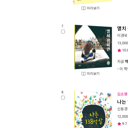
미리보기
7.
멸치
이경국
13,000
10.
지금
이 책
미리보기
8.
김소영 
나는 
신동경
12,000
9.7