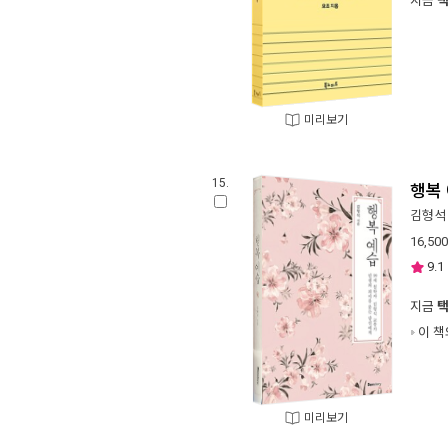
지금
미리보기
15.
행복
김형석
16,500
9.1
지금
이 책
미리보기