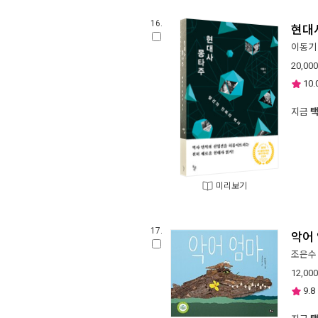
16.
현대
이동기
20,000
10.
지금
미리보기
17.
악어
조은수
12,000
9.8