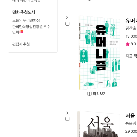
만화 추천도서
2.
오늘의 우리만화상
유머
한국만화영상진흥원 우수
김찬호
만화
13,000
편집자 추천
8.0
지금
미리보기
3.
서울
송은영
29,000