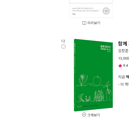
미리보기
12.
함께
김창준
13,000
9.4
지금
이 책
크게보기