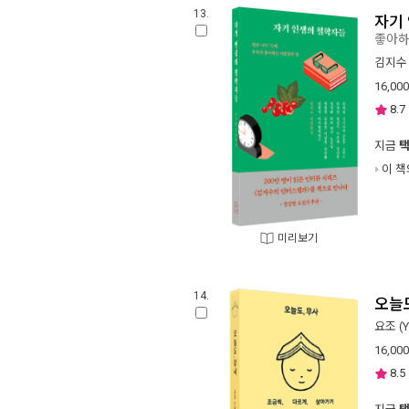
13.
자기
좋아하
김지수
16,000
8.7
지금
이 책
미리보기
14.
오늘도
요조 (Y
16,000
8.5