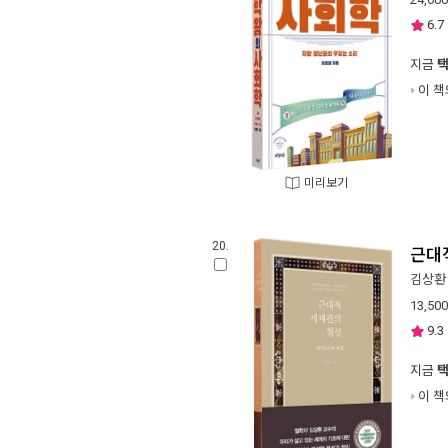
6.7
지금
이 책
미리보기
20.
근대
김상환
13,500
9.3
지금
이 책