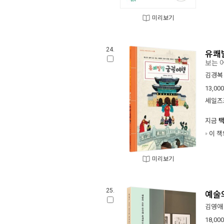
미리보기
24.
유쾌
보는 
김경복
13,000
세일즈
지금
이 책
미리보기
25.
예술
김영애
18,000