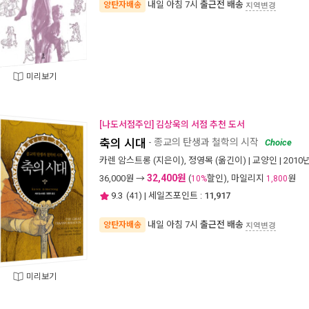
내일 아침 7시
출근전 배송
양탄자배송
지역변경
미리보기
[나도서점주인] 김상욱의 서점 추천 도서
축의 시대
- 종교의 탄생과 철학의 시작
Choice
카렌 암스트롱
(지은이),
정영목
(옮긴이) |
교양인
| 2010
32,400원
36,000
원 →
(
할인), 마일리지
원
10%
1,800
9.3
(
41
) | 세일즈포인트 :
11,917
내일 아침 7시
출근전 배송
양탄자배송
지역변경
미리보기