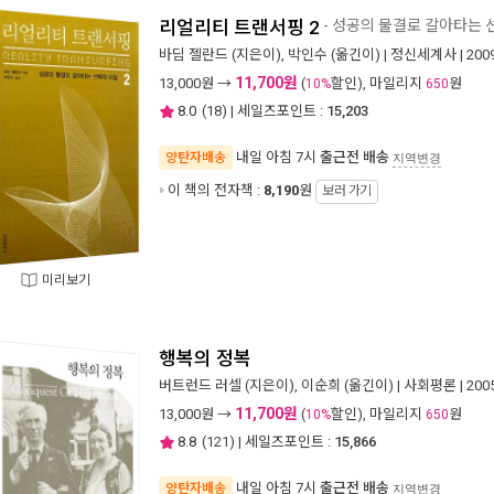
리얼리티 트랜서핑 2
- 성공의 물결로 갈아타는 
바딤 젤란드
(지은이),
박인수
(옮긴이) |
정신세계사
| 20
11,700원
13,000
원 →
(
할인), 마일리지
원
10%
650
8.0
(
18
) | 세일즈포인트 :
15,203
내일 아침 7시
출근전 배송
양탄자배송
지역변경
이 책의 전자책 :
8,190
원
보러 가기
미리보기
행복의 정복
버트런드 러셀
(지은이),
이순희
(옮긴이) |
사회평론
| 20
11,700원
13,000
원 →
(
할인), 마일리지
원
10%
650
8.8
(
121
) | 세일즈포인트 :
15,866
내일 아침 7시
출근전 배송
양탄자배송
지역변경