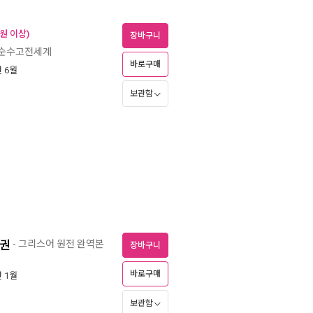
 원 이상)
장바구니
 순수고전세계
바로구매
년 6월
보관함
2권
- 그리스어 원전 완역본
장바구니
바로구매
년 1월
보관함