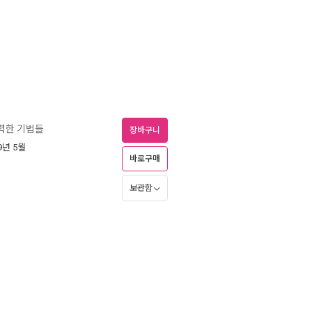
강력한 기법들
장바구니
09년 5월
바로구매
보관함