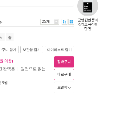
25개
순
0
끝
바구니 담기
보관함 담기
마이리스트 담기
 원 이상)
장바구니
원전 완역본
원전으로 읽는
ㅣ
바로구매
년 9월
보관함