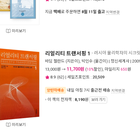
지금
택배
로 주문하면
8월 11일 출고
지역변경
미리보기
리얼리티 트랜서핑 1
- 러시아 물리학자의 시크릿
바딤 젤란드
(지은이),
박인수
(옮긴이) |
정신세계사
| 20
11,700원
13,000
원 →
(
할인), 마일리지
원
10%
650
8.9
(
62
) | 세일즈포인트 :
20,509
내일 아침 7시
출근전 배송
양탄자배송
지역변경
이 책의 전자책 :
8,190
원
보러 가기
미리보기