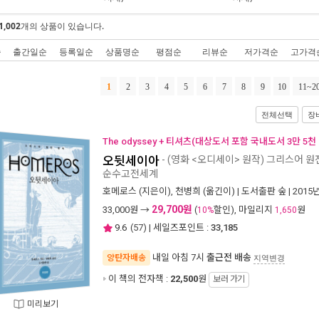
1,002
개의 상품이 있습니다.
순
출간일순
등록일순
상품명순
평점순
리뷰순
저가격순
고가격
1
2
3
4
5
6
7
8
9
10
11~2
전체선택
장
The odyssey + 티셔츠(대상도서 포함 국내도서 3만 5천
오뒷세이아
- (영화 <오디세이> 원작) 그리스어 
순수고전세계
호메로스
(지은이),
천병희
(옮긴이) |
도서출판 숲
| 2015
29,700원
33,000
원 →
(
할인), 마일리지
원
10%
1,650
9.6
(
57
) | 세일즈포인트 :
33,185
내일 아침 7시
출근전 배송
양탄자배송
지역변경
이 책의 전자책 :
22,500
원
보러 가기
미리보기