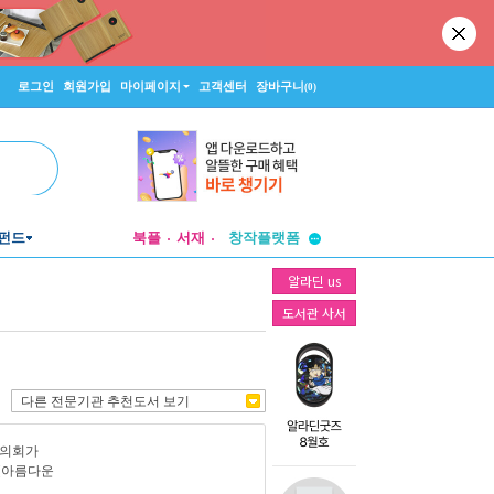
로그인
회원가입
마이페이지
고객센터
장바구니
(0)
투비컨티뉴드
펀드
북플
서재
창작플랫폼
투비컨티뉴드
알라딘 us
도서관 사서
다른 전문기관 추천도서 보기
의회가
서(아름다운