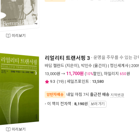
미리보기
리얼리티 트랜서핑 3
- 운명을 주무를 수 있는 
바딤 젤란드
(지은이),
박인수
(옮긴이) |
정신세계사
| 20
11,700원
13,000
원 →
(
할인), 마일리지
원
10%
650
9.3
(
19
) | 세일즈포인트 :
13,580
내일 아침 7시
출근전 배송
양탄자배송
지역변경
이 책의 전자책 :
8,190
원
보러 가기
미리보기