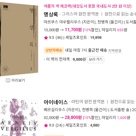
여름의 색 에코백(대상도서 포함 국내도서 2만 원 이상)
명상록
- 그리스어 원전 완역본
원전으로 읽는 
ㅣ
마르쿠스 아우렐리우스
(지은이),
천병희
(옮긴이) |
도서출
11,700원
13,000
원 →
(
할인), 마일리지
원
10%
650
9.3
(
46
) | 세일즈포인트 :
19,898
내일 아침 7시
출근전 배송
양탄자배송
지역변경
이 책의 전자책 :
9,000
원
보러 가기
미리보기
아이네이스
- 라틴어 원전 완역본
원전으로 읽는
ㅣ
베르길리우스
(지은이),
천병희
(옮긴이) |
도서출판 숲
| 2
28,800원
32,000
원 →
(
할인), 마일리지
원
10%
1,600
9.3
(
24
) | 세일즈포인트 :
4,880