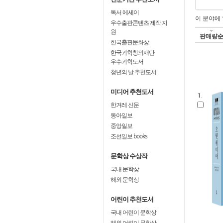
독서 에세이
이 분야에
우수출판콘텐츠 제작 지
원
판매량
한국출판문화상
한국과학창의재단
우수과학도서
청년의 날 추천도서
미디어 추천도서
1.
한겨레 신문
동아일보
중앙일보
조선일보 books
문학상 수상작
국내 문학상
해외 문학상
어린이 추천도서
국내 어린이 문학상
해외 어린이 문학상