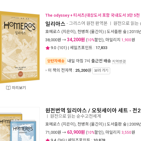
The odyssey + 티셔츠(대상도서 포함 국내도서 3만 5천
일리아스
- 그리스어 원전 완역본
원전으로 읽는
ㅣ
호메로스
(지은이),
천병희
(옮긴이) |
도서출판 숲
| 2015
34,200원
38,000
원 →
(
할인), 마일리지
원
10%
1,900
9.0
(
101
) | 세일즈포인트 :
17,833
내일 아침 7시
출근전 배송
양탄자배송
지역변경
이 책의 전자책 :
25,200
원
보러 가기
미리보기
원전번역 일리아스 / 오뒷세이아 세트 - 전
원전으로 읽는 순수고전세계
ㅣ
호메로스
(지은이),
천병희
(옮긴이) |
도서출판 숲
| 2009
63,900원
71,000
원 →
(
할인), 마일리지
원
10%
3,550
9.4
(
36
) | 세일즈포인트 :
10,878