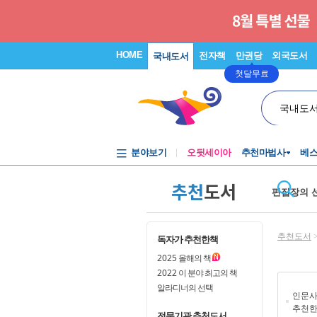
HOME
전자책
만권당
외국도서
국내도서
첫달무료
국내도
분야보기
오뒷세이아
추천마법사
베
추천
도서
편집장의 
추천도서
독자가 추천한책
2025
올해의 책
2022
이 분야 최고의 책
알라디너의 선택
인문
추천한
전문기관 추천도서