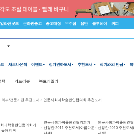
알라딘굿즈
온라인중고
중고매장
우주점
음반
블루레이
커피
서
스트
새로나온책
이벤트
정가인하도서
추천도서
작가와의 만남
북
선택
카드리뷰
북트레일러
>
외부/전문기관 추천도서
>
인문사회과학출판인협의회 추천도서
인문사회과학출판인협의회가
인문사회과학출판인협
사회과학출판인협의회가
선정한 2011 추천도서(아름다운
선정한 2010 추천도
 올해의 책
서재)
서재)